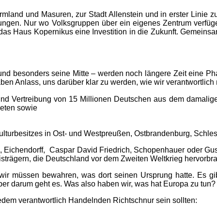
rmland und Masuren, zur Stadt Allenstein und in erster Linie
ngen. Nur wo Volksgruppen über ein eigenes Zentrum verfügen
t das Haus Kopernikus eine Investition in die Zukunft. Gemein
 besonders seine Mitte – werden noch längere Zeit eine Phas
en Anlass, uns darüber klar zu werden, wie wir verantwortlic
 und Vertreibung von 15 Millionen Deutschen aus dem damalige
eten sowie
ulturbesitzes in Ost- und Westpreußen, Ostbrandenburg, Schl
ichendorff, Caspar David Friedrich, Schopenhauer oder Gustav
isträgern, die Deutschland vor dem Zweiten Weltkrieg hervorb
nd wir müssen bewahren, was dort seinen Ursprung hatte. Es gi
Aber darum geht es. Was also haben wir, was hat Europa zu tun?
 jedem verantwortlich Handelnden Richtschnur sein sollten: