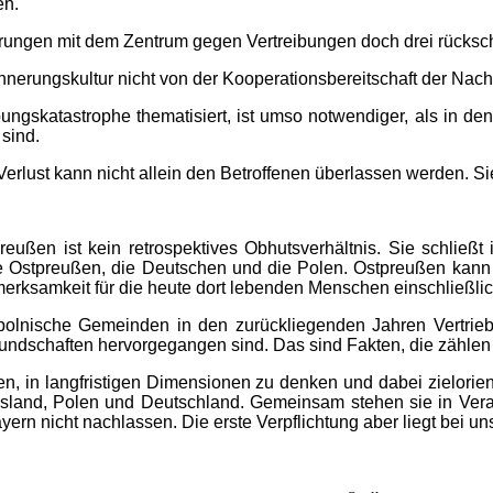
en.
ahrungen mit dem Zentrum gegen Vertreibungen doch drei rück
rinnerungskultur nicht von der Kooperationsbereitschaft der N
ibungskatastrophe thematisiert, ist umso notwendiger, als in 
sind.
Verlust kann nicht allein den Betroffenen überlassen werden. Si
preußen ist kein retrospektives Obhutsverhältnis. Sie schlie
ie Ostpreußen, die Deutschen und die Polen. Ostpreußen kann 
erksamkeit für die heute dort lebenden Menschen einschließli
 polnische Gemeinden in den zurückliegenden Jahren Vertrie
ndschaften hervorgegangen sind. Das sind Fakten, die zählen u
 in langfristigen Dimensionen zu denken und dabei zielorientie
Russland, Polen und Deutschland. Gemeinsam stehen sie in Ver
yern nicht nachlassen. Die erste Verpflichtung aber liegt bei un