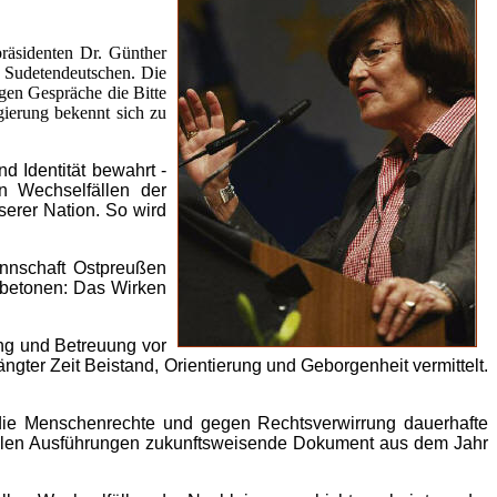
präsidenten Dr. Günther
n Sudetendeutschen. Die
igen Gespräche die Bitte
gierung bekennt sich zu
d Identität bewahrt -
n Wechselfällen der
erer Nation. So wird
annschaft Ostpreußen
 betonen: Das Wirken
ng und Betreuung vor
ngter Zeit Beistand, Orientierung und Geborgenheit vermittelt.
 die Menschenrechte und gegen Rechtsverwirrung dauerhafte
 allen Ausführungen zukunftsweisende Dokument aus dem Jahr