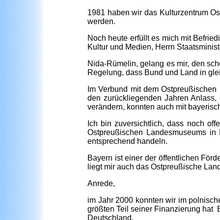
1981 haben wir das Kulturzentrum Ost
werden.
Noch heute erfüllt es mich mit Befrie
Kultur und Medien, Herrn Staatsminist
Nida-Rümelin, gelang es mir, den sc
Regelung, dass Bund und Land in gleich
Im Verbund mit dem Ostpreußischen L
den zurückliegenden Jahren Anlass, d
verändern, konnten auch mit bayerisch
Ich bin zuversichtlich, dass noch o
Ostpreußischen Landesmuseums in Lü
entsprechend handeln.
Bayern ist einer der öffentlichen Förd
liegt mir auch das Ostpreußische Lan
Anrede,
im Jahr 2000 konnten wir im polnisch
größten Teil seiner Finanzierung hat B
Deutschland.