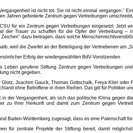
ergangenheit ist nicht tot. Sie ist nicht einmal vergangen." Ei
elen Jahren geforderte Zentrum gegen Vertreibungen umschreibt,
SU für ein Zentrum gegen Vertreibungen eingesetzt. Jetzt w
nd der Trauer zu schaffen für die Opfer der Vertreibung –
are Zeichen" dazu beitragen, dass solche Menschenrechtsverstö
alb, weil die Zweifel an der Beteiligung der Vertriebenen am 
 persönlicher Erfolg der wiedergewählten BdV-Vorsitzenden
ns Leben gerufene Stiftung Zentrum gegen Vertreibungen und 
idung nicht gegeben.
Glotz, Joachim Gauck, Thomas Gottschalk, Freya Klier oder Pe
schland ohne Betroffene in ihren Reihen. Das gilt für Politiker 
n der Vergangenheit, als sich das politische Klima gegen die 
ter zu ihrer Herkunft und damit zum Zentrum gegen Vertre
nd Baden-Württemberg zugesagt, dass es eine Patenschaft für 
en für zentrale Projekte der Stiftung bereit, damit möglich