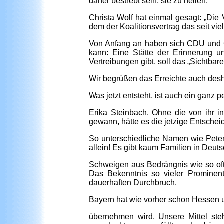
daher bestrebt sein, sie zu heilen.
Christa Wolf hat einmal gesagt: „Die V
dem der Koalitionsvertrag das seit vi
Von Anfang an haben sich CDU und C
kann: Eine Stätte der Erinnerung u
Vertreibungen gibt, soll das „Sichtb
Wir begrüßen das Erreichte auch desh
Was jetzt entsteht, ist auch ein ganz
Erika Steinbach. Ohne die von ihr i
gewann, hätte es die jetzige Entsche
So unterschiedliche Namen wie Peter 
allein! Es gibt kaum Familien in Deut
Schweigen aus Bedrängnis wie so oft i
Das Bekenntnis so vieler Prominen
dauerhaften Durchbruch.
Bayern hat wie vorher schon Hessen u
übernehmen wird. Unsere Mittel steh