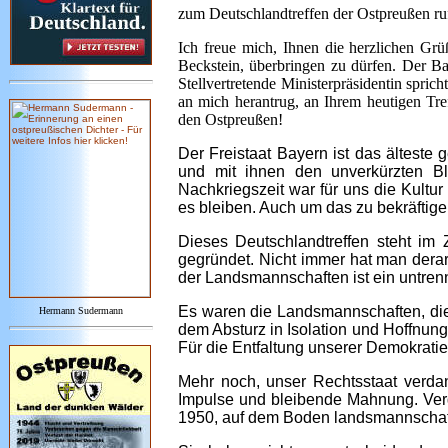
zum Deutschlandtreffen der Ostpreußen ruf
Ich freue mich, Ihnen die herzlichen Grü
Beckstein, überbringen zu dürfen. Der Bay
Stellvertretende Ministerpräsidentin spri
an mich herantrug, an Ihrem heutigen Tref
den Ostpreußen!
Der Freistaat Bayern ist das älteste
und mit ihnen den unverkürzten Bl
Nachkriegszeit war für uns die Kult
es bleiben. Auch um das zu bekräftigen
Dieses Deutschlandtreffen steht im
gegründet. Nicht immer hat man der
der Landsmannschaften ist ein untren
Es waren die Landsmannschaften, di
Hermann Sudermann
dem Absturz in Isolation und Hoffnung
Für die Entfaltung unserer Demokratie
Mehr noch, unser Rechtsstaat verda
Impulse und bleibende Mahnung. Verg
1950, auf dem Boden landsmannschaf