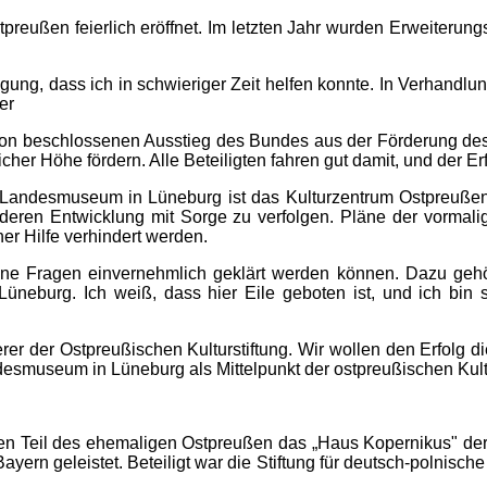
preußen feierlich eröffnet. Im letzten Jahr wurden Erweiteru
digung, dass ich in schwieriger Zeit helfen konnte. In Verhand
er
hon beschlossenen Ausstieg des Bundes aus der Förderung des
er Höhe fördern. Alle Beteiligten fahren gut damit, und der Erfo
andesmuseum in Lüneburg ist das Kulturzentrum Ostpreußen in
eren Entwicklung mit Sorge zu verfolgen. Pläne der vormalige
er Hilfe verhindert werden.
ffene Fragen einvernehmlich geklärt werden können. Dazu geh
neburg. Ich weiß, dass hier Eile geboten ist, und ich bin
erer der Ostpreußischen Kulturstiftung. Wir wollen den Erfolg d
desmuseum in Lüneburg als Mittelpunkt der ostpreußischen Kul
en Teil des ehemaligen Ostpreußen das „Haus Kopernikus" der 
ayern geleistet. Beteiligt war die Stiftung für deutsch-polnisc