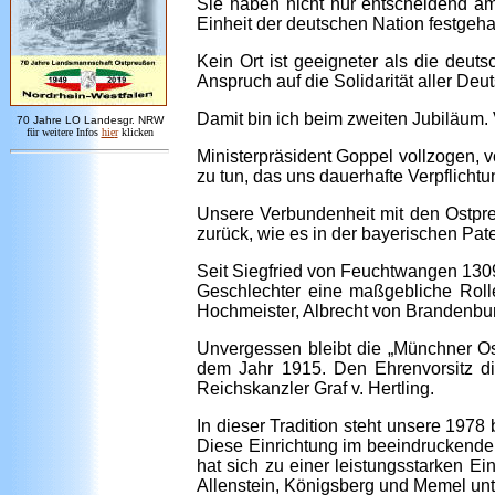
Sie haben nicht nur entscheidend am
Einheit der deutschen Nation festgeha
Kein Ort ist geeigneter als die deu
Anspruch auf die Solidarität aller De
Damit bin ich beim zweiten Jubiläum.
7
0 Jahre LO
Landesgr
.
NRW
für weitere Infos
hie
r
klicken
Ministerpräsident Goppel vollzogen, v
zu tun, das uns dauerhafte Verpflicht
Unsere Verbundenheit mit den Ostpreu
zurück, wie es in der bayerischen Pat
Seit Siegfried von Feuchtwangen 1309
Geschlechter eine maßgebliche Roll
Hochmeister, Albrecht von Brandenbu
Unvergessen bleibt die „Münchner Os
dem Jahr 1915. Den Ehrenvorsitz di
Reichskanzler Graf v. Hertling.
In dieser Tradition steht unsere 1978
Diese Einrichtung im beeindruckende
hat sich zu einer leistungsstarken Ei
Allenstein, Königsberg und Memel unt