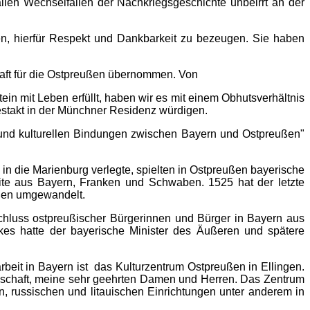
len Wechselfällen der Nachkriegsgeschichte unbeirrt an der
en, hierfür Respekt und Dankbarkeit zu bezeugen. Sie haben
haft für die Ostpreußen übernommen. Von
in mit Leben erfüllt, haben wir es mit einem Obhutsverhältnis
Festakt in der Münchner Residenz würdigen.
n und kulturellen Bindungen zwischen Bayern und Ostpreußen"
 die Marienburg verlegte, spielten in Ostpreußen bayerische
te aus Bayern, Franken und Schwaben. 1525 hat der letzte
ußen umgewandelt.
chluss ostpreußischer Bürgerinnen und Bürger in Bayern aus
es hatte der bayerische Minister des Äußeren und spätere
arbeit in Bayern ist das Kulturzentrum Ostpreußen in Ellingen.
nschaft, meine sehr geehrten Damen und Herren. Das Zentrum
hen, russischen und litauischen Einrichtungen unter anderem in