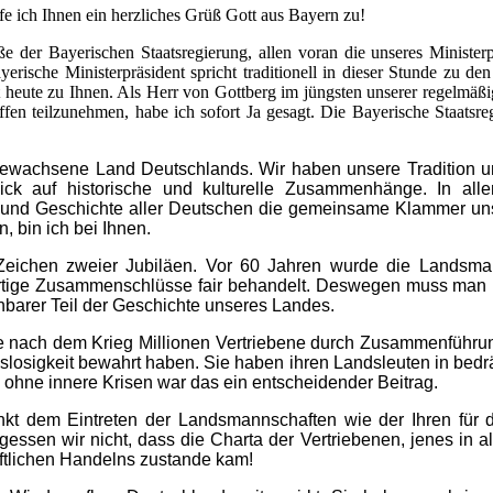
e ich Ihnen ein herzliches Grüß Gott aus Bayern zu!
ße der Bayerischen Staatsregierung, allen voran die unseres Minister
erische Ministerpräsident spricht traditionell in dieser Stunde zu de
cht heute zu Ihnen. Als Herr von Gottberg im jüngsten unserer regelmäß
fen teilzunehmen, habe ich sofort Ja gesagt. Die Bayerische Staatsre
 gewachsene Land Deutschlands. Wir haben unsere Tradition un
ick auf historische und kulturelle Zusammenhänge. In alle
ur und Geschichte aller Deutschen die gemeinsame Klammer uns
, bin ich bei Ihnen.
 Zeichen zweier Jubiläen. Vor 60 Jahren wurde die Landsm
artige Zusammenschlüsse fair behandelt. Deswegen muss man
nbarer Teil der Geschichte unseres Landes.
e nach dem Krieg Millionen Vertriebene durch Zusammenführu
slosigkeit bewahrt haben. Sie haben ihren Landsleuten in bedrä
 ohne innere Krisen war das ein entscheidender Beitrag.
nkt dem Eintreten der Landsmannschaften wie der Ihren für
essen wir nicht, dass die Charta der Vertriebenen, jenes in
tlichen Handelns zustande kam!