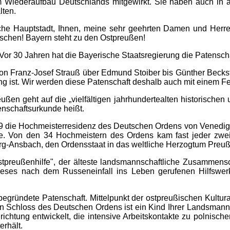
 Wiederaufbau Deutschlands mitgewirkt. Sie haben auch in al
lten.
tsche Hauptstadt, Ihnen, meine sehr geehrten Damen und Herr
utschen! Bayern steht zu den Ostpreußen!
 Vor 30 Jahren hat die Bayerische Staatsregierung die Patensc
on Franz-Josef Strauß über Edmund Stoiber bis Günther Beckste
ung ist. Wir werden diese Patenschaft deshalb auch mit einem 
ßen geht auf die „vielfältigen jahrhundertealten historische
enschaftsurkunde heißt.
 die Hochmeisterresidenz des Deutschen Ordens von Venedig in
e. Von den 34 Hochmeistern des Ordens kam fast jeder zwei
rg-Ansbach, den Ordensstaat in das weltliche Herzogtum Pre
tpreußenhilfe", der älteste landsmannschaftliche Zusammens
eses nach dem Russeneinfall ins Leben gerufenen Hilfswerk
 begründete Patenschaft. Mittelpunkt der ostpreußischen Kultur
n Schloss des Deutschen Ordens ist ein Kind Ihrer Landsman
nrichtung entwickelt, die intensive Arbeitskontakte zu polnisc
erhält.