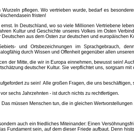
 Wurzeln pflegen. Wo vertrieben wurde, bedarf es besondere
Nischendasein fristen!
ernst. In Deutschland, wo so viele Millionen Vertriebene lebe
Jahren Kultur und Geschichte unseres Volkes im Osten Verbindu
der Deutschen aus dem Osten zur deutschen und europäischen Ku
ebiets- und Ortsbezeichnungen im Sprachgebrauch, denn
ialogfähig durch Wissen und Offenheit gegenüber allen unsere
en der Mitte, die wir in Europa einnehmen, bewusst sein! Auch
schätzung deutscher Kultur. Sie verpflichtet uns, sorgsam mi
aufgefordert zu sein! Alle großen Fragen, die uns beschäftigen,
or sechs Jahrzehnten - ist durch nichts zu rechtfertigen.
. Das müssen Menschen tun, die in gleichen Wertvorstellungen zu
ge, sondern auch ein friedliches Miteinander: Einen Versöhnung
das Fundament sein, auf dem dieser Friede aufbaut. Denn his