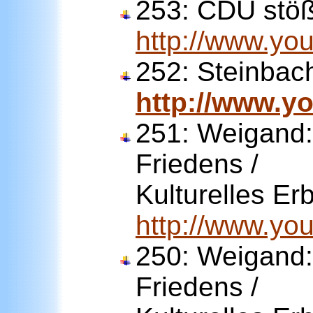
253:
CDU stöß
http://www.y
252:
Steinbac
http://www.y
251:
Weigand:
Friedens /
Kulturelles Er
http://www.y
250:
Weigand:
Friedens /