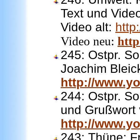
Text und Vide
Video alt:
http
Video neu:
htt
245:
Ostpr. S
Joachim Bleic
http://www.
244:
Ostpr. S
und Grußwort 
http://www.
243:
Thüne: F