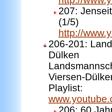
207:
Jenseit
(1/5)
http://www
206-201: Land
Dülken
Landsmannsch
Viersen-Dülke
Playlist:
www.youtube.
206:
60 Jah