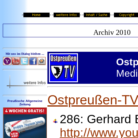
Archiv 2010
Mit uns im Dialog bleiben ...
Ostp
Medi
Ostpreußen-TV 
Preußische Allgemeine
Zeitung
286:
Gerhard B
http://www.y