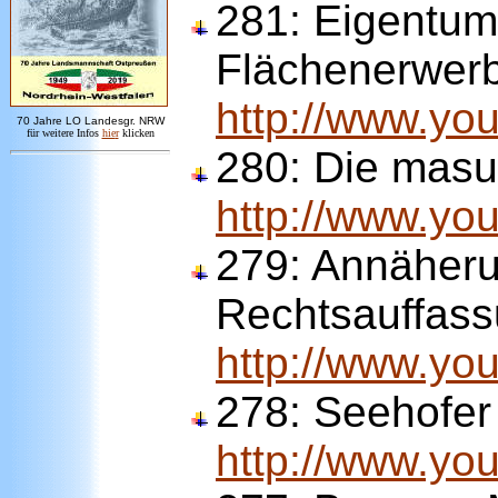
281:
Eigentum
Flächenerwerb 
http://www.y
7
0 Jahre LO
Landesgr
.
NRW
für weitere Infos
hie
r
klicken
280:
Die masur
http://www.yo
279: Annäheru
Rechtsauffass
http://www.y
278:
Seehofer 
http://www.y