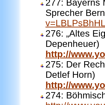
277:
Bayerns 
Sprecher Bern
v=LBLPsBhH
276:
„Altes Ei
Depenheuer)
http://www.
275:
Der Recht
Detlef Horn)
http://www.
274
: Böhmisch