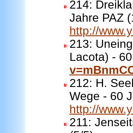
214:
Dreikla
Jahre PAZ (
http://www
213:
Uneing
Lacota) - 6
v=mBnmCC
212:
H. See
Wege - 60 
http://www
211:
Jenseit