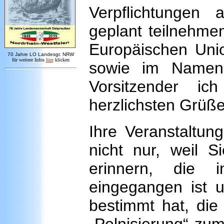
Verpflichtungen 
geplant teilnehme
Europäischen Unio
7
0 Jahre LO
Landesgr
.
NRW
für weitere Infos
hie
r
klicken
sowie im Namen 
Vorsitzender ic
herzlichsten Grüß
Ihre Veranstaltun
nicht nur, weil 
erinnern, die 
eingegangen ist 
bestimmt hat, die 