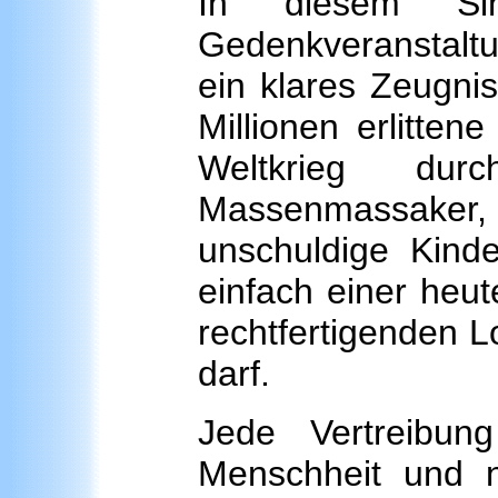
In diesem Si
Gedenkveranstaltu
ein klares Zeugni
Millionen erlitte
Weltkrieg dur
Massenmassake
unschuldige Kinde
einfach einer heut
rechtfertigenden 
darf.
Jede Vertreibun
Menschheit und 