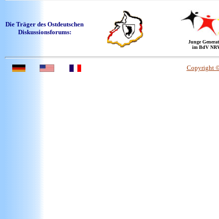
Die Träger des Ostdeutschen
Diskussionsforums:
Junge Generat
im BdV NR
Copyright 