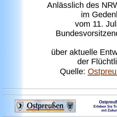
Anlässlich des NRW
im Geden
vom 11. Jul
Bundesvorsitzen
über aktuelle Ent
der Flücht
Quelle:
Ostpre
Ostpreu
Erleben Sie Tr
mit Zukun