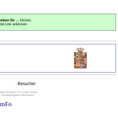
eiben für ...
klicken.
tel-Link anklicken.
. Besucher
ernet Explorer 11.x oder höher.
 Tonwiedergabe erforderlich.
amFo