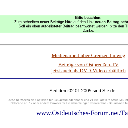
Bitte beachten:
Zum schreiben neuer Beiträge bitte auf den Link
neuen Beitrag schr
Soll ein oben aufgelisteter Beitrag beantwortet werden, bitte den Ti
Danke.
Medienarbeit über Grenzen hinweg
Beiträge von Ostpreußen-TV
jetzt auch als DVD-Video erhältlich
Seit
dem 02.01.2005 sind Sie der
Diese Netzseiten sind optimiert für 1024x768 oder höher und 24 Bit Farbtiefe sowie MS-Int
Netscape ab 7.x oder andere Browser mit Einschränkungen verwendbar. - Soundkarte für
www.Ostdeutsches-Forum.net/F