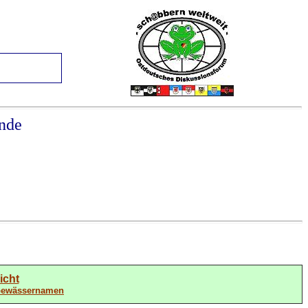
nde
icht
 Gewässernamen