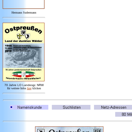
Hermann Sudermann
7
0 Jahre LO
Landesgr
.
NRW
für weitere Infos
hie
r
klicken