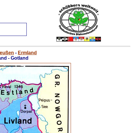
reußen
-
Ermland
and - Gotland