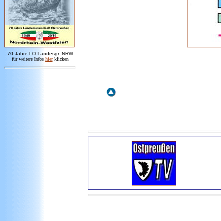
7
0 Jahre LO
Landesgr
.
NRW
für weitere Infos
hie
r
klicken