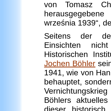
von Tomasz Chi
herausgegeben
września 1939“, de
Seitens der de
Einsichten nic
Historischen Inst
Jochen Böhler
sein
1941, wie von Han
behauptet, sonder
Vernichtungskri
Böhlers aktuelle
dieser historisc