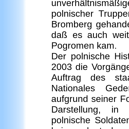
unverhältnismä
polnischer Trupp
Bromberg gehandel
daß es auch weit
Pogromen kam.
Der polnische Hist
2003 die Vorgäng
Auftrag des staa
Nationales Gede
aufgrund seiner F
Darstellung, i
polnische Soldate