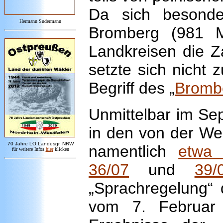
Da sich besonde
Hermann Sudermann
Bromberg (981 
Landkreisen die Z
setzte sich nicht 
Begriff des „
Brombe
Unmittelbar im Se
in den von der We
7
0 Jahre LO
Landesgr
.
NRW
namentlich
etwa 
für weitere Infos
hie
r
klicken
36/07
und
39/
„Sprachregelung“ 
vom 7. Februar 