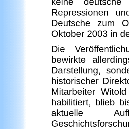
keine deutsche
Repressionen un
Deutsche zum Op
Oktober 2003 in d
Die Veröffentlic
bewirkte allerdin
Darstellung, sond
historischer Dire
Mitarbeiter Witol
habilitiert, blieb 
aktuelle Au
Geschichtsforschu