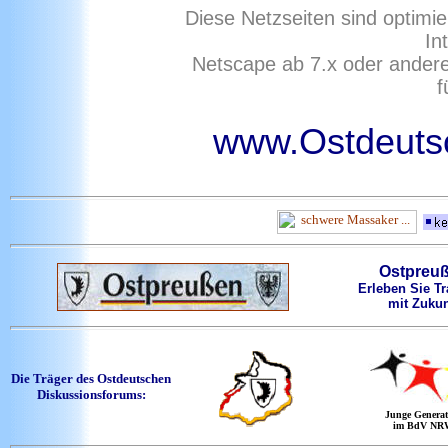
Diese Netzseiten sind optimie
In
Netscape ab 7.x oder ander
f
www.Ostdeutsc
Ostpreu
Erleben Sie Tr
mit Zukun
Die Träger des Ostdeutschen
Diskussionsforums:
Junge Generat
im BdV NR