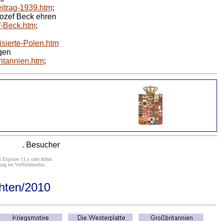
itrag-1939.htm
;
Jozef Beck ehren
f-Beck.htm
;
isierte-Polen.htm
ogen
itannien.htm
;
. Besucher
 Explorer 11.x oder höher.
lung im Vollbildmodus.
hten/2010