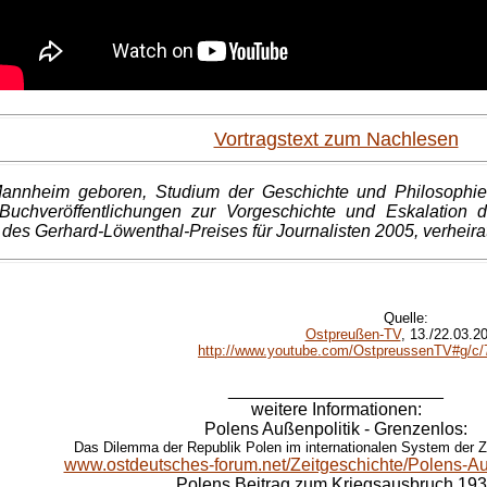
Vortragstext zum Nachlesen
 Mannheim geboren, Studium der Geschichte und Philosophie
r Buchveröffentlichungen zur Vorgeschichte und Eskalation 
 des Gerhard-Löwenthal-Preises für Journalisten 2005, verheira
Quelle:
Ostpreußen-TV
, 13./22.03.2
http://www.youtube.com/OstpreussenTV#g/
______________________
weitere Informationen:
Polens Außenpolitik - Grenzenlos:
Das Dilemma der Republik Polen im internationalen System der Z
www.ostdeutsches-forum.net/Zeitgeschichte/Polens-Au
Polens Beitrag zum Kriegsausbruch 19