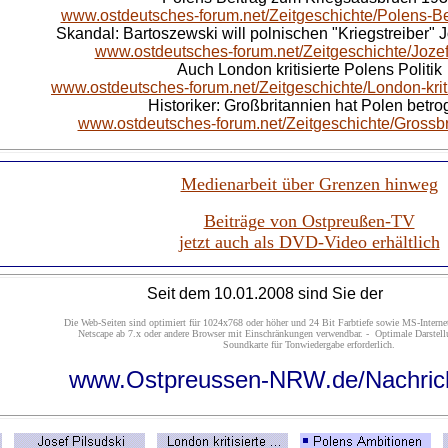
www.ostdeutsches-forum.net/Zeitgeschichte/Polens-Be
Skandal: Bartoszewski will polnischen "Kriegstreiber" 
www.ostdeutsches-forum.net/Zeitgeschichte/Joze
Auch London kritisierte Polens Politik
www.ostdeutsches-forum.net/Zeitgeschichte/London-krit
Historiker: Großbritannien hat Polen betr
www.ostdeutsches-forum.net/Zeitgeschichte/Grossbr
Medienarbeit über Grenzen hinweg
Beiträge von Ostpreußen-TV
jetzt auch als DVD-Video erhältlich
Seit dem 10.01.2008 sind Sie der
Die Web-Seiten sind optimiert für 1024x768 oder höher und 24 Bit Farbtiefe sowie MS-Internet
Netscape ab 7.x oder andere Browser mit Einschränkungen verwendbar. - Optimale Darstel
Soundkarte für Tonwiedergabe erforderlich.
www.Ostpreussen-NRW.de/Nachric