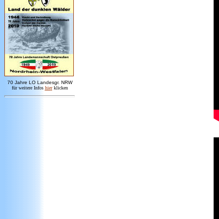
7
0 Jahre LO
Landesgr
.
NRW
für weitere Infos
hie
r
klicken