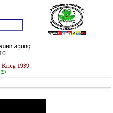
Frauentagung
10
 Krieg 1939"
l
(
*
)