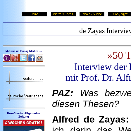
de Zayas Intervie
Mit uns im Dialog bleiben ...
»50 T
Interview der
mit Prof. Dr. Al
PAZ:
Was bezwec
diesen Thesen?
Preußische Allgemeine
Alfred de Zayas:
Zeitung
ich darin das We