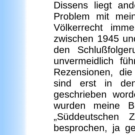
Dissens liegt an
Problem mit mei
Völkerrecht imm
zwischen 1945 und
den Schlußfolge
unvermeidlich füh
Rezensionen, di
sind erst in de
geschrieben wor
wurden meine Bü
„Süddeutschen 
besprochen, ja g