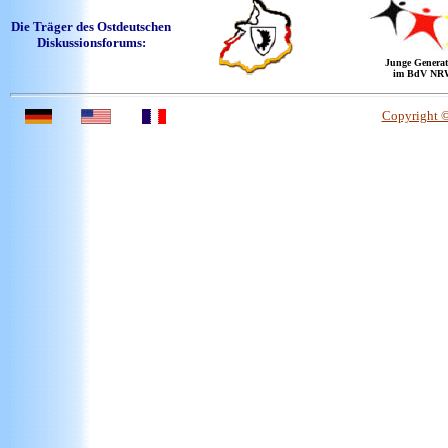
Die Träger des Ostdeutschen
Diskussionsforums:
Junge Generat
im BdV NR
Copyright 