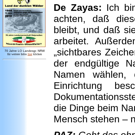
De Zayas:
Ich bi
achten, daß dies
bleibt, und daß sie
arbeitet. Außerd
„sichtbares Zeiche
7
0 Jahre LO
Landesgr
.
NRW
für weitere Infos
hie
r
klicken
der endgültige N
Namen wählen, d
Einrichtung bes
Dokumentationsst
die Dinge beim Na
Mensch stehen – ni