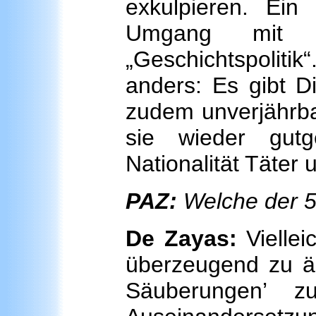
exkulpieren. Ei
Umgang mit 
„Geschichtspolitik
anders: Es gibt D
zudem unverjährba
sie wieder gut
Nationalität Täte
PAZ:
Welche der 50
De Zayas:
Vielleic
überzeugend zu äc
Säuberungen’ zu