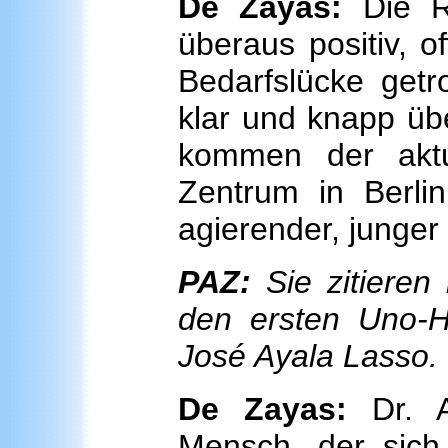
De Zayas:
Die Re
überaus positiv, o
Bedarfslücke getr
klar und knapp übe
kommen der akt
Zentrum in Berlin
agierender, junger
PAZ:
Sie zitieren
den ersten Uno-
José Ayala Lasso
De Zayas:
Dr. A
Mensch, der sich 