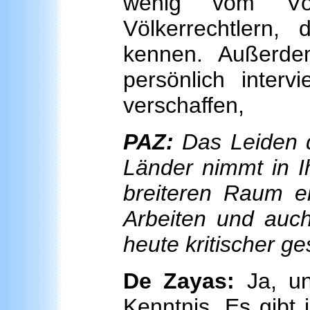
wenig vom Völ
Völkerrechtlern, 
kennen. Außerde
persönlich inter
verschaffen,
PAZ:
Das Leiden d
Länder nimmt in I
breiteren Raum ei
Arbeiten und auch
heute kritischer 
De Zayas:
Ja, un
Kenntnis. Es gibt 