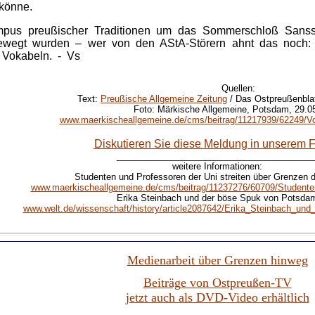
 könne.
s preußischer Traditionen um das Sommerschloß Sanssouc
 bewegt wurden – wer von den AStA-Störern ahnt das noch:
 Vokabeln. - Vs
Quellen:
Text:
Preußische Allgemeine Zeitung
/ Das Ostpreußenblatt
Foto: Märkische Allgemeine, Potsdam, 29.0
www.maerkischeallgemeine.de/cms/beitrag/11217939/62249/Vor
Diskutieren Sie diese Meldung in unserem 
________________________________________
weitere Informationen:
Studenten und Professoren der Uni streiten über Grenzen d
www.maerkischeallgemeine.de/cms/beitrag/11237276/60709/Studente
Erika Steinbach und der böse Spuk von Potsda
www.welt.de/wissenschaft/history/article2087642/Erika_Steinbach_un
Medienarbeit über Grenzen hinweg
Beiträge von Ostpreußen-TV
jetzt auch als DVD-Video erhältlich