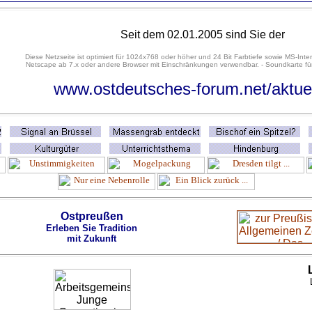
Seit dem 02.01.2005 sind Sie der
Diese Netzseite ist optimiert für 1024x768 oder höher und 24 Bit Farbtiefe sowie MS-Inter
Netscape ab 7.x oder andere Browser mit Einschränkungen verwendbar. - Soundkarte für
www.ostdeutsches-forum.net/aktue
Ostpreußen
Erleben Sie Tradition
mit Zukunft