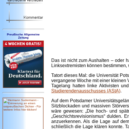
Preußische Allgemeine
Zeitung
Das ist nicht zum Aushalten – oder ha
Linksextremisten können bestimmen, w
Tatort dieses Mal: die Universität P
vergangene Woche mit einer kleinen V
Tagelang hatten linke Aktivisten un
Studierendenausschusses (AStA)
.
Auf dem Potsdamer Universitätsgelän
Sitzblockaden und massiven Störversuc
wäre gewesen: „Die hoch- und spätmi
„Geschichtsrevisionismus“ dulden. 
anzuerkennen. Als die Lage auf dem U
schließlich die Lage klären konnte. 