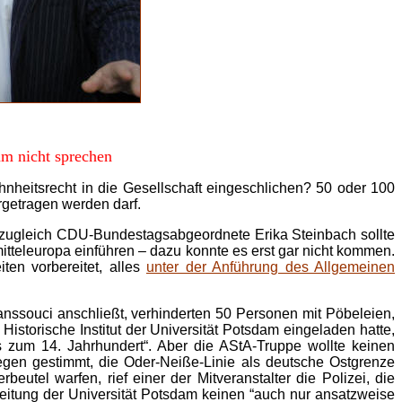
am nicht sprechen
heitsrecht in die Gesellschaft eingeschlichen? 50 oder 100
getragen werden darf.
d zugleich CDU-Bundestagsabgeordnete Erika Steinbach sollte
itteleuropa einführen – dazu konnte es erst gar nicht kommen.
ten vorbereitet, alles
unter der Anführung des Allgemeinen
nssouci anschließt, verhinderten 50 Personen mit Pöbeleien,
istorische Institut der Universität Potsdam eingeladen hatte,
s zum 14. Jahrhundert“. Aber die AStA-Truppe wollte keinen
gen gestimmt, die Oder-Neiße-Linie als deutsche Ostgrenze
utel warfen, rief einer der Mitveranstalter die Polizei, die
 Leitung der Universität Potsdam keinen “auch nur ansatzweise