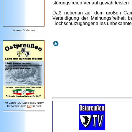
störungsfreien Verlauf gewährleisten”
Daß nebenan auf dem großen Campu
Verteidigung der Meinungsfreiheit
Hochschulzugänger alles unbekannte
Hermann Sudermann
7
0 Jahre LO
Landesgr
.
NRW
für weitere Infos
hie
r
klicken