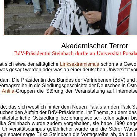
Akademischer Terror
BdV-Präsidentin Steinbach durfte an Universität Potsd
t sich etwa der alltägliche
Linksextremismus
schon als Gewohn
as gesagt werden oder was an einer deutschen Universität vor
otsdam. Die Präsidentin des Bundes der Vertriebenen (BdV) un
ortragsreihe in die Siedlungsgeschichte der Deutschen in Ostm
d
Antifa-
Gruppen die Störung der Veranstaltung auf Internetsei
de, das sich westlich hinter dem Neuen Palais an den Park Sa
hen den Auftritt der BdV-Präsidentin. Ihr Thema, zu dem das H
ttelalterliche Ostsiedlung beziehungsweise -kolonisation bi
Erika Steinbach wurde zudem vorgehalten, sie habe 1990 dage
niversitätscampus gefährlicher wurde und die Störer Wasserbe
Tage später sagte Erika Steinbach die Vortagsreihe ab, da die