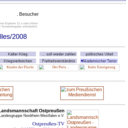
. Besucher
net Explorer 11.x oder höher.
 Tonwiedergabe erforderlich.
lles/2008
Landsmannschaft Ostpreußen
Landesgruppe Nordrhein-Westfalen e.V.
Ostpreußen-TV