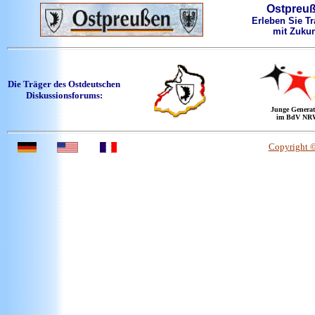
Ostpreu
Erleben Sie Tr
mit Zukun
Die Träger des Ostdeutschen
Diskussionsforums:
Junge Generat
im BdV NR
Copyright 