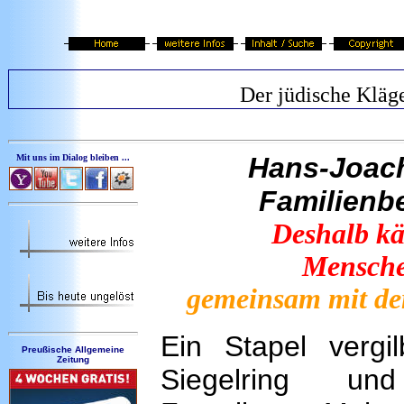
Der jüdische Kläg
Hans-Joach
Mit uns im Dialog bleiben ...
Familienbe
Deshalb kä
Mensche
gemeinsam mit de
Ein Stapel vergil
Preußische Allgemeine
Zeitung
Siegelring un