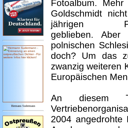
Fotoalbum. Mehr 
Goldschmidt nich
jährigen Fami
geblieben. Aber
polnischen Schles
doch? Um das zu 
zwanzig weiteren 
Europäischen Mens
An diesem Ta
Vertriebenorganisa
Hermann Sudermann
2004 angedrohte K