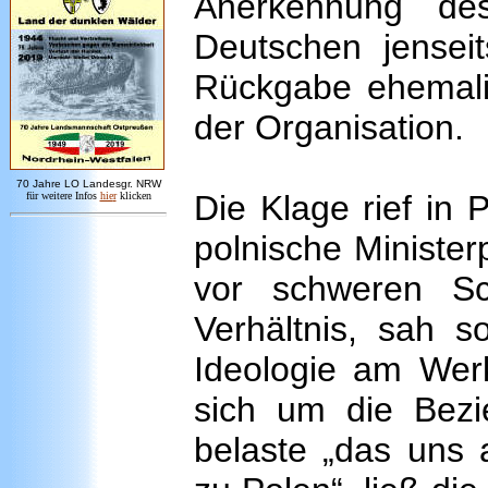
Anerkennung de
Deutschen jense
Rückgabe ehemali
der Organisation.
7
0 Jahre LO
Landesgr
.
NRW
Die Klage rief in 
für weitere Infos
hie
r
klicken
polnische Minister
vor schweren Sc
Verhältnis, sah s
Ideologie am Wer
sich um die Bezi
belaste „das uns 