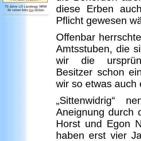
diese Erben auch 
7
0 Jahre LO
Landesgr
.
NRW
für weitere Infos
hie
r
klicken
Pflicht gewesen wä
Offenbar herrscht
Amtsstuben, die s
wir die ursprün
Besitzer schon ei
wir so etwas auch 
„Sittenwidrig“ n
Aneignung durch d
Horst und Egon N.
haben erst vier J