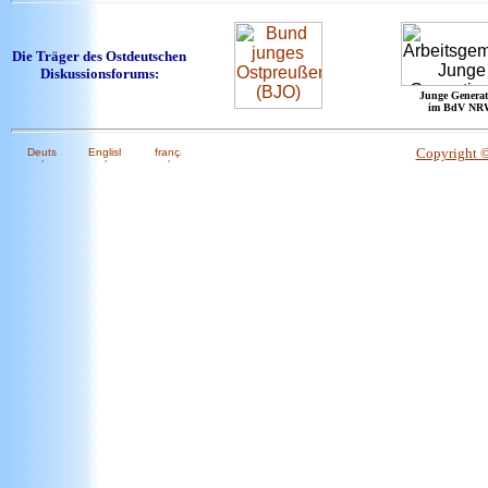
Die Träger des Ostdeutschen
Diskussionsforums:
Junge Generat
im BdV NR
Copyright 