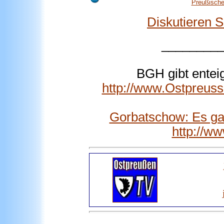
Preußische
Diskutieren 
________
BGH gibt entei
http://www.Ostpreus
Gorbatschow: Es gab
http://w