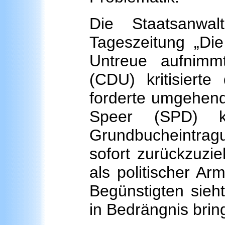
Die Staatsanwal
Tageszeitung „Die
Untreue aufnimm
(CDU) kritisiert
forderte umgehend
Speer (SPD) k
Grundbucheintrag
sofort zurückzuzie
als politischer A
Begünstigten sieh
in Bedrängnis brin