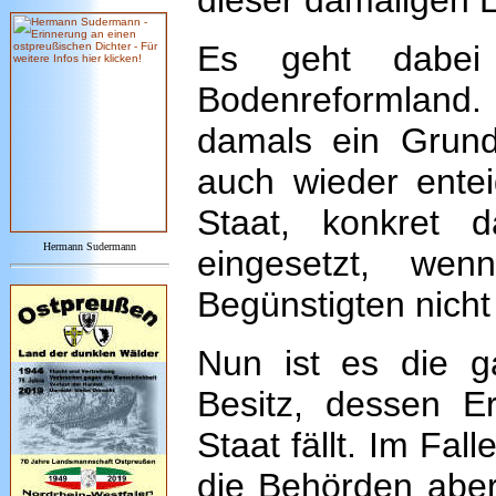
dieser damaligen E
Es geht dabe
Bodenreformland
damals ein Grun
auch wieder entei
Staat, konkret 
Hermann Sudermann
eingesetzt, we
Begünstigten nicht
Nun ist es die 
Besitz, dessen Er
Staat fällt. Im Fa
die Behörden aber