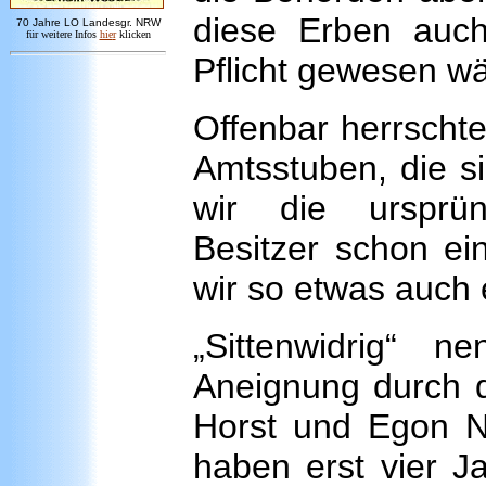
diese Erben auch 
7
0 Jahre LO
Landesgr
.
NRW
für weitere Infos
hie
r
klicken
Pflicht gewesen wä
Offenbar herrscht
Amtsstuben, die s
wir die ursprün
Besitzer schon ei
wir so etwas auch 
„Sittenwidrig“ n
Aneignung durch d
Horst und Egon N.
haben erst vier J