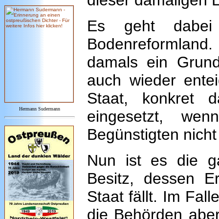
dieser damaligen E
Es geht dabe
Bodenreformland
damals ein Grun
auch wieder entei
Staat, konkret 
Hermann Sudermann
eingesetzt, we
Begünstigten nicht
Nun ist es die 
Besitz, dessen Er
Staat fällt. Im Fa
die Behörden aber