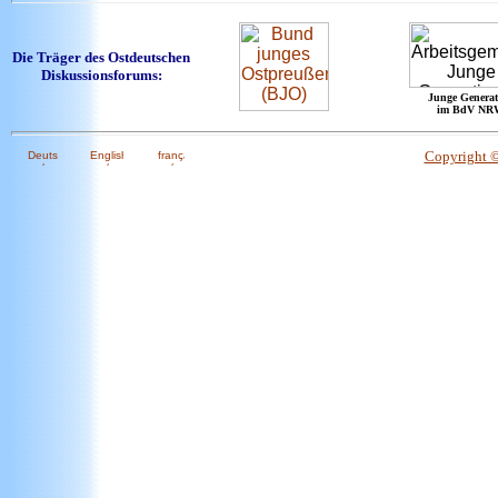
Die Träger des Ostdeutschen
Diskussionsforums:
Junge Generat
im BdV NR
Copyright 