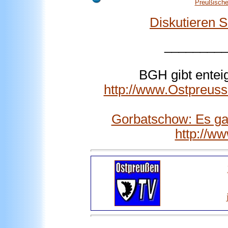
Preußische
Diskutieren 
________
BGH gibt entei
http://www.Ostpreus
Gorbatschow: Es gab
http://w