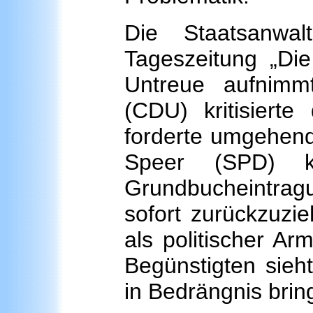
Die Staatsanwal
Tageszeitung „Die
Untreue aufnimm
(CDU) kritisiert
forderte umgehend
Speer (SPD) k
Grundbucheintrag
sofort zurückzuzie
als politischer A
Begünstigten sieh
in Bedrängnis brin