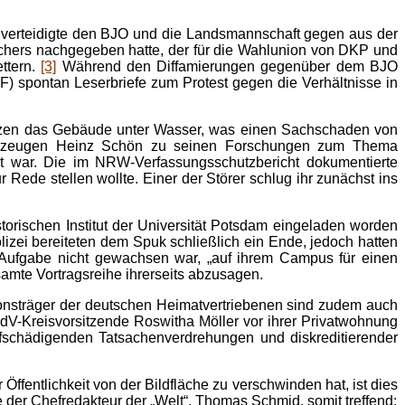
Er verteidigte den BJO und die Landsmannschaft gegen aus der
prechers nachgegeben hatte, der für die Wahlunion von DKP und
ttern.
[3]
Während den Diffamierungen gegenüber dem BJO
DF) spontan Leserbriefe zum Protest gegen die Verhältnisse in
etzen das Gebäude unter Wasser, was einen Sachschaden von
 Zeitzeugen Heinz Schön zu seinen Forschungen zum Thema
gt war. Die im NRW-Verfassungsschutzbericht dokumentierte
r Rede stellen wollte. Einer der Störer schlug ihr zunächst ins
torischen Institut der Universität Potsdam eingeladen worden
lizei bereiteten dem Spuk schließlich ein Ende, jedoch hatten
 der Aufgabe nicht gewachsen war, „auf ihrem Campus für einen
samte Vortragsreihe ihrerseits abzusagen.
ionsträger der deutschen Heimatvertriebenen sind zudem auch
dV-Kreisvorsitzende Roswitha Möller vor ihrer Privatwohnung
rufschädigenden Tatsachenverdrehungen und diskreditierender
entlichkeit von der Bildfläche zu verschwinden hat, ist dies
der Chefredakteur der „Welt“, Thomas Schmid, somit treffend: