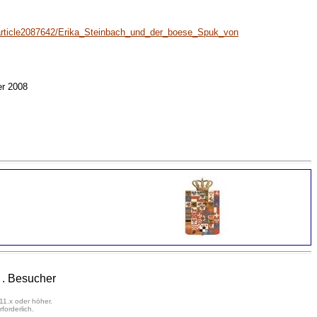
/article2087642/Erika_Steinbach_und_der_boese_Spuk_von
r 2008
. Besucher
11.x oder höher.
orderlich.