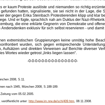
ss er kaum Proteste auslöste und niemanden so richtig erzürnte.
funden hatten, signalisierte, sie sei nicht in der Lage, die 
her der gegen Erika Steinbach Protestierenden klipp und klar be
ge. Und er fügte, sprachlich nah am Duktus der Nazi-Rhetorik, 
emburg, die eine erklärte Gegnerin von Demokratie und offener Ge
 Andersdenken exklusiv für sich selbst reservieren - und dami
chen extremistischen Gruppierungen keine unnötig hohe Beach
n konfrontiert wurden, sich gegen entsprechende Unterstell
eln, Aufsätzen und direkten Verweisen auf Berichte diverser 
es Wortes wieder getrost „links liegen lassen“.
-0-0-0-0-0-0-0-0-0-0-0-0-0-0-0-
ünchen 2008, S.11.
benen nach 1945, München 2008, S.188-189.
 Zeitung vom 05.02.2005.
veröffentlicht unter:
http://www.im.nrw.de/sch/409.htm
, 08.11.2008.