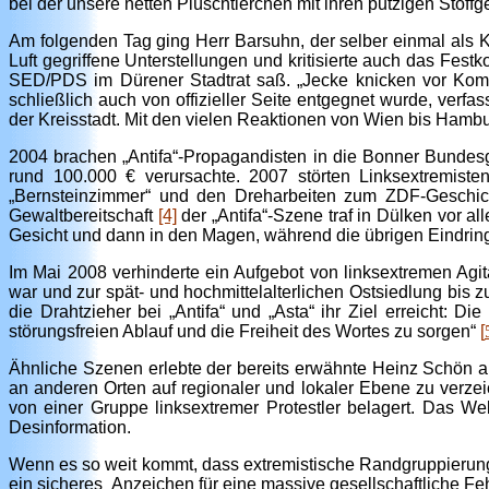
bei der unsere netten Plüschtierchen mit ihren putzigen Stoffg
Am folgenden Tag ging Herr Barsuhn, der selber einmal als K
Luft gegriffene Unterstellungen und kritisierte auch das Fes
SED/PDS im Dürener Stadtrat saß. „Jecke knicken vor Kommu
schließlich auch von offizieller Seite entgegnet wurde, verf
der Kreisstadt. Mit den vielen Reaktionen von Wien bis Hambu
2004 brachen „Antifa“-Propagandisten in die Bonner Bunde
rund 100.000 € verursachte. 2007 störten Linksextremis
„Bernsteinzimmer“ und den Dreharbeiten zum ZDF-Geschicht
Gewaltbereitschaft
[4]
der „Antifa“-Szene traf in Dülken vor al
Gesicht und dann in den Magen, während die übrigen Eindring
Im Mai 2008 verhinderte ein Aufgebot von linksextremen Agit
war und zur spät- und hochmittelalterlichen Ostsiedlung bis 
die Drahtzieher bei „Antifa“ und „Asta“ ihr Ziel erreicht: D
störungsfreien Ablauf und die Freiheit des Wortes zu sorgen“
[
Ähnliche Szenen erlebte der bereits erwähnte Heinz Schön a
an anderen Orten auf regionaler und lokaler Ebene zu verze
von einer Gruppe linksextremer Protestler belagert. Das We
Desinformation.
Wenn es so weit kommt, dass extremistische Randgruppierunge
ein sicheres Anzeichen für eine massive gesellschaftliche F