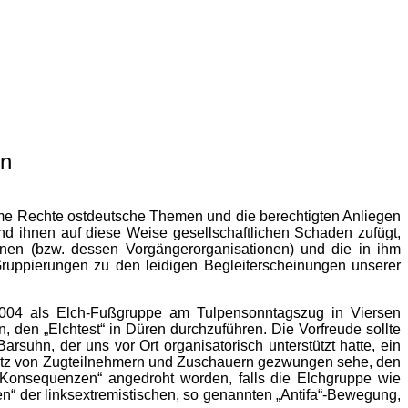
en
reme Rechte ostdeutsche Themen und die berechtigten Anliegen
und ihnen auf diese Weise gesellschaftlichen Schaden zufügt,
enen (bzw. dessen Vorgängerorganisationen) und die in ihm
Gruppierungen zu den leidigen Begleiterscheinungen unserer
04 als Elch-Fußgruppe am Tulpensonntagszug in Viersen
 den „Elchtest“ in Düren durchzuführen. Die Vorfreude sollte
suhn, der uns vor Ort organisatorisch unterstützt hatte, ein
hutz von Zugteilnehmern und Zuschauern gezwungen sehe, den
onsequenzen“ angedroht worden, falls die Elchgruppe wie
n“ der linksextremistischen, so genannten „Antifa“-Bewegung,