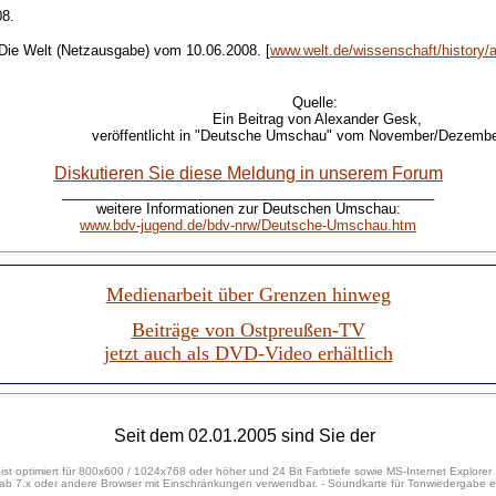
08.
Die Welt (Netzausgabe) vom 10.06.2008. [
www.welt.de/wissenschaft/history
Quelle:
Ein Beitrag von
Alexander Gesk,
veröffentlicht in
"Deutsche Umschau" vom November/Dezembe
Diskutieren Sie diese Meldung in unserem Forum
________________________________________________
weitere Informationen zur Deutschen Umschau:
www.bdv-jugend.de/bdv-nrw/Deutsche-Umschau.htm
Medienarbeit über Grenzen hinweg
Beiträge von Ostpreußen-TV
jetzt auch als DVD-Video erhältlich
Seit dem 02.01.2005 sind Sie der
 ist optimiert für 800x600 / 1024x768 oder höher und 24 Bit Farbtiefe sowie MS-Internet Explorer 
ab 7.x oder andere Browser mit Einschränkungen verwendbar. - Soundkarte für Tonwiedergabe erf