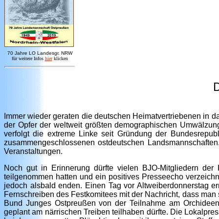
7
0 Jahre LO
Landesgr
.
NRW
für weitere Infos
hie
r
klicken
D
Immer wieder geraten die deutschen Heimatvertriebenen in da
der Opfer der
weltweit
größten demographischen Umwälzung
verfolgt die extreme Linke seit Gründung der Bundesrepub
zusammengeschlossenen ostdeutschen Landsmannschaften
Veranstaltungen.
Noch gut in Erinnerung dürfte vielen BJO-Mitgliedern der 
teilgenommen hatten und ein positives Presseecho verzeichne
jedoch alsbald enden. Einen Tag vor Altweiberdonnerstag err
Fernschreiben des Festkomitees mit der Nachricht, dass ma
Bund Junges Ostpreußen von der Teilnahme am Orchideenso
geplant am närrischen Treiben teilhaben dürfte. Die Lokalpr