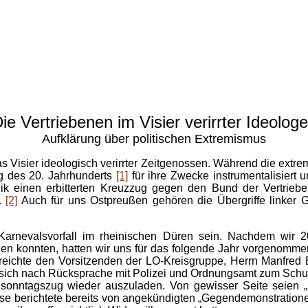
ie Vertriebenen im Visier verirrter Ideolog
Aufklärung über politischen Extremismus
s Visier ideologisch verirrter Zeitgenossen. Während die ext
 des 20. Jahrhunderts
[1]
für ihre Zwecke instrumentalisiert 
lik einen erbitterten Kreuzzug gegen den Bund der Vertrieb
.
[2]
Auch für uns Ostpreußen gehören die Übergriffe linker 
Karnevalsvorfall im rheinischen Düren sein.
Nachdem wir 20
n konnten, hatten wir uns f
ür das folgende Jahr vorgenommen,
eichte den Vorsitzenden der LO-Kreisgruppe, Herrn Manfred Bar
n sich nach Rücksprache mit Polizei und Ordnungsamt zum Sc
nntagszug wieder auszuladen. Von gewisser Seite seien „K
esse berichtete bereits von angekündigten „Gegendemonstratione