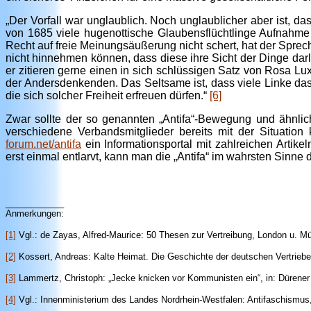
„Der Vorfall war unglaublich. Noch unglaublicher aber ist, da
von 1685 viele hugenottische Glaubensflüchtlinge Aufnahme ge
Recht auf freie Meinungsäußerung nicht schert, hat der Sprec
nicht hinnehmen können, dass diese ihre Sicht der Dinge darle
er zitieren gerne einen in sich schlüssigen Satz von Rosa Lux
der Andersdenkenden. Das Seltsame ist, dass viele Linke das
die sich solcher Freiheit erfreuen dürfen.“
[6]
Zwar sollte der so genannten „Antifa“-Bewegung und ähnli
verschiedene Verbandsmitglieder bereits mit der Situatio
forum.net/antifa
ein Informationsportal mit zahlreichen Artik
erst einmal entlarvt, kann man die „Antifa“ im wahrsten Sinne d
____________
Anmerkungen:
[1]
Vgl.: de Zayas, Alfred-Maurice: 50 Thesen zur Vertreibung, London u. M
[2]
Kossert, Andreas: Kalte Heimat. Die Geschichte der deutschen Vertrie
[3]
Lammertz, Christoph: „Jecke knicken vor Kommunisten ein“, in: Dürener
[4]
Vgl.: Innenministerium des Landes Nordrhein-Westfalen: Antifaschismus, 