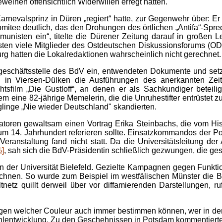
eweihen offensichtlich Widerwillen erregt hatten.
arnevalsprinz in Düren „regiert“ hatte, zur Gegenwehr über: 
tkomitee deutlich, das den Drohungen des örtlichen „Antifa“-S
nisten ein“, titelte die Dürener Zeitung darauf in großen Le
assten viele Mitglieder des Ostdeutschen Diskussionsforums (O
rg hatten die Lokalredaktionen wahrscheinlich nicht gerechnet.
sgeschäftsstelle des BdV ein, entwendeten Dokumente und s
ten in Viersen-Dülken die Ausführungen des anerkannten
sfilm „Die Gustloff“, an denen er als Sachkundiger beteili
lem eine 82-jährige Memelerin, die die Unruhestifter entrüstet zu
linge „Nie wieder Deutschland" skandierten.
atoren gewaltsam einen Vortrag Erika Steinbachs, die vom His
zum 14. Jahrhundert referieren sollte. Einsatzkommandos der Po
ie Veranstaltung fand nicht statt. Da die Universitätsleitung
5
]
, sah sich die BdV-Präsidentin schließlich gezwungen, die ge
n der Universität Bielefeld. Gezielte Kampagnen gegen Funkt
ichnen. So wurde zum Beispiel im westfälischen Münster die B
ltnetz quillt derweil über vor diffamierenden Darstellungen, 
n welcher Couleur auch immer bestimmen können, wer in der Öff
ehlentwicklung. Zu den Geschehnissen in Potsdam kommentierte 