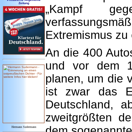
Zeitung
„Kampf geg
verfassungsm
Extremismus zu 
An die 400 Autos
und vor dem 1
planen, um die v
ist zwar das E
Deutschland, a
zweitgrößten d
dem sogenannten
Hermann Sudermann