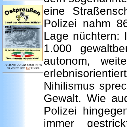
eine Straßensc
Polizei nahm 86
Lage nüchtern: 
1.000 gewaltbe
autonom, weit
7
0 Jahre LO
Landesgr
.
NRW
für weitere Infos
hie
r
klicken
erlebnisorient
Nihilismus spre
Gewalt. Wie au
Polizei hingege
immer gestric