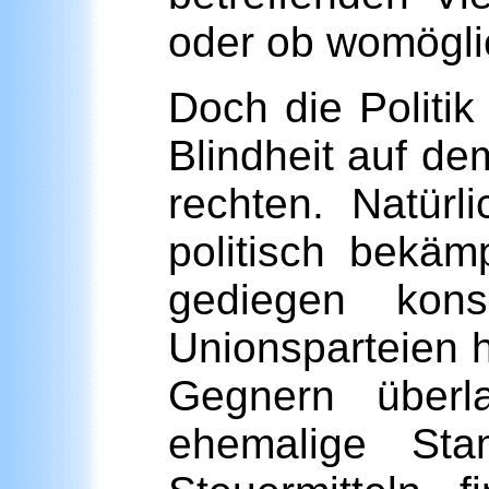
oder ob womöglic
Doch die Politik
Blindheit auf d
rechten. Natür
politisch bekäm
gediegen kons
Unionsparteien h
Gegnern überl
ehemalige St