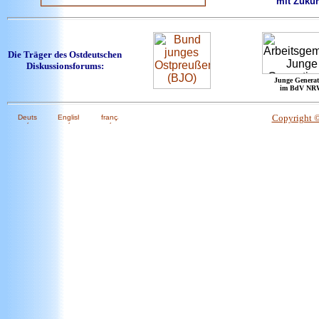
mit Zukun
Die Träger des Ostdeutschen
Diskussionsforums:
Junge Generat
im BdV NR
Copyright 