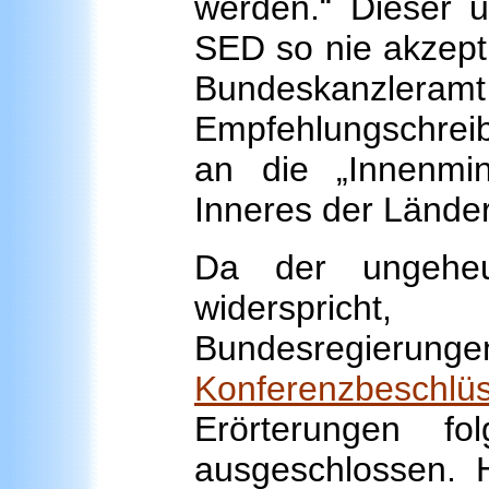
werden.“ Dieser u
SED so nie akzepti
Bundeskan
Empfehlungschrei
an die „Innenmin
Inneres der Länder
Da der ungeheu
widerspricht
Bundesregierungen
Konferenzbeschlü
Erörterungen f
ausgeschlossen. H