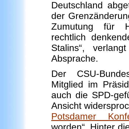
Deutschland abget
der Grenzänderung
Zumutung für H
rechtlich denkend
Stalins“, verlan
Absprache.
Der CSU-Bundes
Mitglied im Präsi
auch die SPD-gefü
Ansicht widerspro
Potsdamer Konf
worden“. Hinter die