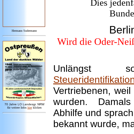
Dies jedenf
Bunde
Berl
Hermann Sudermann
Wird die Oder-Nei
Unlängst 
Steueridentifikat
Vertriebenen, weil
wurden. Damals
7
0 Jahre LO
Landesgr
.
NRW
für weitere Infos
hie
r
klicken
Abhilfe und sprac
bekannt wurde, mac