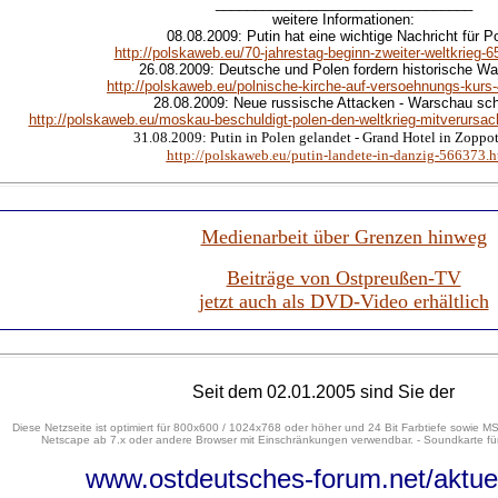
_________________________________
weitere Informationen:
08.08.2009: Putin hat eine wichtige Nachricht für P
http://polskaweb.eu/70-jahrestag-beginn-zweiter-weltkrieg-6
26.08.2009: Deutsche und Polen fordern historische Wa
http://polskaweb.eu/polnische-kirche-auf-versoehnungs-kurs
28.08.2009: Neue russische Attacken - Warschau sc
http://polskaweb.eu/moskau-beschuldigt-polen-den-weltkrieg-mitverursa
31.08.2009: Putin in Polen gelandet - Grand Hotel in Zoppo
http://polskaweb.eu/putin-landete-in-danzig-566373.h
Medienarbeit über Grenzen hinweg
Beiträge von Ostpreußen-TV
jetzt auch als DVD-Video erhältlich
Seit dem 02.01.2005 sind Sie der
Diese Netzseite ist optimiert für 800x600 / 1024x768 oder höher und 24 Bit Farbtiefe sowie MS
Netscape ab 7.x oder andere Browser mit Einschränkungen verwendbar. - Soundkarte für
www.ostdeutsches-forum.net/aktue