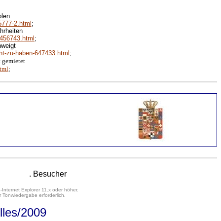
olen
5777-2.html
;
hrheiten
-456743.html
;
hweigt
cht-zu-haben-647433.html
;
t gemietet
tml
;
. Besucher
-Internet Explorer 11.x oder höher.
 Tonwiedergabe erforderlich.
lles
/2009