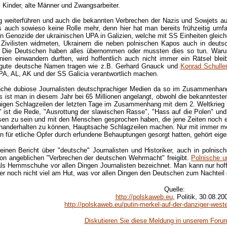
, Kinder, alte Männer und Zwangsarbeiter.
g weiterführen und auch die bekannten Verbrechen der Nazis und Sowjets aufl
es auch sowieso keine Rolle mehr, denn hier hat man bereits frühzeitig u
en Genozide der ukrainischen UPA in Galizien, welche mit SS Einheiten glei
Zivilisten widmeten, Ukrainern die neben polnischen Kapos auch in deutsc
 Die Deutschen haben alles übernommen oder mussten dies so tun. Waru
ien einwandern durften, wird hoffentlich auch nicht immer ein Rätsel ble
e gute deutsche Namen tragen wie z.B. Gerhard Gnauck und
Konrad Schulle
PA, AL, AK und der SS Galicia verantwortlich machen.
he dubiose Journalisten deutschprachiger Medien da so im Zusammenhan
 ist man in diesem Jahr bei 65 Millionen angelangt, obwohl die bekannteste
gen Schlagzeilen der letzten Tage im Zusammenhang mit dem 2. Weltkrieg sin
" ist die Rede, "Ausrottung der slawischen Rasse", "Hass auf die Polen" und
wesen zu sein und mit den Menschen gesprochen haben, die jene Zeiten noch
anderhalten zu können, Hauptsache Schlagzeilen machen. Nur mit immer mehr 
n für etliche Opfer durch erfundene Behauptungen gesorgt hatten, gehört eige
en Bericht über "deutsche" Journalisten und Historiker, auch in polnisc
on angeblichen "Verbrechen der deutschen Wehrmacht" freigibt.
Polnische u
als Hemmschuhe vor allen Dingen Journalisten bezeichnet. Man kann nur hoff
sher noch nicht viel am Hut, was vor allen Dingen den Deutschen zum Nachteil 
Quelle
:
http://polskaweb.eu
, Politik, 30.08.20
http://polskaweb.eu/putin-merkel-auf-der-danziger-west
Diskutieren Sie diese Meldung in unserem Foru