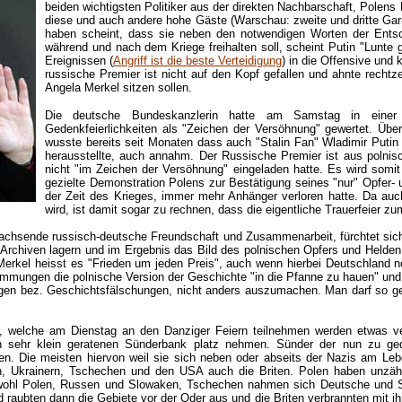
beiden wichtigsten Politiker aus der direkten Nachbarschaft, Pole
diese und auch andere hohe Gäste (Warschau: zweite und dritte Garn
haben scheint, dass sie neben den notwendigen Worten der Entsc
während und nach dem Kriege freihalten soll, scheint Putin "Lunt
Ereignissen (
Angriff ist die beste Verteidigung
) in die Offensive und
russische Premier ist nicht auf den Kopf gefallen und ahnte rechtz
Angela Merkel sitzen sollen.
Die deutsche Bundeskanzlerin hatte am Samstag in einer i
Gedenkfeierlichkeiten als "Zeichen der Versöhnung" gewertet. Über
wusste bereits seit Monaten dass auch "Stalin Fan" Wladimir Puti
herausstellte, auch annahm. Der Russische Premier ist aus polnisch
nicht "im Zeichen der Versöhnung" eingeladen hatte. Es wird somi
gezielte Demonstration Polens zur Bestätigung seines "nur" Opfer- 
der Zeit des Krieges, immer mehr Anhänger verloren hatte. Da auc
wird, ist damit sogar zu rechnen, dass die eigentliche Trauerfeier zu
wachsende russisch-deutsche Freundschaft und Zusammenarbeit, fürchtet sich 
Archiven lagern und im Ergebnis das Bild des polnischen Opfers und Helden k
Merkel heisst es "Frieden um jeden Preis", auch wenn hierbei Deutschland 
Hemmungen die polnische Version der Geschichte "in die Pfanne zu hauen" und
ngen bez. Geschichtsfälschungen, nicht anders auszumachen. Man darf so g
, welche am Dienstag an den Danziger Feiern teilnehmen werden etwas vernü
 eh sehr klein geratenen Sünderbank platz nehmen. Sünder der nun zu ge
en. Die meisten hiervon weil sie sich neben oder abseits der Nazis am Le
n, Ukrainern, Tschechen und den USA auch die Briten. Polen haben unzähli
chwohl Polen, Russen und Slowaken, Tschechen nahmen sich Deutsche und 
aubten dann die Gebiete vor der Oder aus und die Briten verbrannten mit ih