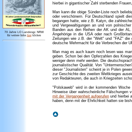
hierbei in gigantischer Zahl sterbenden Frauen
Man kann die obige Sünder-Liste noch beliebi
oder verschönern. Für Deutschland spielt di
begangen hatte, wie z.B. Katyn, die zahlreich
und Vergewaltigungen an und von polnischer 
Banden aus den Reihen der AK und der AL.
7
0 Jahre LO
Landesgr
.
NRW
Angehörige in die USA oder nach Großbritann
für weitere Infos
hie
r
klicken
Zeitungen wie z.B. der "Welt" und "FAZ" di
deutsche Wehrmacht für die Verbrechen der U
Man mag es auch kaum noch lesen was manc
geben. Schon bei den Opferzahlen des Krieges
weniger denn mehr werden. Die deutschsprachi
journalistischer Qualität. Von "Untermenschen
dieser "Journalisten" scheint je in Polen ge
zur Geschichte des zweiten Weltkrieges ausein
von Redakteuren, die auch in Kriegzeiten scho
"Polskaweb" wird in der kommenden Woche ein
Hinweise über wahrscheinliche Fälschungen v
mit der Vergangenheit aufgerufen
und hierbei 
haben, denn mit der Ehrlichkeit hatten sie bi