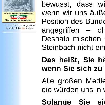
bewusst, dass wi
wenn wir uns äuße
Position des Bunde
7
0 Jahre LO
Landesgr
.
NRW
angegriffen – oh
für weitere Infos
hie
r
klicken
Deshalb mischen w
Steinbach nicht ein
Das heißt, Sie 
wenn Sie sich zu
Alle großen Medi
die würden uns in
Solange Sie si