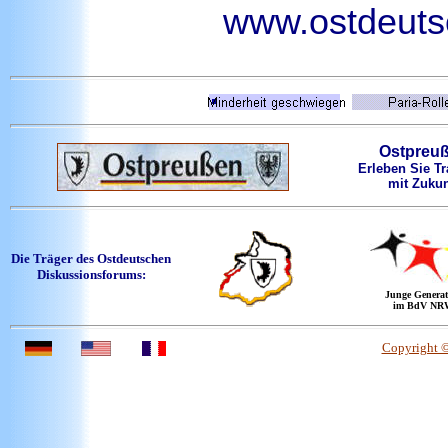
www.ostdeutsc
Ostpreu
Erleben Sie Tr
mit Zukun
Die Träger des Ostdeutschen
Diskussionsforums:
Junge Generat
im BdV NR
Copyright 