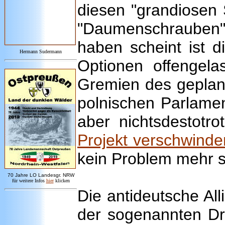
diesen "grandiosen S
"Daumenschrauben" a
haben scheint ist d
Hermann Sudermann
Optionen offengela
Gremien des geplan
polnischen Parlamen
aber nichtsdestotr
Projekt verschwind
kein Problem mehr se
7
0 Jahre LO
Landesgr
.
NRW
für weitere Infos
hie
r
klicken
Die antideutsche Al
der sogenannten Dr