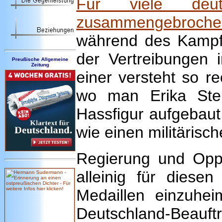
Für viele deut
zusammengebroche
während des Kampfe
der Vertreibungen 
Preußische Allgemeine
Zeitung
einer versteht so r
wo man Erika Stei
Hassfigur aufgebaut 
wie einen militärisc
Regierung und Oppo
alleinig für diese
Medaillen einzuhe
Deutschland-Beauf