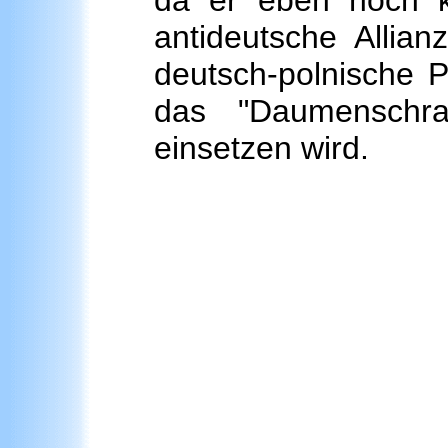
da er eben noch ke
antideutsche Allia
deutsch-polnische 
das "Daumenschrau
einsetzen wird.