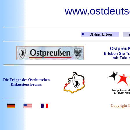
www.ostdeutsc
Ostpreu
Erleben Sie Tr
mit Zukun
Die Träger des Ostdeutschen
Diskussionsforums:
Junge Generat
im BdV NR
Copyright 