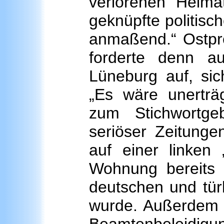
verlorenen Heim
geknüpfte politisch
anmaßend.“ Ostpr
forderte denn a
Lüneburg auf, sic
„Es wäre unerträ
zum Stichwortge
seriöser Zeitunge
auf einer linken 
Wohnung bereits
deutschen und tür
wurde. Außerdem h