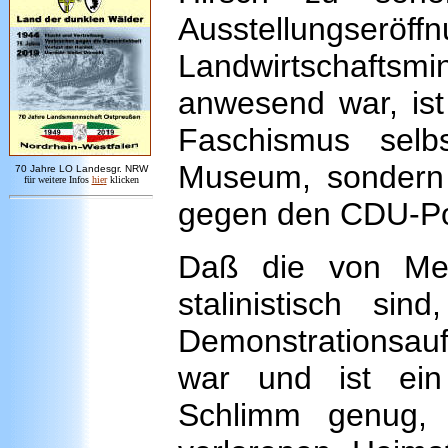
Ausstellungserö
Landwirtschaft
anwesend war, is
Faschismus selb
Museum, sondern G
7
0 Jahre LO
Landesgr
.
NRW
für weitere Infos
hie
r
klicken
gegen den CDU-Pol
Daß die von Mey
stalinistisch si
Demonstrationsauf
war und ist ein
Schlimm genug, 