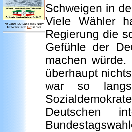
Schweigen in der
Viele Wähler h
7
0 Jahre LO
Landesgr
.
NRW
für weitere Infos
hie
r
klicken
Regierung die s
Gefühle der Deu
machen würde. M
überhaupt nicht
war so langs
Sozialdemokra
Deutschen in
Bundestagswahl