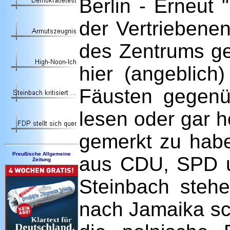
Berlin
- Erneut "
der Vertriebenen
des Zentrums ge
hier (angeblich
Fäusten gegen
lesen oder gar h
gemerkt zu habe
Preußische Allgemeine
aus CDU, SPD un
Zeitung
Steinbach stehe
nach Jamaika sch