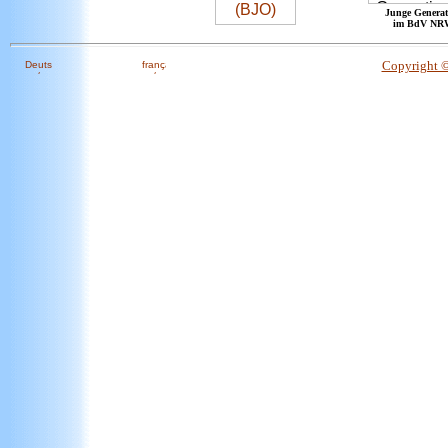
Junge Generat
im BdV NR
Copyright 