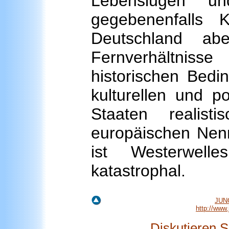
Lebenslügen u
gegebenenfalls 
Deutschland ab
Fernverhältnis
historischen Bedin
kulturellen und p
Staaten realist
europäischen Nenn
ist Westerwell
katastrophal.
JUN
http://www
Diskutieren 