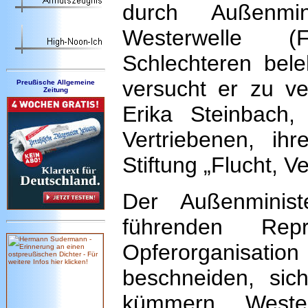
durch Außenmin
Westerwelle (
Schlechteren bele
versucht er zu ve
Preußische Allgemeine
Zeitung
Erika Steinbach
Vertriebenen, ih
Stiftung „Flucht, 
Der Außenminist
führenden Repr
Opferorganisation
beschneiden, si
kümmern. Weste