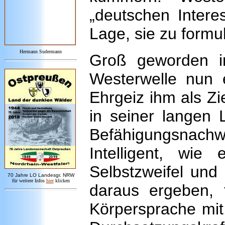
„deutschen Intere
Lage, sie zu formu
Hermann Sudermann
Groß geworden im
Westerwelle nun e
Ehrgeiz ihm als Zi
in seiner langen 
Befähigungsnachw
Intelligent, wie
Selbstzweifel und 
7
0 Jahre LO
Landesgr
.
NRW
für weitere Infos
hie
r
klicken
daraus ergeben, t
Körpersprache mit: