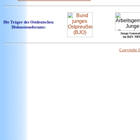
Die Träger des Ostdeutschen
Diskussionsforums:
Junge Generat
im BdV NR
Copyright 