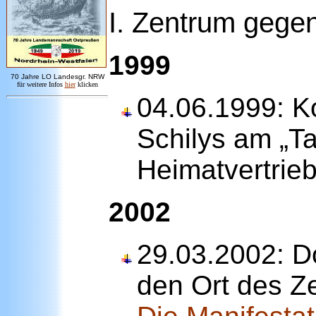
I. Zentrum gege
1999
7
0 Jahre LO
Landesgr
.
NRW
für weitere Infos
hie
r
klicken
04.06.1999: K
Schilys am „T
Heimatvertrie
2002
29.03.2002: D
den Ort des Z