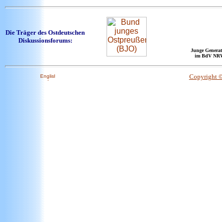
Die Träger des Ostdeutschen
Diskussionsforums:
Junge Generat
im BdV NR
Copyright 