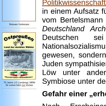
Politikwissenschaf
in einem Aufsatz f
vom Bertelsmann V
Hermann Sudermann
Deutschland Arch
Deutschen s
Nationalsozialism
gewesen, sondern
Juden sympathisie
Löw unter ander
Symbiose unter d
7
0 Jahre LO
Landesgr
.
NRW
für weitere Infos
hie
r
klicken
Gefahr einer „erh