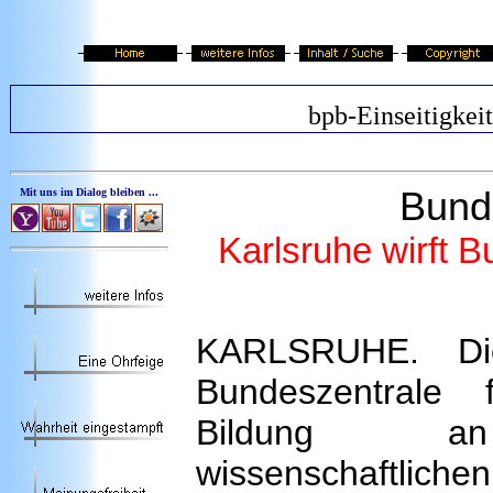
bpb-Einseitigkeit
Bund
Mit uns im Dialog bleiben ...
Karlsruhe wirft B
KARLSRUHE. Die
Bundeszentrale f
Bildung a
wissenschaftliche