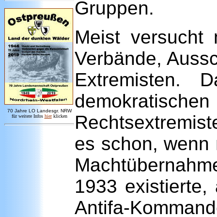
Gruppen.
Meist versucht 
Verbände, Aussc
Extremisten. 
demokratischen P
7
0 Jahre LO
Landesgr
.
NRW
Rechtsextremist
für weitere Infos
hie
r
klicken
es schon, wenn 
Machtübernahme 
1933 existierte,
Antifa-Kommando