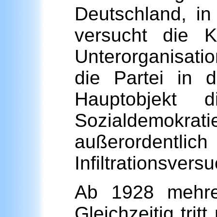
Deutschland, i
versucht die 
Unterorganisati
die Partei in 
Hauptobjekt d
Sozialdemokr
außerordentl
Infiltrationsvers
Ab 1928 mehren
Gleichzeitig trit