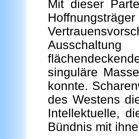
Mit dieser Part
Hoffnungsträger
Vertrauensvorsc
Ausschaltung
flächendeckend
singuläre Mass
konnte. Scharenw
des Westens diej
Intellektuelle,
Bündnis mit ihn