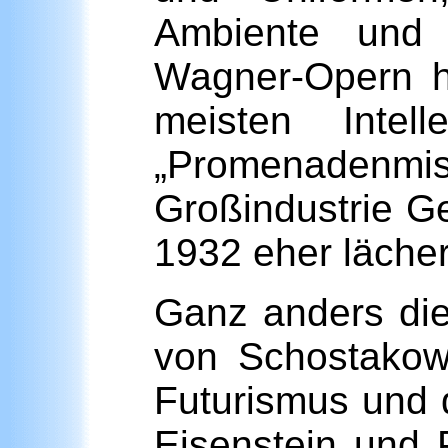
Ambiente und 
Wagner-Opern ha
meisten Intel
„Promenadenmisc
Großindustrie G
1932 eher lächerl
Ganz anders die
von Schostakow
Futurismus und 
Eisenstein und 