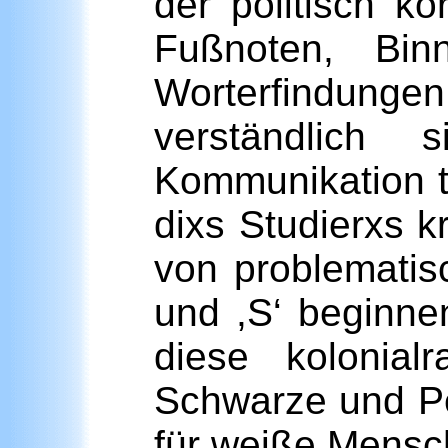
der politisch ko
Fußnoten, Bin
Worterfindung
verständlich
Kommunikation t
dixs Studierxs k
von problematis
und ,S‘ beginnen
diese kolonialr
Schwarze und Peo
für weiße Mensch