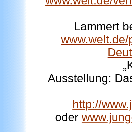
www.welt.de/ver
Lammert bet
www.welt.de/p
Deut
„
Ausstellung: Da
http://www.
oder
www.junge