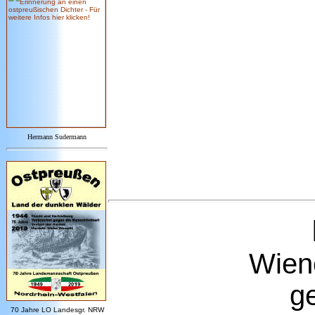
Hermann Sudermann
Wiene
g
7
0 Jahre LO
Landesgr
.
NRW