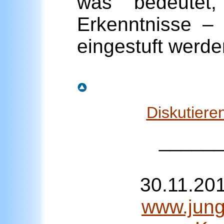
was bedeutet, 
Erkenntnisse – 
eingestuft werde
Diskutiere
_____
30.11.20
www.junge