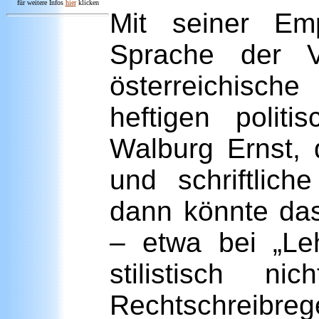
für weitere Infos
hie
r
klicken
Mit seiner Emp
Sprache der V
österreichische
heftigen poli
Walburg Ernst, 
und schriftlich
dann könnte das
– etwa bei „Le
stilistisch 
Rechtschreibrege