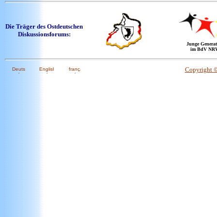
Die Träger des Ostdeutschen
Diskussionsforums:
Junge Generat
im BdV NR
Copyright 