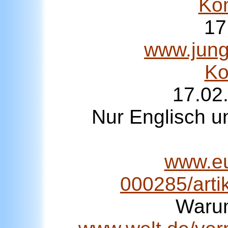
Ko
17
www.junge
Ko
17.02
Nur Englisch u
www.eu
000285/arti
Warum