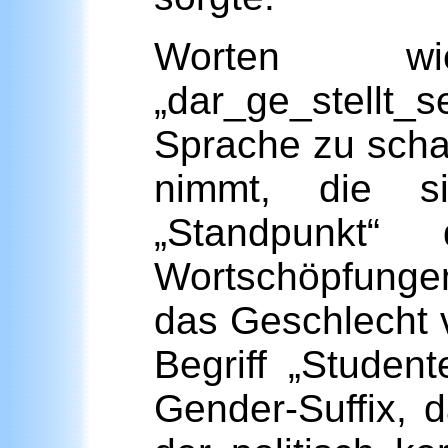
Worten wie
„dar_ge_stellt_s
Sprache zu schaf
nimmt, die s
„Standpunkt“ 
Wortschöpfunge
das Geschlecht v
Begriff „Studen
Gender-Suffix, d