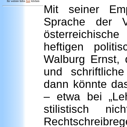
für weitere Infos
hie
r
klicken
Mit seiner Emp
Sprache der V
österreichische
heftigen poli
Walburg Ernst, 
und schriftlich
dann könnte das
– etwa bei „Le
stilistisch 
Rechtschreibrege