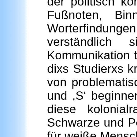
der politisch ko
Fußnoten, Bin
Worterfindung
verständlich
Kommunikation t
dixs Studierxs k
von problematis
und ,S‘ beginnen
diese kolonialr
Schwarze und Peo
für weiße Mensch