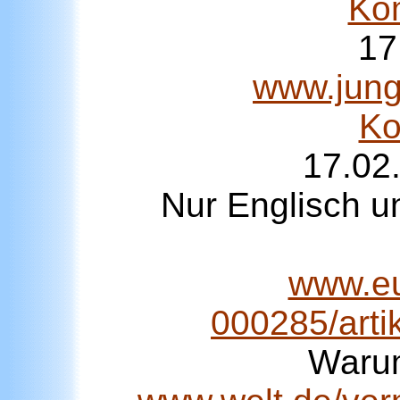
Ko
17
www.junge
Ko
17.02
Nur Englisch u
www.eu
000285/arti
Warum