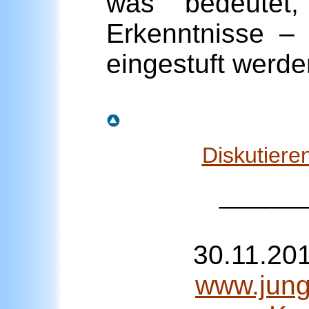
was bedeutet, 
Erkenntnisse – 
eingestuft werde
Diskutiere
_____
30.11.20
www.junge