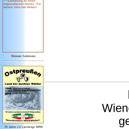
Hermann Sudermann
Wiene
g
7
0 Jahre LO
Landesgr
.
NRW