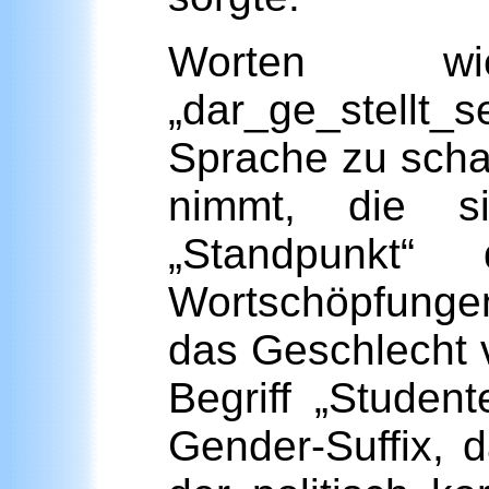
Worten wie
„dar_ge_stellt_s
Sprache zu schaf
nimmt, die s
„Standpunkt“ 
Wortschöpfunge
das Geschlecht v
Begriff „Studen
Gender-Suffix, d