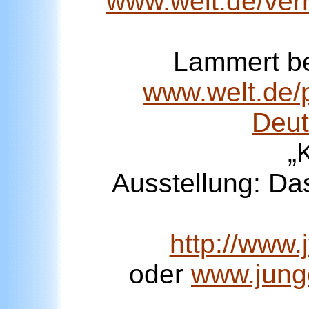
www.welt.de/ver
Lammert bet
www.welt.de/p
Deut
„
Ausstellung: Da
http://www.
oder
www.junge