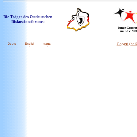
Die Träger des Ostdeutschen
Diskussionsforums:
Junge Generat
im BdV NR
Copyright 