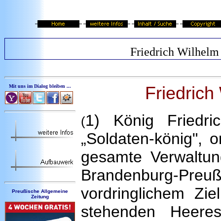
Friedrich Wilhelm 
Friedrich
Mit uns im Dialog bleiben ...
1) König Friedri
(
„Soldaten-könig", o
gesamte Verwaltun
Brandenburg-
vordringlichem Zi
Preußische Allgemeine
Zeitung
stehenden Heere