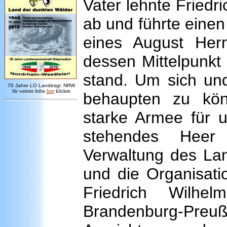
Vater lehnte Fried
ab und führte einen
eines August Her
dessen Mittelpunkt 
stand. Um sich un
7
0 Jahre LO
Landesgr
.
NRW
für weitere Infos
hie
r
klicken
behaupten zu könn
starke Armee für 
stehendes Heer
Verwaltung des La
und die Organisati
Friedrich Wilhel
Brandenburg-Preu