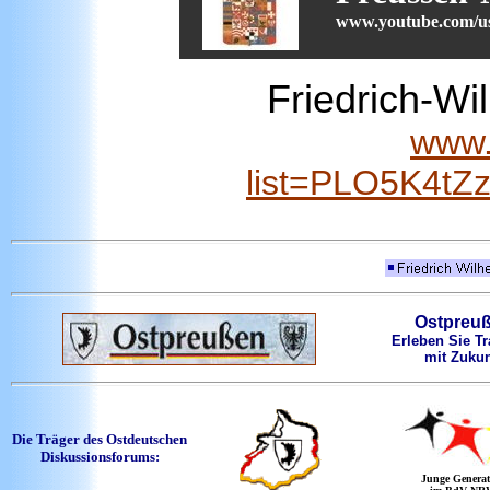
www.youtube.com/u
Friedrich-Wi
www.
list=PLO5K4t
Ostpreu
Erleben Sie Tr
mit Zukun
Die Träger des Ostdeutschen
Diskussionsforums:
Junge Generat