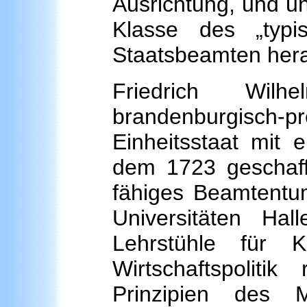
Ausrichtung, und un
Klasse des „typis
Staatsbeamten her
Friedrich Wilh
brandenburgisch-
Einheitsstaat mit 
dem 1723 gescha
fähiges Beamtentum
Universitäten Hal
Lehrstühle für K
Wirtschaftspolit
Prinzipien des M