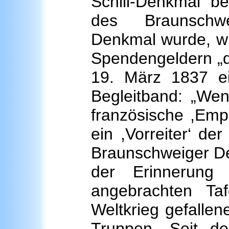
Schill-Denkmal be
des Braunschw
Denkmal wurde, wie
Spendengeldern „de
19. März 1837 ei
Begleitband: „Wen
französische ,Empi
ein ,Vorreiter‘ d
Braunschweiger Den
der Erinnerung
angebrachten Ta
Weltkrieg gefalle
Truppen. Seit d