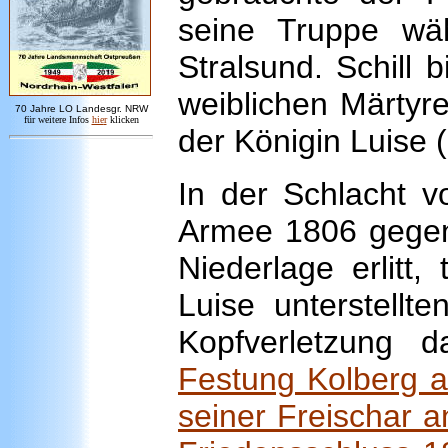
seine Truppe wä
Stralsund. Schill 
weiblichen Märtyre
7
0 Jahre LO
Landesgr
.
NRW
für weitere Infos
hie
r
klicken
der Königin Luise
In der Schlacht v
Armee 1806 gegen
Niederlage erlitt,
Luise unterstellt
Kopfverletzung 
Festung Kolberg aus
seiner Freischar a