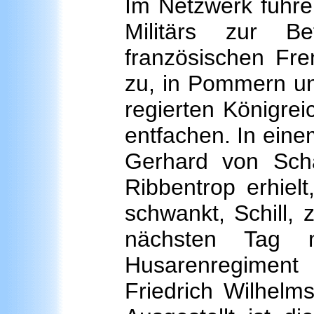
Im Netzwerk führe
Militärs zur B
französischen Frem
zu, in Pommern u
regierten Königrei
entfachen. In eine
Gerhard von Schar
Ribbentrop erhiel
schwankt, Schill, 
nächsten Tag 
Husarenregimen
Friedrich Wilhelms