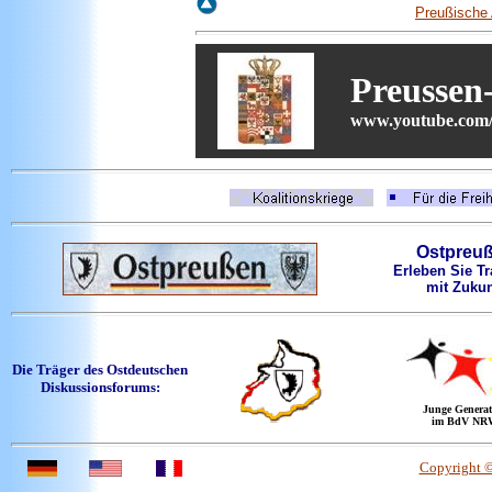
Preußische 
Preussen
www.youtube.com/
Ostpreu
Erleben Sie Tr
mit Zukun
Die Träger des Ostdeutschen
Diskussionsforums:
Junge Generat
im BdV NR
Copyright 