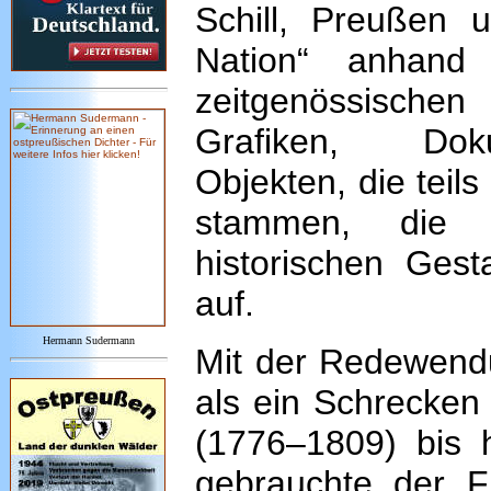
Schill, Preußen 
Nation“ anhan
zeitgenössisc
Grafiken, Do
Objekten, die teils
stammen, die 
historischen Gesta
auf.
Hermann Sudermann
Mit der Redewendu
als ein Schrecken 
(1776–1809) bis 
gebrauchte der F