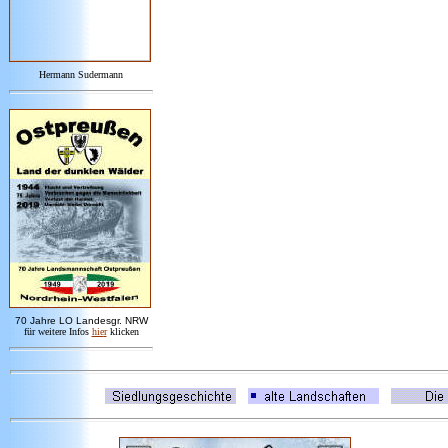
Hermann Sudermann
7
0 Jahre LO
Landesgr
.
NRW
für weitere Infos
hie
r
klicken