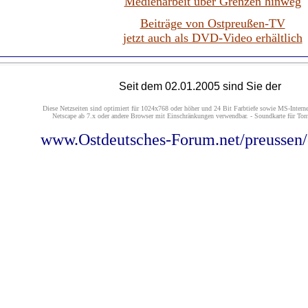
Medienarbeit über Grenzen hinweg
Beiträge von Ostpreußen-TV
jetzt auch als DVD-Video erhältlich
Seit
dem 02.01.2005 sind Sie der
Diese Netzseiten sind optimiert für 1024x768 oder höher und 24 Bit Farbtiefe sowie MS-Interne
Netscape ab 7.x oder andere Browser mit Einschränkungen verwendbar. - Soundkarte für Tonw
www.Ostdeutsches-Forum.net/preussen/