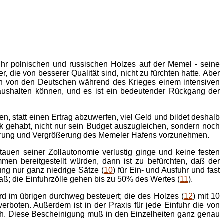
uhr polnischen und russischen Holzes auf der Memel - seine
, die von besserer Qualität sind, nicht zu fürchten hatte. Aber
on von den Deutschen während des Krieges einem intensiven
aushalten können, und es ist ein bedeutender Rückgang der
 statt einen Ertrag abzuwerfen, viel Geld und bildet deshalb
ck gehabt, nicht nur sein Budget aus­zugleichen, sondern noch
esserung und Vergrößerung des Memeler Hafens vorzunehmen.
uen seiner Zollautonomie verlustig ginge und keine festen
en bereitgestellt würden, dann ist zu befürchten, daß der
tung nur ganz niedrige Sätze (
10
) für Ein- und Ausfuhr und fast
aß; die Einfuhr­zölle gehen bis zu 50% des Wertes (
11
).
ird im übrigen durchweg besteuert; die des Holzes (
12
) mit 10
rboten. Außerdem ist in der Praxis für jede Einfuhr die von
ich. Diese Bescheinigung muß in den Einzelheiten ganz genau