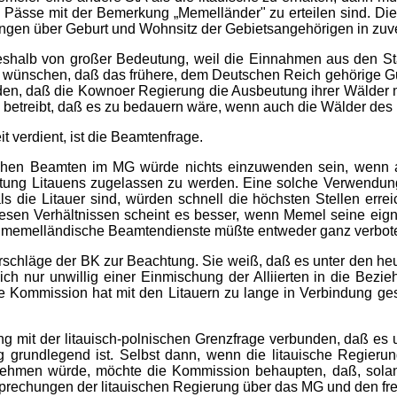
 Pässe mit der Bemerkung „Memelländer" zu erteilen sind. D
eilungen über Geburt und Wohnsitz der Gebietsangehörigen in zu
eshalb von großer Bedeutung, weil die Einnahmen aus den Sta
wünschen, daß das frühere, dem Deutschen Reich gehörige Gut 
en, daß die Kownoer Regierung die Ausbeutung ihrer Wälder m
ch betreibt, daß es zu bedauern wäre, wenn auch die Wälder de
 verdient, ist die Beamtenfrage.
chen Beamten im MG würde nichts einzuwenden sein, wenn 
ltung Litauens zugelassen zu werden. Eine solche Verwendu
 als die Litauer sind, würden schnell die höchsten Stellen e
esen Verhältnissen scheint es besser, wenn Memel seine eign
emelländische Beamtendienste müßte entweder ganz verbote
schläge der BK zur Beachtung. Sie weiß, daß es unter den heuti
 nur unwillig einer Einmischung der Alliierten in die Bezi
ie Kommission hat mit den Litauern zu lange in Verbindung ge
 mit der litauisch-polnischen Grenzfrage verbunden, daß es un
 grundlegend ist. Selbst dann, wenn die litauische Regie
ehmen würde, möchte die Kommission behaupten, daß, sola
sprechungen der litauischen Regierung über das MG und den fre