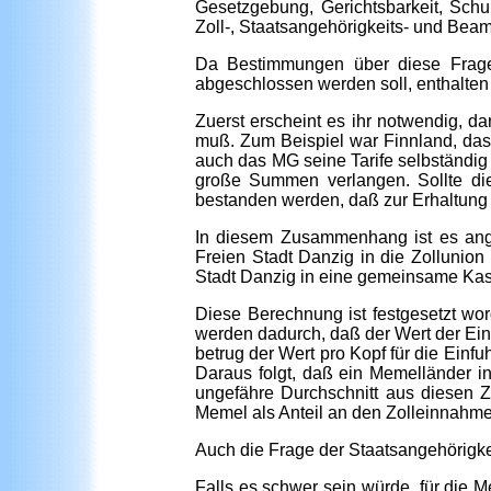
Gesetzgebung, Gerichtsbarkeit, Schu
Zoll-, Staatsangehörigkeits- und Beam
Da Bestimmungen über diese Fragen
abgeschlossen werden soll, enthalten
Zuerst erscheint es ihr notwendig, d
muß. Zum Beispiel war Finnland, das 
auch das MG seine Tarife selbständig
große Summen verlangen. Sollte di
bestanden werden, daß zur Erhaltung 
In diesem Zusammenhang ist es ange
Freien Stadt Danzig in die Zollunion
Stadt Danzig in eine gemeinsame Kasse
Diese Berechnung ist festgesetzt wor
werden dadurch, daß der Wert der Ein
betrug der Wert pro Kopf für die Einf
Daraus folgt, daß ein Memelländer in 
ungefähre Durch­schnitt aus diesen 
Memel als Anteil an den Zolleinnahm
Auch die Frage der Staatsangehörigkei
Falls es schwer sein würde, für die M