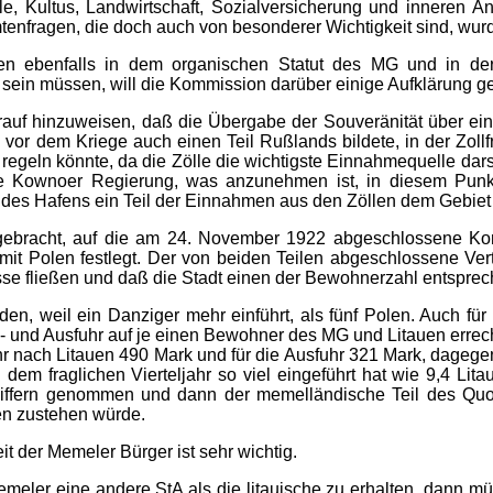
le, Kultus, Landwirtschaft, Sozial­versicherung und inneren 
tenfragen, die doch auch von besonderer Wichtigkeit sind, wur
 ebenfalls in dem organischen Statut des MG und in der 
 sein müssen, will die Kom­mission darüber einige Aufklärung g
arauf hinzuweisen, daß die Übergabe der Souveränität über ei
vor dem Kriege auch einen Teil Rußlands bildete, in der Zollf
 regeln könnte, da die Zölle die wichtigste Einnahmequelle da
e Kownoer Regierung, was anzunehmen ist, in diesem Punk
des Hafens ein Teil der Einnahmen aus den Zöllen dem Gebiet g
bracht, auf die am 24. November 1922 abgeschlossene Konve
 mit Polen festlegt. Der von beiden Teilen abgeschlossene Ve
 fließen und daß die Stadt einen der Bewohnerzahl entsprechend
den, weil ein Danziger mehr einführt, als fünf Polen. Auch fü
- und Ausfuhr auf je einen Bewohner des MG und Litauen errech
uhr nach Litauen 490 Mark und für die Ausfuhr 321 Mark, dageg
dem fraglichen Vierteljahr so viel eingeführt hat wie 9,4 Lita
Ziffern genommen und dann der memelländische Teil des Quoti
en zustehen würde.
t der Memeler Bürger ist sehr wichtig.
emeler eine andere StA als die litauische zu erhalten, dann mü