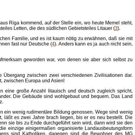
aus Riga kommend, auf der Stelle ein, wo heute Memel steht,
iles Letten, die des südlichen Gebietsteiles Litauer (
3
).
ischen Familie, und es ist kaum nötig zu erwähnen, daß sie mit
nen fast nur Deutsche (
4
). Anders kann es ja auch nicht sein,
aufmerksam geworden war, von denen sie aber sich selbst zu
ne Übergang zwischen zwei verschiedenen Zivilisationen dar.
st, zwischen Europa und Asien!
n eine große Anzahl litauisch und deutsch zugleich spricht,
inander. Die Gebäude sind wohlgebaut und bequem. Das Land
z.
en ein wenig rudimentäre Bildung genossen. Wege sind wenig
läßt es zwei Jahre brach liegen, bis er es neu bestellt. Die
wenn sie bis zu Ende durchgeführt sein wird, dann wird sie den
r die einzige einigermaßen organisierte Landausbeutungsform
auens sind Katholiken, dagegen sind die Bewohner des MG