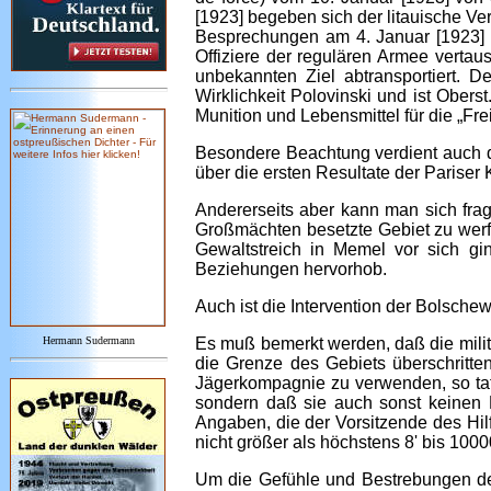
[1923] begeben sich der litauische Ver
Besprechungen am 4. Januar [1923] wi
Offiziere der regulären Armee vertau
unbekannten Ziel abtransportiert. 
Wirklichkeit Polovinski und ist Ober
Munition und Lebensmittel für die „Fr
Besondere Beachtung verdient auch da
über die ersten Resultate der Pariser
Andererseits aber kann man sich frag
Großmächten besetzte Gebiet zu werf
Gewaltstreich in Memel vor sich gin
Beziehungen hervorhob.
Auch ist die Intervention der Bolsch
Hermann Sudermann
Es muß bemerkt werden, daß die milit
die Grenze des Gebiets überschritten
Jägerkompagnie zu verwenden, so tat s
sondern daß sie auch sonst keinen 
Angaben, die der Vorsitzende des Hil
nicht größer als höchstens 8' bis 100
Um die Gefühle und Bestrebungen der