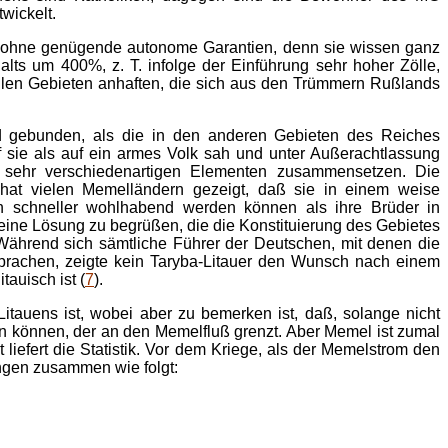
twickelt.
en ohne genügende autonome Garantien, denn sie wissen ganz
lts um 400%, z. T. infolge der Einführung sehr hoher Zölle,
allen Gebieten anhaften, die sich aus den Trümmern Rußlands
d gebunden, als die in den anderen Gebieten des Reiches
sie als auf ein armes Volk sah und unter Außerachtlassung
h sehr verschiedenartigen Elementen zusammensetzen. Die
hat vielen Memelländern gezeigt, daß sie in einem weise
ern schneller wohlhabend werden können als ihre Brüder in
ine Lösung zu begrüßen, die die Konstituierung des Gebietes
 Während sich sämtliche Führer der Deutschen, mit denen die
prachen, zeigte kein Taryba-Litauer den Wunsch nach einem
tauisch ist (
7
).
itauens ist, wobei aber zu bemerken ist, daß, solange nicht
n können, der an den Memelfluß grenzt. Aber Memel ist zumal
liefert die Statistik. Vor dem Kriege, als der Memelstrom den
ngen zusammen wie folgt: