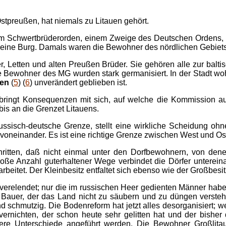
Ostpreußen, hat niemals zu Litauen gehört.
 vom Schwertbrüderorden, einem Zweige des Deutschen Ordens, 
 eine Burg. Damals waren die Bewohner des nördlichen Gebietste
er, Letten und alten Preußen Brüder. Sie gehören alle zur balt
 Bewohner des MG wurden stark germanisiert. In der Stadt woh
ren
(
5
) (
6
) unverändert geblieben ist.
e bringt Konsequenzen mit sich, auf welche die Kommission 
 bis an die Grenzet Litauens.
ussisch-deutsche Grenze, stellt eine wirkliche Scheidung oh
 voneinander. Es ist eine richtige Grenze zwischen West und O
chritten, daß nicht einmal unter den Dorfbewohnern, von dene
große Anzahl guterhaltener Wege verbindet die Dörfer untere
eitet. Der Kleinbesitz entfaltet sich ebenso wie der Großbesit
verelendet; nur die im russischen Heer gedienten Männer hab
Bauer, der das Land nicht zu säubern und zu düngen versteht, 
und schmutzig. Die Bodenreform hat jetzt alles desorganisiert; 
vernichten, der schon heute sehr gelitten hat und der bishe
dere Unterschiede angeführt werden. Die Bewohner Großlit