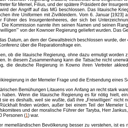
treter für Memel, Filius, und der spätere Präsident der Insurge
rd der Angriff auf das MG beschlossen. Das litauische Kriegs
schen ihre Uniformen mit Zivilkleidern. Vom 6. Januar [1923] 
Der Führer des Insurgentenheeres, der sich bei Unterzeichn
st. Die Kommission nannte ihm seinen Namen und seinen Rang, 
eiwilligen'" von der Kownoer Regierung geliefert wurden. Das G
s Datum, an dem der Gewaltstreich beschlossen wurde, der 4. 
 Konferenz über die Reparationsfrage ein.
en, ob die litauische Regierung, ohne dazu ermutigt worden zu
en. In diesem Zusammenhang kann die Tatsache nicht unerwähn
g, die deutsche Regierung in Kowno ihren Vertreter akkredit
ewikiregierung in der Memeler Frage und die Entsendung eines
ärischen Bemühungen Litauens von Anfang an recht stark waren
 haben. Wenn die litauische Regierung es für nötig hielt, ei
ie es deshalb, weil sie wußte, daß ihre „Freiwilligen" nicht n
Rückhalt finden würden, außer bei einem Teil der Memeler Li
fskomitees und der moralische Führer der Taryba, Herr Jankus
00 Personen (
1
) war.
 memelländischen Bevölkerung besser zu verstehen, ist es n