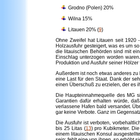
Grodno (Polen) 20%
Wilna 15%
Litauen 20% (
9
)
Ohne Zweifel hat Litauen seit 1920 
Holzausfuhr gesteigert, was es um so l
die litauischen Behörden sind mit 
Einschlag unterzogen worden waren.
Produktion und Ausfuhr seiner Hölzer
Außerdem ist noch etwas anderes zu b
eine Last für den Staat. Dank der seh
einen Überschuß zu erzielen, der es 
Die Haupteinnahmequelle des MG sin
Garantien dafür erhalten würde, da
verlassene Hafen bald versandet. Übri
gar keine Verbote. Ganz im Gegensatz 
Die Ausfuhr ist verboten, vorbehaltl
bis 25 Litas (
13
) pro Kubikmeter. Di
einem litauischen Konsul ausgestell
sein; fehlt eine von ihnen, so erhöht s