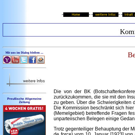
Komm
Mit uns im Dialog bleiben ...
Be
Die von der BK (Botschafterkonfer
zurückzukommen, die sie mit den Insu
Preußische Allgemeine
zu geben. Über die Schwierigkeiten 
Zeitung
Die Kommission beschränkt sich hier 
(Memelgebiet) betreffende Fragen fest
unparteiischen Belegen einige Gedank
Trotz gegenteiliger Behauptung der Mi
de force) vom 10. Januar [1923] von