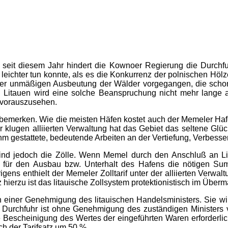
- seit diesem Jahr hindert die Kownoer Regierung die Durchf
eichter tun konnte, als es die Konkurrenz der polnischen Hölzer
einer unmäßigen Ausbeutung der Wälder vorgegangen, die sch
 Litauen wird eine solche Beanspruchung nicht mehr lange 
 vorauszusehen.
emerken. Wie die meisten Häfen kostet auch der Memeler Hafen,
r klugen alliierten Ver­waltung hat das Gebiet das seltene Glü
ihm gestattete, bedeutende Arbeiten an der Vertiefung, Verb
d jedoch die Zölle. Wenn Memel durch den Anschluß an Lita
ß für den Ausbau bzw. Unterhalt des Hafens die nötigen Summ
gens enthielt der Memeler Zolltarif unter der alliierten Verwal
hierzu ist das litauische Zollsystem protektionistisch im Überm
ich einer Genehmigung des litauischen Handelsministers. Sie w
e Durchfuhr ist ohne Genehmigung des zuständigen Ministers ve
te Bescheinigung des Wertes der eingeführten Waren erforderl
ich der Tarifsatz um 50 %.