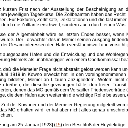
z kurzen Frist nach der Ausstellung der Bescheinigung an
dem jeweiligen Tageskurse. Die Zollbeamten haben das Recht, a
ssen. Für Fakturen, Zertifikate, Deklarationen und die fast im
r durch die Zolltarife erschwert, sondern auch durch einen Wust
eresse der Allgemeinheit wäre es letzten Endes besser, wenn
rde. Der Torwächter des in Memel seinen Ausgang findenden Ri
 der Gesamtinteressen den Hafen verständnisvoll und vorsichti
t ausgebauter Hafen und die Ent­wicklung und das Wohlergehe
erung Memels als unabhängiger, von einem Oberkommissar beauf­
 daß die Memeler Frage nicht abstrakt gelöst werden kann und
 Juni 1919 in Kowno erweckt hat, in den voreingenommenen A
htung bildeten, Memel an Litauen anzugliedern. Wofern nicht
 zu treiben, die dieselbe gezwungen hätte, den freien Transi
liierten, denen das MG gemäß dem Versailler Friedensverträge ü
ge, die dem Hafen auch weiterhin die wichtige Rolle belassen,
 Zeit der Kownoer und der Memeler Regierung mitgeteilt worden
 das MG erhalten wird; er hat aber nicht alles genau umschr
ichten.
ung am 25. Januar [1923] (
15
) den Beschluß der Heydekrüger 