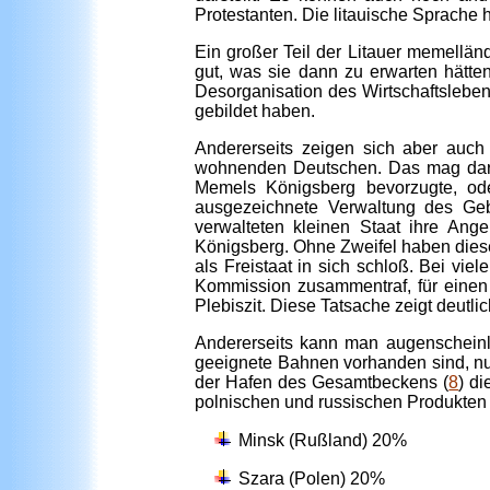
Protestanten. Die litauische Sprache h
Ein großer Teil der Litauer memellä
gut, was sie dann zu erwarten hätte
Desorganisation des Wirtschaftslebe
gebildet haben.
Andererseits zeigen sich aber auc
wohnenden Deutschen. Das mag darau
Memels Königsberg bevorzugte, ode
ausgezeichnete Verwaltung des Geb
verwalteten kleinen Staat ihre Ang
Königsberg. Ohne Zweifel haben diese
als Freistaat in sich schloß. Bei vi
Kommission zusammentraf, für einen
Plebiszit. Diese Tatsache zeigt deutlich
Andererseits kann man augenscheinli
geeignete Bahnen vorhanden sind, nu
der Hafen des Gesamtbeckens (
8
) d
polnischen und russischen Produkten 
Minsk (Rußland) 20%
Szara (Polen) 20%