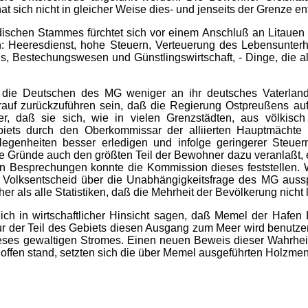
at sich nicht in gleicher Weise dies- und jenseits der Grenze en
ndischen Stammes fürchtet sich vor einem Anschluß an Litau
n: Heeresdienst, hohe Steuern, Verteuerung des Lebensunterha
ns, Bestechungswesen und Günstlingswirtschaft, - Dinge, die 
h die Deutschen des MG weniger an ihr deutsches Vaterlan
f zurückzuführen sein, daß die Regierung Ostpreußens auf 
r, daß sie sich, wie in vielen Grenzstädten, aus völkisc
iets durch den Oberkommissar der alliierten Hauptmächte 
elegenheiten besser erledigen und infolge geringerer Steu
 Gründe auch den größten Teil der Bewohner dazu veranlaßt, e
elen Besprechungen konnte die Kommission dieses feststellen.
 Volks­entscheid über die Unabhängigkeitsfrage des MG auss
er als alle Statistiken, daß die Mehrheit der Bevölke­rung nicht li
ch in wirtschaftlicher Hinsicht sagen, daß Memel der Hafen L
r der Teil des Gebiets diesen Ausgang zum Meer wird benutze
ieses gewaltigen Stromes. Einen neuen Beweis dieser Wahrheit 
offen stand, setzten sich die über Memel ausgeführten Holzme