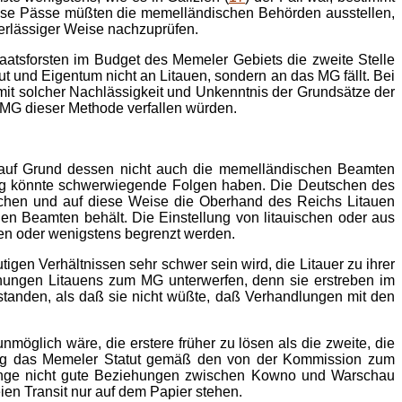
iese Pässe müßten die memelländischen Behörden ausstellen,
verlässiger Weise nachzuprüfen.
atsforsten im Budget des Memeler Gebiets die zweite Stelle
und Eigentum nicht an Litauen, sondern an das MG fällt. Bei
it solcher Nachlässigkeit und Unkenntnis der Grundsätze der
s MG dieser Methode verfallen würden.
auf Grund dessen nicht auch die memelländischen Beamten
ng könnte schwerwiegende Folgen haben. Die Deutschen des
rreichen und auf diese Weise die Oberhand des Reichs Litauen
en Beamten behält. Die Einstellung von litauischen oder aus
n oder wenigstens begrenzt werden.
gen Verhältnissen sehr schwer sein wird, die Litauer zu ihrer
ehungen Litauens zum MG unterwerfen, denn sie erstreben im
standen, als daß sie nicht wüßte, daß Verhandlungen mit den
möglich wäre, die erstere früher zu lösen als die zweite, die
rung das Memeler Statut gemäß den von der Kommission zum
nge nicht gute Beziehungen zwischen Kowno und Warschau
ien Transit nur auf dem Papier stehen.