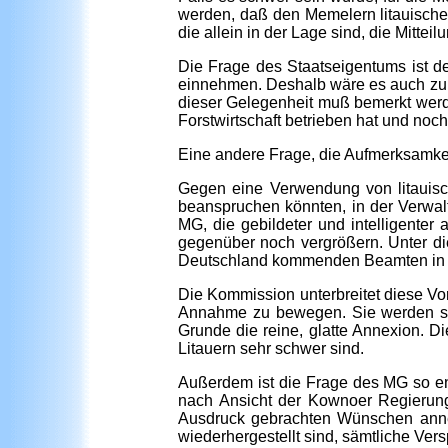
werden, daß den Memelern litauische
die allein in der Lage sind, die Mitt
Die Frage des Staatseigentums ist d
einnehmen. Deshalb wäre es auch zu 
dieser Gelegenheit muß bemerkt werd
Forstwirtschaft betrieben hat und no
Eine andere Frage, die Aufmerksamkeit
Gegen eine Verwendung von litauis
beanspruchen könnten, in der Verwa
MG, die gebildeter und intelligenter
gegenüber noch vergrößern. Unter di
Deutschland kommenden Beamten in m
Die Kommission unterbreitet diese Vor
Annahme zu bewegen. Sie werden sich
Grunde die reine, glatte Annexion. D
Litauern sehr schwer sind.
Außerdem ist die Frage des MG so eng
nach Ansicht der Kownoer Regierung
Ausdruck gebrachten Wünschen ann
wiederhergestellt sind, sämtliche Ver