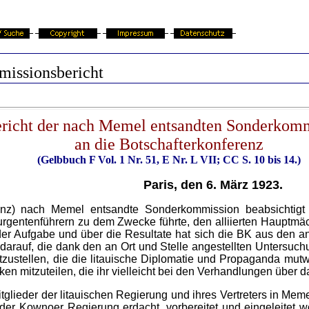
issionsbericht
richt der nach Memel entsandten Sonderkom
an die Botschafterkonferenz
(Gelbbuch F Vol. 1 Nr. 51, E Nr. L VII; CC S. 10 bis 14.)
Paris, den 6. März 1923.
enz) nach Memel entsandte Sonderkommission beabsichtigt 
rgentenführern zu dem Zwecke führte, den alliierten Hauptmäc
der Aufgabe und über die Resultate hat sich die BK aus den 
darauf, die dank den an Ort und Stelle angestellten Untersuch
zustellen, die die litauische Diplomatie und Propaganda mutwil
en mitzuteilen, die ihr vielleicht bei den Verhandlungen über 
tglieder der litauischen Regierung und ihres Vertreters in Mem
 der Kownoer Regierung erdacht, vorbereitet und eingeleitet 