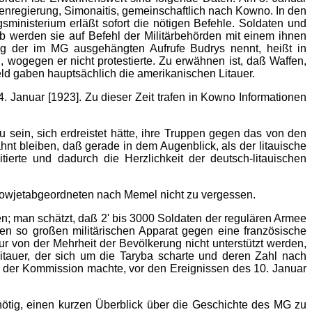
ntenregierung, Simonaitis, gemeinschaftlich nach Kowno. In den
ministerium erläßt sofort die nötigen Befehle. Soldaten und
ab werden sie auf Befehl der Militärbehörden mit einem ihnen
ung der im MG ausgehängten Aufrufe Budrys nennt, heißt in
wogegen er nicht protestierte. Zu erwähnen ist, daß Waffen,
eld gaben hauptsächlich die amerikanischen Litauer.
Januar [1923]. Zu dieser Zeit trafen in Kowno Informationen
 sein, sich erdreistet hätte, ihre Truppen gegen das von den
t bleiben, daß gerade in dem Augenblick, als der litauische
ierte und dadurch die Herzlichkeit der deutsch-litauischen
 Sowjetabgeordneten nach Memel nicht zu vergessen.
; man schätzt, daß 2' bis 3000 Soldaten der regulären Armee
nen so großen militärischen Apparat gegen eine französische
ur von der Mehrheit der Bevölkerung nicht unterstützt werden,
tauer, der sich um die Taryba scharte und deren Zahl nach
, der Kommission machte, vor den Ereignissen des 10. Januar
ötig, einen kurzen Überblick über die Geschichte des MG zu