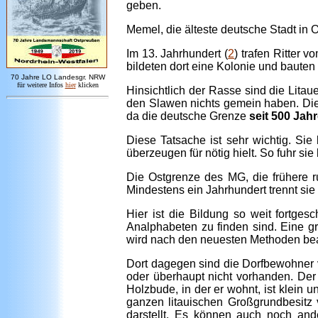
geben.
Memel, die älteste deutsche Stadt in 
Im 13. Jahrhundert (
2
) trafen Ritter
bildeten dort eine Kolonie und bauten
7
0 Jahre LO
Landesgr
.
NRW
für weitere Infos
hie
r
klicken
Hinsichtlich der Rasse sind die Litau
den Slawen nichts gemein haben. Die
da die deutsche Grenze
seit 500 Jah
Diese Tatsache ist sehr wichtig. Si
überzeugen für nötig hielt. So fuhr sie
Die Ostgrenze des MG, die frühere r
Mindestens ein Jahrhundert trennt sie
Hier ist die Bildung so weit fortges
Analphabeten zu finden sind. Eine 
wird nach den neuesten Methoden bearb
Dort dagegen sind die Dorfbewohner 
oder überhaupt nicht vorhanden. Der 
Holzbude, in der er wohnt, ist klein 
ganzen litauischen Großgrundbesitz 
darstellt. Es können auch noch an