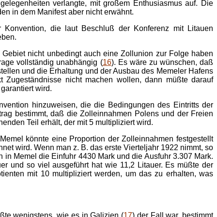
Angelegenheiten verlangte, mit großem Enthusiasmus auf. Die
den in dem Manifest aber nicht erwähnt.
Konvention, die laut Beschluß der Konferenz mit Litauen
eben.
n Gebiet nicht unbedingt auch eine Zollunion zur Folge haben
rage vollständig unabhängig (
16
). Es wäre zu wünschen, daß
rstellen und die Erhaltung und der Ausbau des Memeler Hafens
t Zugeständnisse nicht machen wollen, dann müßte darauf
arantiert wird.
ntion hinzuweisen, die die Bedingungen des Ein­tritts der
rtrag bestimmt, daß die Zolleinnahmen Polens und der Freien
en Teil erhält, der mit 5 multipliziert wird.
r Memel könnte eine Proportion der Zolleinnahmen festgestellt
net wird. Wenn man z. B. das erste Vierteljahr 1922 nimmt, so
en in Memel die Einfuhr 4430 Mark und die Ausfuhr 3.307 Mark.
uer und so viel ausgeführt hat wie 11,2 Litauer. Es müßte der
enten mit 10 multipliziert werden, um das zu erhalten, was
ßte wenigstens, wie es in Galizien (
17
) der Fall war, bestimmt