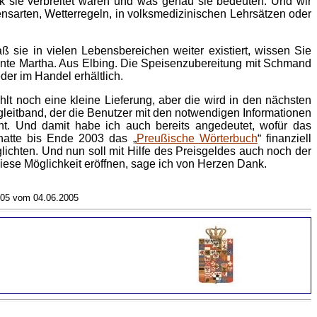
rk sie verbreitet waren und was genau sie bedeuten. Und wir
sarten, Wetterregeln, in volksmedizinischen Lehrsätzen oder
 sie in vielen Lebensbereichen weiter existiert, wissen Sie
ante Martha. Aus Elbing. Die Speisenzubereitung mit Schmand
der im Handel erhältlich.
lt noch eine kleine Lieferung, aber die wird in den nächsten
gleitband, der die Benutzer mit den notwendigen Informationen
ht. Und damit habe ich auch bereits angedeutet, wofür das
hatte bis Ende 2003 das „
Preußische Wörterbuch
“ finanziell
ichten. Und nun soll mit Hilfe des Preisgeldes auch noch der
iese Möglichkeit eröffnen, sage ich von Herzen Dank.
/05 vom 04.06.2005