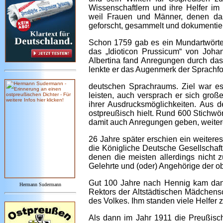
Wissenschaftlern und ihre Helfer im 
weil Frauen und Männer, denen das 
geforscht, gesammelt und dokumentie
Schon 1759 gab es ein Mundartwörte
das „Idioticon Prussicum“ von Joha
Albertina fand Anregungen durch das
lenkte er das Augenmerk der Sprachfo
deutschen Sprachraums. Ziel war es
leisten, auch versprach er sich groß
ihrer Ausdrucksmöglichkeiten. Aus d
ostpreußisch hielt. Rund 600 Stichwö
damit auch Anregungen geben, weite
26 Jahre später erschien ein weitere
die Königliche Deutsche Gesellschaf
denen die meisten allerdings nicht
Gelehrte und (oder) Angehörige der o
Gut 100 Jahre nach Hennig kam dan
Hermann Sudermann
Rektors der Altstädtischen Mädchens
des Volkes. Ihm standen viele Helfer 
Als dann im Jahr 1911 die Preußisc