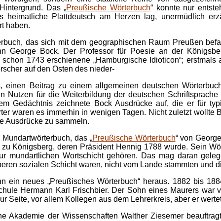
Hintergrund. Das „
Preußische Wörterbuch
“ konnte nur entste
heimatliche Plattdeutsch am Herzen lag, unermüdlich erzä
rt haben.
rbuch, das sich mit dem geographischen Raum Preußen befa
nn George Bock. Der Professor für Poesie an der Königsbe
 schon 1743 erschienene „Hamburgische Idioticon“; erstmals 
rscher auf den Osten des nieder-
, einen Beitrag zu einem allgemeinen deutschen Wörterbuc
en Nutzen für die Weiterbildung der deutschen Schriftsprache
em Gedächtnis zeichnete Bock Ausdrücke auf, die er für typ
rter waren es immerhin in wenigen Tagen. Nicht zuletzt wollte 
re Ausdrücke zu sammeln.
s Mundartwörterbuch, das „
Preußische Wörterbuch
“ von Georg
t zu Königsberg, deren Präsident Hennig 1788 wurde. Sein Wö
 zur mundartlichen Wortschicht gehören. Das mag daran gele
beren sozialen Schicht waren, nicht vom Lande stammten und 
n ein neues „Preußisches Wörterbuch“ heraus. 1882 bis 18
chule Hermann Karl Frischbier. Der Sohn eines Maurers war ve
zur Seite, vor allem Kollegen aus dem Lehrerkreis, aber er wert
he Akademie der Wissenschaften Walther Ziesemer beauftragte