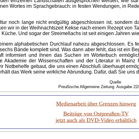
in den einzelnen Landschaften ausgesprochen werden, wie sta
nen Wortes im Sprachgebrauch: in festen Wendungen, in Reden
ur noch lange nicht endgültig abgeschlossen ist, sondern daß
cken wir in der Weihnachtszeit Kekse nach einem Rezept von T
n Küche. Und sogar der Streimellachs ist seit einigen Jahren wie
 seinem alphabetischen Durchlauf nahezu abgeschlossen. Es feh
echs Bände komplett sind. Was dann aber fehlt, das ist ein Be
ft informiert und ihnen das Suchen im Wörterbuch ermöglic
ie Akademie der Wissenschaften und der Literatur in Mainz 
r Notbehelfe gebaut, die uns einen Abschluß überhaupt ermögl
rhält das Werk seine wirkliche Abrundung. Dafür, daß Sie uns d
Quelle:
Preußische Allgemeine Zeitung Ausgabe 22
Medienarbeit über Grenzen hinweg
Beiträge von Ostpreußen-TV
jetzt auch als DVD-Video erhältlich