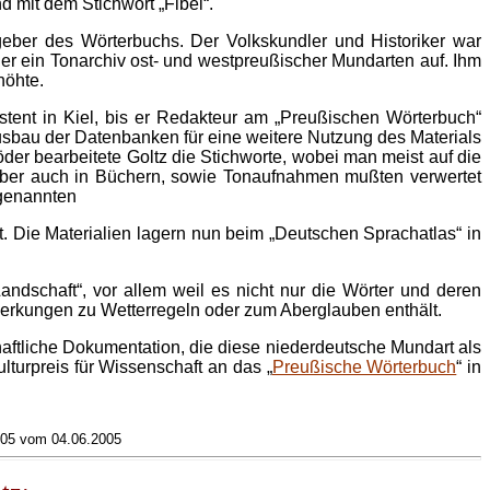
d mit dem Stichwort „Fibel“.
eber des Wörterbuchs. Der Volkskundler und Historiker war
 er ein Tonarchiv ost- und westpreußischer Mundarten auf. Ihm
höhte.
tent in Kiel, bis er Redakteur am „Preußischen Wörterbuch“
Ausbau der Datenbanken für eine weitere Nutzung des Materials
r bearbeitete Goltz die Stichworte, wobei man meist auf die
aber auch in Büchern, sowie Tonaufnahmen mußten verwertet
ngenannten
t. Die Materialien lagern nun beim „Deutschen Sprachatlas“ in
Landschaft“, vor allem weil es nicht nur die Wörter und deren
nmerkungen zu Wetterregeln oder zum Aberglauben enthält.
haftliche Dokumentation, die diese niederdeutsche Mundart als
lturpreis für Wissenschaft an das „
Preußische Wörterbuch
“ in
/05 vom 04.06.2005