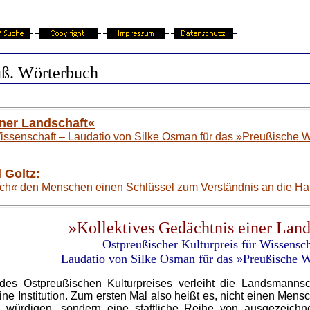
uß. Wörterbuch
iner Landschaft«
 Wissenschaft – Laudatio von Silke Osman für das »Preußische 
 Goltz:
ch« den Menschen einen Schlüssel zum Verständnis an die H
»Kollektives
Gedächtnis
einer Land
Ostpreußischer Kulturpreis für Wissensch
Laudatio von Silke Osman für das »Preußische 
es Ostpreußischen Kulturpreises verleiht die Landsmannsc
e Institution. Zum ersten Mal also heißt es, nicht einen Mens
 würdigen, sondern eine stattliche Reihe von ausgezeichn