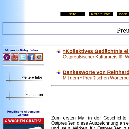
Pre
»Kollektives Gedächtnis e
Mit uns im Dialog bleiben ...
Ostpreußischer Kulturpreis für
Dankesworte von Reinhard
Mit dem »Preußischen Wörterbu
Preußische Allgemeine
Zeitung
Zum ersten Mal in der Geschichte d
Ostpreußen diese Auszeichnung an ein
und sein Wirken für Ostpreußen zu