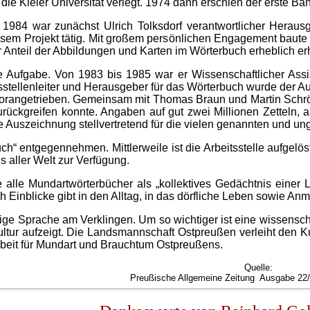
ie Kieler Universität verlegt. 1974 dann erschien der erste Ban
84 war zunächst Ulrich Tolksdorf verantwortlicher Herausg
iesem Projekt tätig. Mit großem persönlichen Engagement baute
r Anteil der Abbildungen und Karten im Wörterbuch erheblich er
Aufgabe. Von 1983 bis 1985 war er Wissenschaftlicher Assis
tsstellenleiter und Herausgeber für das Wörterbuch wurde der 
orangetrieben. Gemeinsam mit Thomas Braun und Martin Schröde
ückgreifen konnte. Angaben auf gut zwei Millionen Zetteln, 
e Auszeichnung stellvertretend für die vielen genannten und u
h“ entgegennehmen. Mittlerweile ist die Arbeitsstelle aufgelös
 aller Welt zur Verfügung.
ie alle Mundartwörterbücher als „kollektives Gedächtnis einer 
 Einblicke gibt in den Alltag, in das dörfliche Leben sowie A
dige Sprache am Verklingen. Um so wichtiger ist eine wissensc
ltur aufzeigt. Die Landsmannschaft Ostpreußen verleiht den Ku
beit für Mundart und Brauchtum Ostpreußens.
Quelle:
Preußische Allgemeine Zeitung Ausgabe 22