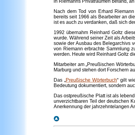
in Riemanns Privaträumen befand, an d
Nach dem Tod von Erhard Riemann 19
bereits seit 1966 als Bearbeiter an d
ist es auch zu verdanken, daß sich de
1992 übernahm Reinhard Goltz diese 
wurde. Während seiner Zeit als Arbei
sowie der Ausbau des Belegarchivs v
von Riemann erbrachte Sammlung zur
werden. Heute wird Reinhard Goltz di
Mitarbeiter am „Preußischen Wörterbuc
Marburg und stehen dort Forschern aus
Das „
Preußische Wörterbuch
“ gilt w
Bedeutung dokumentiert, sondern auch
Das ostpreußische Platt ist als leben
unverzichtbaren Teil der deutschen Ku
Anerkennung der jahrzehntelangen Ar