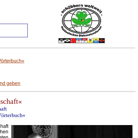
Wörterbuch«
and geben
schaft«
aft
Wörterbuch«
haft
chen
eten