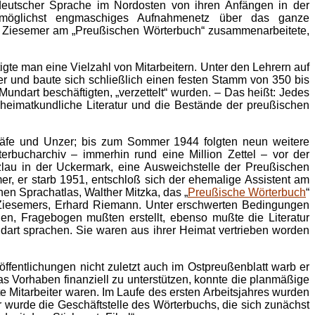
deutscher Sprache im Nordosten von ihren Anfängen in der
 möglichst engmaschiges Aufnahmenetz über das ganze
t Ziesemer am „Preußischen Wörterbuch“ zusammenarbeitete,
gte man eine Vielzahl von Mitarbeitern. Unter den Lehrern auf
r und baute sich schließlich einen festen Stamm von 350 bis
Mundart beschäftigten, „verzettelt“ wurden. – Das heißt: Jedes
 heimatkundliche Literatur und die Bestände der preußischen
räfe und Unzer; bis zum Sommer 1944 folgten neun weitere
rbucharchiv – immerhin rund eine Million Zettel – vor der
zlau in der Uckermark, eine Ausweichstelle der Preußischen
er, er starb 1951, entschloß sich der ehemalige Assistent am
n Sprachatlas, Walther Mitzka, das „
Preußische Wörterbuch
“
r Ziesemers, Erhard Riemann. Unter erschwerten Bedingungen
n, Fragebogen mußten erstellt, ebenso mußte die Literatur
dart sprachen. Sie waren aus ihrer Heimat vertrieben worden
ffentlichungen nicht zuletzt auch im Ostpreußenblatt warb er
das Vorhaben finanziell zu unterstützen, konnte die planmäßige
e Mitarbeiter waren. Im Laufe des ersten Arbeitsjahres wurden
r wurde die Geschäftstelle des Wörterbuchs, die sich zunächst