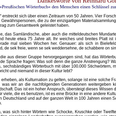
Dankesworte
von Reinhard Gol
»Preußischen Wörterbuch« den Menschen einen Schlüssel zu
erstreckt sich über einen Zeitraum von 50 Jahren. Vier Forsch
l die Gewährspersonen, die zu der einzigartigen Materialsammlun
itrag zum Gesamtwerk geleistet haben.
che, das Samländische, aber auch die mitteldeutschen Mundar
nd heute etwa 75 Jahre alt. Ihr weiches und breites Platt ist
rade mal sieben Wochen her. Genauer: als sich in Bielefeld 
, de sek freie, wenn se sek weddersehne, de schabbere on sing
die aus dieser Gruppe hervorgegangen sind, hat das Wörterbuc
ende Sprache fragen: Was soll denn die ganze Anstrengung? Wa
, sechsbändiges Wörterbuch mit über 100.000 Stichwörtern, mi
cht und niemand in dieser Kultur lebt?
rheben, als Kulturnation zu gelten, solange ist eine solche F
te, was wir an die nachfolgenden Generationen weitergeben
chaft. Das ist ein hoher Anspruch, übersteigt dieses Wissen do
ür viele, die es benutzen, ist es eine Brücke in eine andere Ku
n Deutschland und auf der ganzen Welt in 100 Jahren einen Sc
.
n, was sich hinter Wörtern wie Schocke, Kruschke oder Twelft