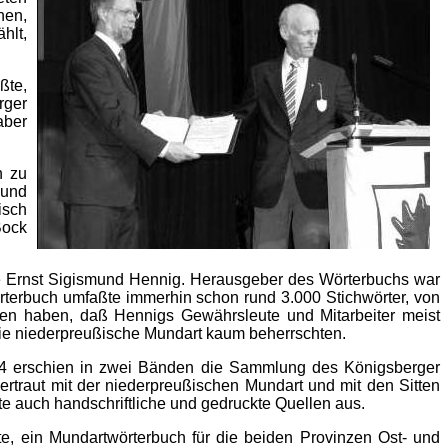
hen,
hlt,
ßte,
rger
aber
h zu
 und
isch
Bock
e Ernst Sigismund Hennig. Herausgeber des Wörterbuchs war
rterbuch umfaßte immerhin schon rund 3.000 Stichwörter, von
gen haben, daß Hennigs Gewährsleute und Mitarbeiter meist
die niederpreußische Mundart kaum beherrschten.
84 erschien in zwei Bänden die Sammlung des Königsberger
rtraut mit der niederpreußischen Mundart und mit den Sitten
ete auch handschriftliche und gedruckte Quellen aus.
, ein Mundartwörterbuch für die beiden Provinzen Ost- und