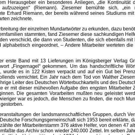
m Herausgeber ein besonderes Anliegen, „die Kontinuität 
 aufzuzeigen“ (Riemann). Ziesemer bemühte sich, „ein
onte Erhard Riemann, der bereits während seines Studiums mi
rten zeichnete.
breitung der einzelnen Mundartwörter zu erkunden, dazu benöti
ernfamilien stammten, fand Ziesemer diese sachkundigen Helfe
en verschickt, die dann von Studenten, die sich ebenfalls mit 
 alphabetisch eingeordnet. – Andere Mitarbeiter werteten die
r erste Band mit 13 Lieferungen im Königsberger Verlag G
wort „Fingernagel“ gekommen. Um das handschriftliche Wörte
n, wurde es in 122 Kisten verpackt und auf ein Gut bei Pren
ollends vernichtet. Ein Jahr nach dem Tod von Walther Ziesem
ige Leiter des Deutschen Wörterbuchkartells und des Deutsche
te er mit dieser mühevollen Aufgabe den engsten Mitarbeite
nnen. Die gesamten Vorarbeiten mußten neu geleistet werde
wieriger war es jedoch, die Menschen zu finden, die noch Mun
n gestorben.
Veranstaltungen der landsmannschaftlichen Gruppen, durch Verö
ie Deutsche Forschungsgemeinschaft sich 1953 bereit erklärte, 
hlte der Mitarbeiterstamm 376 aktive Helfer, von denen 47 alt
umfaßte das Archiv schon wieder 240.000 Zettel. Im selben Jah