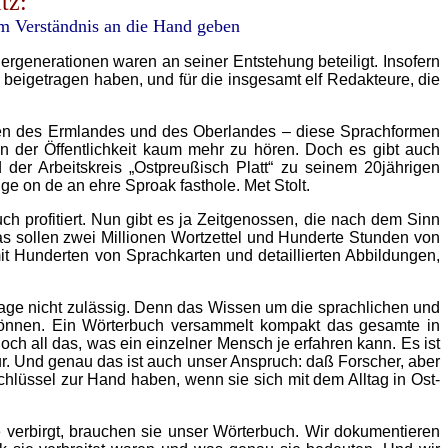
tz:
m Verständnis an die Hand geben
ergenerationen waren an seiner Entstehung beteiligt. Insofern
g beigetragen haben, und für die insgesamt elf Redakteure, die
ten des Ermlandes und des Oberlandes – diese Sprachformen
 in der Öffentlichkeit kaum mehr zu hören. Doch es gibt auch
der Arbeitskreis „Ostpreußisch Platt“ zu seinem 20jährigen
e on de an ehre Sproak fasthole. Met Stolt.
h profitiert. Nun gibt es ja Zeitgenossen, die nach dem Sinn
s sollen zwei Millionen Wortzettel und Hunderte Stunden von
t Hunderten von Sprachkarten und detaillierten Abbildungen,
rage nicht zulässig. Denn das Wissen um die sprachlichen und
 können. Ein Wörterbuch versammelt kompakt das gesamte in
ch all das, was ein einzelner Mensch je erfahren kann. Es ist
ltur. Und genau das ist auch unser Anspruch: daß Forscher, aber
hlüssel zur Hand haben, wenn sie sich mit dem Alltag in Ost-
e verbirgt, brauchen sie unser Wörterbuch. Wir dokumentieren