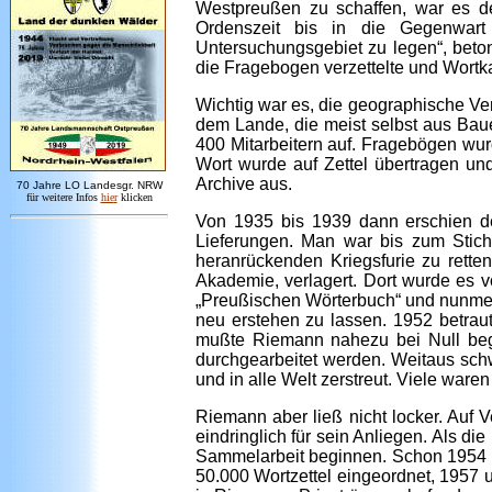
Westpreußen zu schaffen, war es de
Ordenszeit bis in die Gegenwart
Untersuchungsgebiet zu legen“, bet
die Fragebogen verzettelte und Wortka
Wichtig war es, die geographische Ver
dem Lande, die meist selbst aus Bau
400 Mitarbeitern auf. Fragebögen wurd
Wort wurde auf Zettel übertragen und
Archive aus.
7
0 Jahre LO
Landesgr
.
NRW
für weitere Infos
hie
r
klicken
Von 1935 bis 1939 dann erschien de
Lieferungen. Man war bis zum Stich
heranrückenden Kriegsfurie zu rette
Akademie, verlagert. Dort wurde es v
„Preußischen Wörterbuch“ und nunmehr
neu erstehen zu lassen. 1952 betrau
mußte Riemann nahezu bei Null begi
durchgearbeitet werden. Weitaus sch
und in alle Welt zerstreut. Viele ware
Riemann aber ließ nicht locker. Auf 
eindringlich für sein Anliegen. Als d
Sammelarbeit beginnen. Schon 1954 zä
50.000 Wortzettel eingeordnet, 1957 