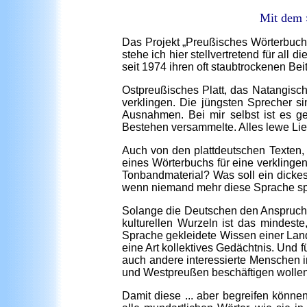
Mit dem 
Das Projekt „Preußisches Wörterbuch“ 
stehe ich hier stellvertretend für al
seit 1974 ihren oft staubtrockenen Be
Ostpreußisches Platt, das Natangis
verklingen. Die jüngsten Sprecher si
Ausnahmen. Bei mir selbst ist es ge
Bestehen versammelte. Alles lewe Lied
Auch von den plattdeutschen Texten, 
eines Wörterbuchs für eine verkling
Tonbandmaterial? Was soll ein dickes
wenn niemand mehr diese Sprache spri
Solange die Deutschen den Anspruch e
kulturellen Wurzeln ist das mindes
Sprache gekleidete Wissen einer Lands
eine Art kollektives Gedächtnis. Und f
auch andere interessierte Menschen i
und Westpreußen beschäftigen wollen
Damit diese ... aber begreifen könne