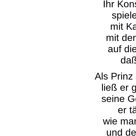
Ihr Kon
spiel
mit K
mit de
auf di
daß
Als Prin
ließ er
seine G
er t
wie man
und de