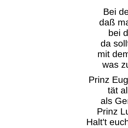
Bei de
daß man
bei 
da soll
mit de
was zu
Prinz Eug
tät a
als Ge
Prinz L
Halt't euc