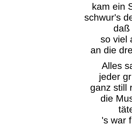
kam ein 
schwur's de
daß 
so viel
an die dr
Alles s
jeder g
ganz still
die Mus
tät
's war 