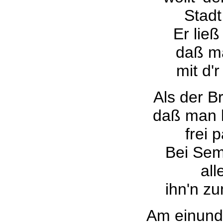
Stadt
Er lie
daß ma
mit d'
Als der B
daß man 
frei 
Bei Sem
all
ihn'n z
Am einund