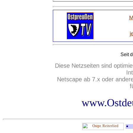
M
j
Seit
d
Diese Netzseiten sind optimie
In
Netscape ab 7.x oder ander
f
www.Ostdeu