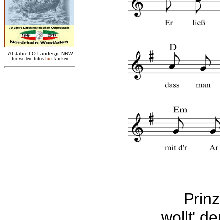
7
0 Jahre LO
Landesgr
.
NRW
für weitere Infos
hie
r
klicken
Prinz
wollt' d