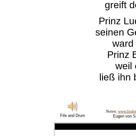
greift 
Prinz Lu
seinen G
ward 
Prinz 
weil 
ließ ihn
Noten:
www.lieder
Fife and Drum
Eugen von 