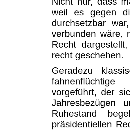
Nicht nur, dass m
weil es gegen d
durchsetzbar war
verbunden wäre, n
Recht dargestellt
recht geschehen.
Geradezu klassi
fahnenflüchtig
vorgeführt, der s
Jahresbezügen u
Ruhestand bege
präsidentiellen R