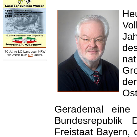
He
Vol
Jah
de
7
0 Jahre LO
Landesgr
.
NRW
für weitere Infos
hie
r
klicken
na
Gr
de
Os
Gerademal eine
Bundesrepublik 
Freistaat Bayern, 