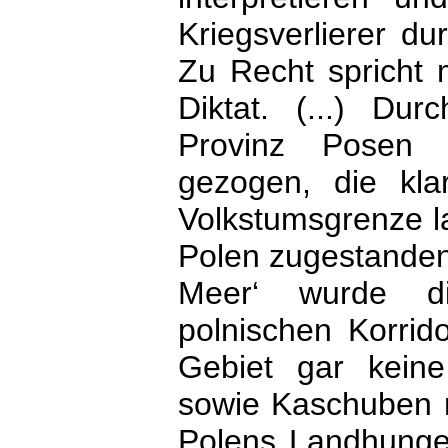
Kriegsverlierer du
Zu Recht spricht 
Diktat. (...) Dur
Provinz Posen 
gezogen, die klar
Volkstumsgrenze l
Polen zugestanden
Meer‘ wurde d
polnischen Korrido
Gebiet gar kein
sowie Kaschuben m
Polens Landhunger 