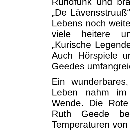
Rundfunk und brac
„De Lävensstruuß“
Lebens noch weiter
viele heitere u
„Kurische Legende
Auch Hörspiele u
Geedes umfangrei
Ein wunderbares,
Leben nahm im 
Wende. Die Rote
Ruth Geede beg
Temperaturen von 