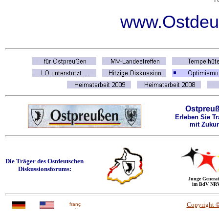
www.Ostdeut
Ostpreu
Erleben Sie Tr
mit Zukun
Die Träger des Ostdeutschen
Diskussionsforums:
Junge Generat
im BdV NR
Copyright 