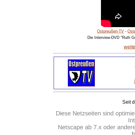
Ostpreußen-TV
-
Ost
Die Interview-DVD "Ruth Ge
weite
Seit
d
Diese Netzseiten sind optimie
In
Netscape ab 7.x oder ander
f