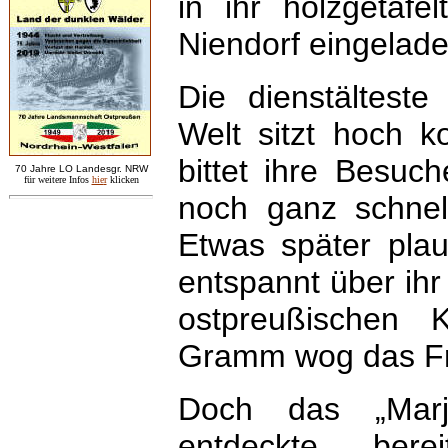
in ihr holzgetäfe
Niendorf eingelad
Die dienstälteste
Welt sitzt hoch k
bittet ihre Besuc
7
0 Jahre LO
Landesgr
.
NRW
für weitere Infos
hie
r
klicken
noch ganz schnell
Etwas später pla
entspannt über ih
ostpreußischen
Gramm wog das Frü
Doch das „Marje
entdeckte ber