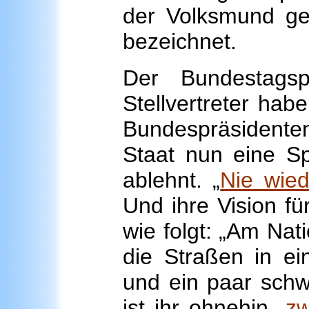
der Volksmund gem
bezeichnet.
Der Bundestags
Stellvertreter ha
Bundespräsidente
Staat nun eine Spi
ablehnt. „
Nie wied
Und ihre Vision fü
wie folgt: „Am Nat
die Straßen in e
und ein paar schw
ist ihr ohnehin „
zw