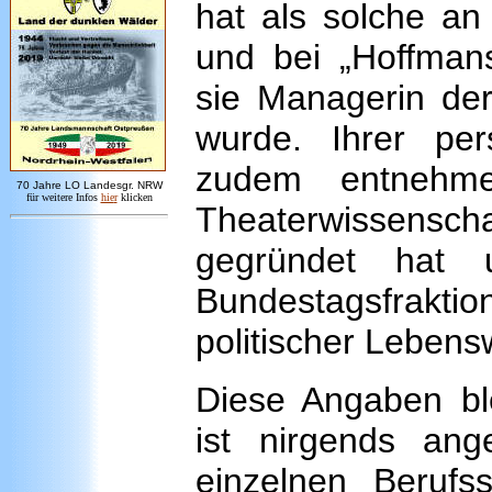
hat als solche a
und bei „Hoffmans
sie Managerin de
wurde. Ihrer per
zudem entnehm
7
0 Jahre LO
Landesgr
.
NRW
für weitere Infos
hie
r
klicken
Theaterwissenscha
gegründet hat 
Bundestagsfrakti
politischer Lebens
Diese Angaben ble
ist nirgends an
einzelnen Berufss