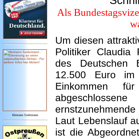
Schri
Als Bundestagsvizep
wa
Um diesen attrakti
Politiker Claudia
des Deutschen 
12.500 Euro im 
Einkommen fü
abgeschloss
ernstzunehmende
Hermann Sudermann
Laut Lebenslauf au
ist die Abgeordne