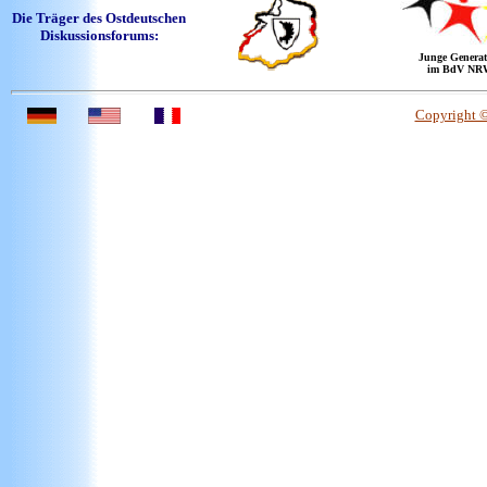
Die Träger des Ostdeutschen
Diskussionsforums:
Junge Generat
im BdV NR
Copyright 