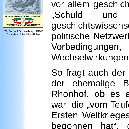
vor allem geschic
„Schuld und 
geschichtswissensc
7
0 Jahre LO
Landesgr
.
NRW
politische Netzwe
für weitere Infos
hie
r
klicken
Vorbedingun
Wechselwirkungen 
So fragt auch der
der ehemalige B
Rhonhof, ob es al
war, die „vom Teuf
Ersten Weltkriege
begonnen hat“, 