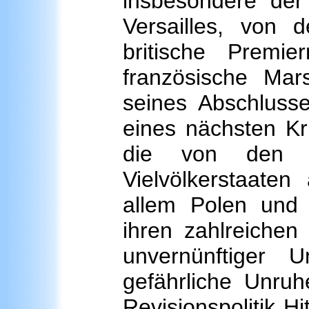
insbesondere der 
Versailles, von 
britische Premi
französische Mar
seines Abschlusse
eines nächsten K
die von den F
Vielvölkerstaate
allem Polen und 
ihren zahlreichen
unvernünftiger 
gefährliche Unruh
Revisionspolitik Hi