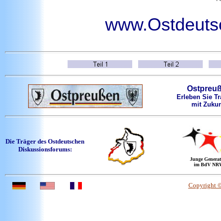
www.Ostdeutsc
Ostpreu
Erleben Sie Tr
mit Zukun
Die Träger des Ostdeutschen
Diskussionsforums:
Junge Generat
im BdV NR
Copyright 