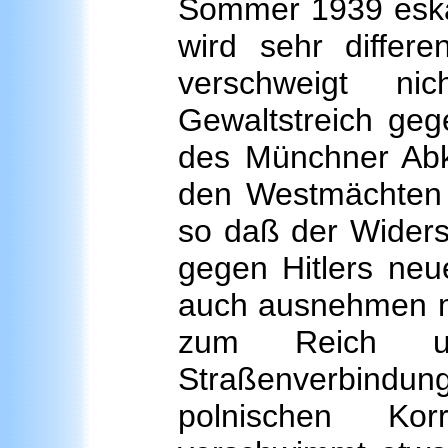
Sommer 1939 eskal
wird sehr differe
verschweigt ni
Gewaltstreich ge
des Münchner Ab
den Westmächten be
so daß der Widers
gegen Hitlers neu
auch ausnehmen mo
zum Reich un
Straßenverbind
polnischen Kor