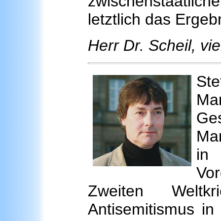
zwischenstaatliche
letztlich das Ergeb
Herr Dr. Scheil, v
St
Ma
Ge
Man
in
Vo
Zweiten Weltk
Antisemitismus in 