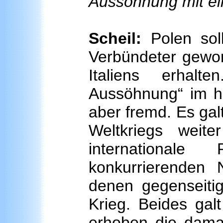
Aussöhnung mit ei
Scheil:
Polen soll
Verbündeter gewo
Italiens erhalt
Aussöhnung“ im he
aber fremd. Es gal
Weltkriegs weite
international
konkurrierenden N
denen gegenseiti
Krieg. Beides gal
erhoben die dama