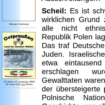
Scheil:
Es ist sch
wirklichen Grund
Hermann Sudermann
alle nicht ethn
Republik Polen lage
Das traf Deutsche
Juden. Israelisch
etwa eintausen
erschlagen wur
Gewalttaten waren
7
0 Jahre LO
Landesgr
.
NRW
für weitere Infos
hie
r
klicken
der übersteigerte 
Polnische Natio