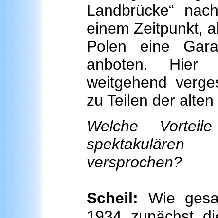
Landbrücke“ nac
einem Zeitpunkt, a
Polen eine Garan
anboten. Hier 
weitgehend verg
zu Teilen der alten 
Welche Vortei
spektakulären
versprochen?
Scheil:
Wie gesa
1934 zunächst die