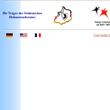
Die Träger des Ostdeutschen
Diskussionsforums:
Junge Generat
im BdV NR
Copyright 