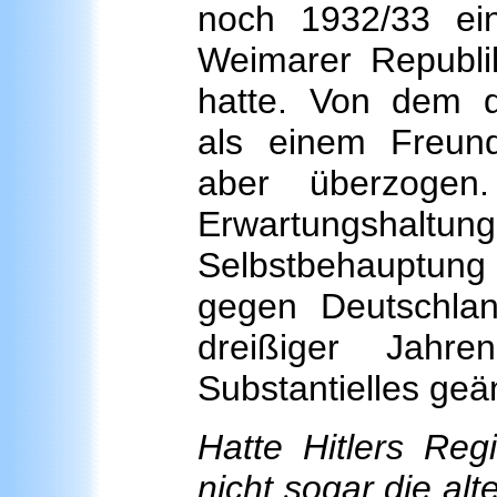
noch 1932/33 ein
Weimarer Republi
hatte. Von dem de
als einem Freund
aber überzogen
Erwartungshalt
Selbstbehauptung 
gegen Deutschla
dreißiger Jahr
Substantielles geä
Hatte Hitlers Reg
nicht sogar die alt