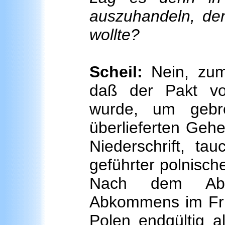
auszuhandeln, den 
wollte?
Scheil:
Nein, zum
daß der Pakt vo
wurde, um gebr
überlieferten Geh
Niederschrift, tau
geführter polnische
Nach dem Absc
Abkommens im Frü
Polen endgültig 