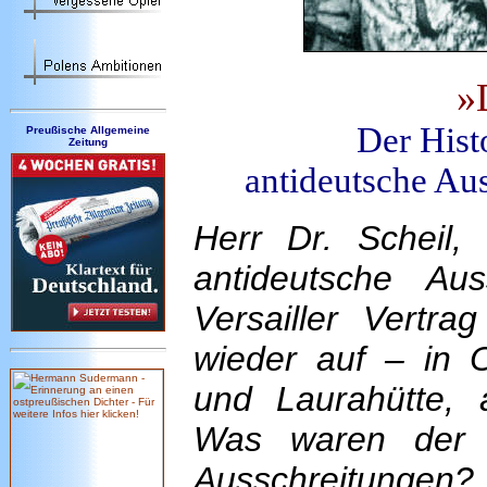
»
Der Hist
Preußische Allgemeine
Zeitung
antideutsche Au
Herr Dr. Scheil
antideutsche A
Versailler Vertr
wieder auf – in O
und Laurahütte,
Was waren der 
Ausschreitungen?