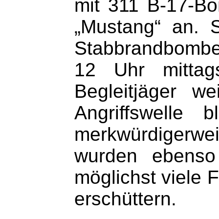
mit 311 B-17-Bo
„Mustang“ an. 
Stabbrandbomben
12 Uhr mittag
Begleitjäger w
Angriffswelle 
merkwürdigerwei
wurden ebenso 
möglichst viele 
erschüttern.