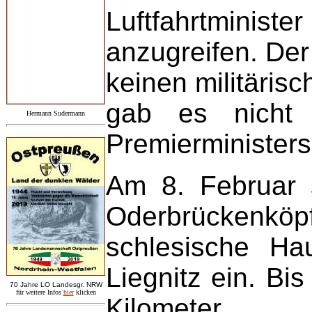
Luftfahrtministe
anzugreifen. Der
keinen militäris
gab es nicht 
Hermann Sudermann
Premierministers
Am 8. Februar s
Oderbrückenkö
schlesische Ha
Liegnitz ein. B
7
0 Jahre LO
Landesgr
.
NRW
für weitere Infos
hie
r
klicken
Kilometer.