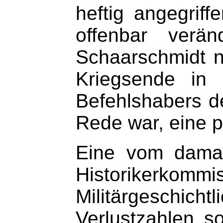
heftig angegriff
offenbar verä
Schaarschmidt n
Kriegsende in 
Befehlshabers d
Rede war, eine 
Eine vom damal
Historikerkommi
Militärgeschich
Verlustzahlen so