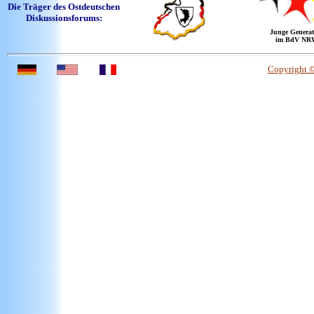
Die Träger des Ostdeutschen
Diskussionsforums:
Junge Generat
im BdV NR
Copyright 