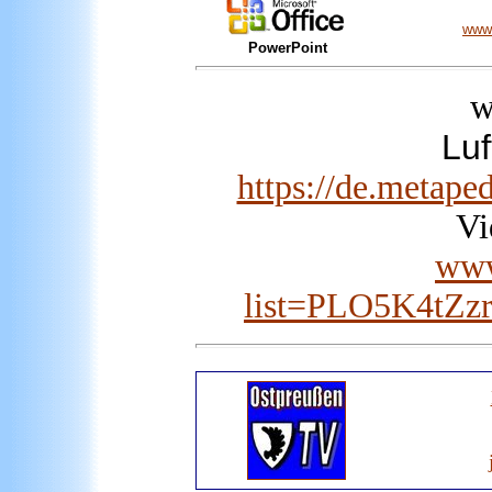
www.
PowerPoint
w
Luf
https://de.metape
Vi
www
list=PLO5K4t