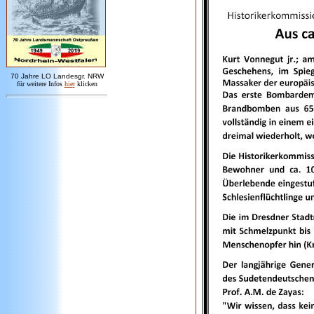
7
0 Jahre LO
Landesgr
.
NRW
für weitere Infos
hie
r
klicken