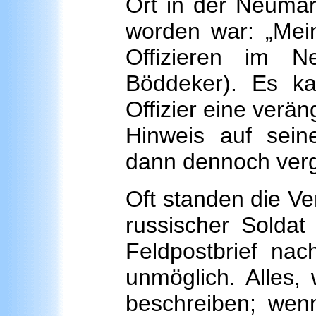
Ort in der Neumar
worden war: „Mei
Offizieren im N
Böddeker). Es ka
Offizier eine verä
Hinweis auf seine
dann dennoch verg
Oft standen die Ver
russischer Soldat
Feldpostbrief nac
unmöglich. Alles, 
beschreiben; wen