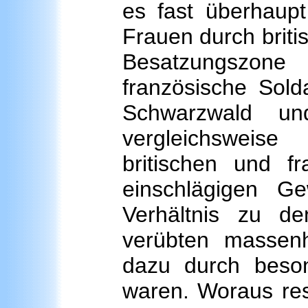
es fast überhaupt
Frauen durch briti
Besatzungszon
französische Sold
Schwarzwald un
vergleichsweis
britischen und f
einschlägigen Ge
Verhältnis zu d
verübten massenh
dazu durch beso
waren. Woraus resu