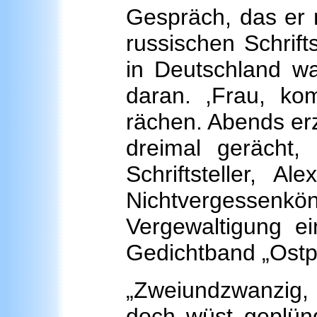
Gespräch, das er 
russischen Schrifts
in Deutschland war
daran. ,Frau, ko
rächen. Abends erz
dreimal gerächt,
Schriftsteller, A
Nichtvergessenk
Vergewaltigung e
Gedichtband „Ostp
„Zweiundzwanzig,
doch wüst geplün