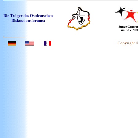
Die Träger des Ostdeutschen
Diskussionsforums:
Junge Generat
im BdV NR
Copyright 