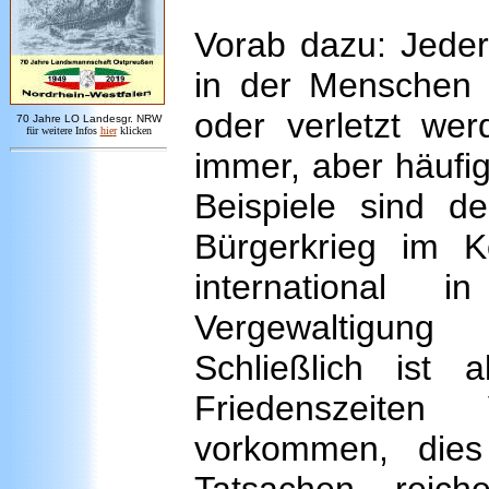
Vorab dazu: Jeder 
in der Menschen –
oder verletzt wer
7
0 Jahre LO
Landesgr
.
NRW
für weitere Infos
hie
r
klicken
immer, aber häufi
Beispiele sind 
Bürgerkrieg im 
international 
Vergewaltigung
Schließlich ist
Friedenszeiten
vorkommen, dies