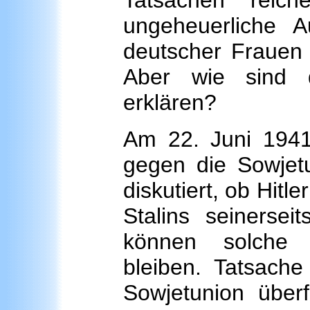
Tatsachen reic
ungeheuerliche 
deutscher Frauen
Aber wie sind 
erklären?
Am 22. Juni 1941 
gegen die Sowjetu
diskutiert, ob Hitl
Stalins seinerse
können solche Ü
bleiben. Tatsache
Sowjet­union über