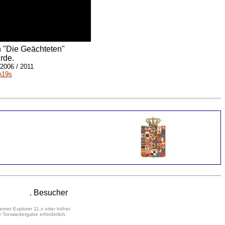
h "Die Geächteten"
rde.
 2006 / 2011
h19s
. Besucher
ernet Explorer 11.x oder höher.
 Tonwiedergabe erforderlich.