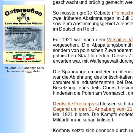
geschwächt und brüchig gemacht werd
So mussten große Gebiete (
Polnische
zwei früheren Abstimmungen im Juli 
sowie im Abstimmungsgebiet Allenstei
im Deutschen Reich.
Für 1921 war nach dem
Versailler V
vorgesehen. Die Abspaltungsbemüh
sondern von polnischen Zuwanderern i
polnischen Staat forderten. Dieses Zi
erwarten war, mit Waffengewalt durch
7
0 Jahre LO
Landesgr
.
NRW
Die Spannungen mündeten in offenem 
für weitere Infos
hie
r
klicken
war die Ablehnung des britisch-italien
darunter alle Industriezentren, bei D
Besetzung jenes Teils Oberschlesien
hinderten die Polen am Vormarsch, die
Deutsche Freikorps
schlossen sich d
Gegend um den St. Annaberg vom 21. b
Mai 1921 bildete. Die Kämpfe endete
Militärführung scharf kritisiert.
Korfanty setzte sich dennoch durch 