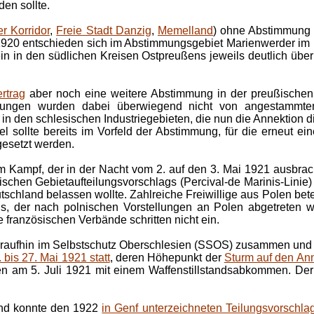
en sollte.
r Korridor
,
Freie Stadt Danzig
,
Memelland
) ohne Abstimmung 
1920 entschieden sich im Abstimmungsgebiet Marienwerder im 
n in den südlichen Kreisen Ostpreußens jeweils deutlich über
ertrag
aber noch eine weitere Abstimmung in der preußischen
ungen wurden dabei überwiegend nicht von angestammten
n den schlesischen Industriegebieten, die nun die Annektion d
el sollte bereits im Vorfeld der Abstimmung, für die erneut e
gesetzt werden.
Kampf, der in der Nacht vom 2. auf den 3. Mai 1921 ausbrach
ischen Gebietaufteilungsvorschlags (Percival-de Marinis-Linie) 
eutschland belassen wollte. Zahlreiche Freiwillige aus Polen be
s, der nach polnischen Vorstellungen an Polen abgetreten we
 französischen Verbände schritten nicht ein.
araufhin im Selbstschutz Oberschlesien (SSOS) zusammen un
is 27. Mai 1921 statt
, deren Höhepunkt der
Sturm auf den An
n am 5. Juli 1921 mit einem Waffenstillstandsabkommen. Der 
und konnte den 1922
in Genf unterzeichneten Teilungsvorschla