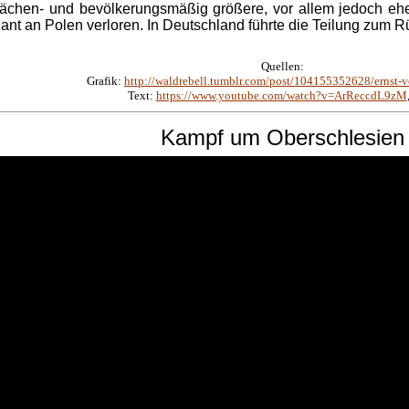
lächen- und bevölkerungsmäßig größere, vor allem jedoch eher
ant an Polen verloren. In Deutschland führte die Teilung zum Rü
Quellen:
Grafik:
http://waldrebell.tumblr.com/post/104155352628/ernst-v
Text:
https://www.youtube.com/watch?v=ArReccdL9zM
Kampf
um
Oberschlesien