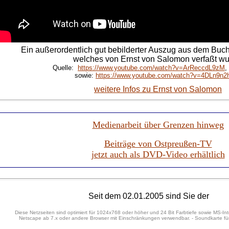
Ein außerordentlich gut bebilderter Auszug aus dem Buc
welches von Ernst von Salomon verfaßt wu
Quelle:
https://www.youtube.com/watch?v=ArReccdL9zM
,
sowie:
https://www.youtube.com/watch?v=4DLn9n2
weitere Infos zu Ernst von Salomon
Medienarbeit über Grenzen hinweg
Beiträge von Ostpreußen-TV
jetzt auch als DVD-Video erhältlich
Seit dem 02.01.2005 sind Sie der
Diese Netzseiten sind optimiert für 1024x768 oder höher und 24 Bit Farbtiefe sowie MS-Int
Netscape ab 7.x oder andere Browser mit Einschränkungen verwendbar. - Soundkarte für