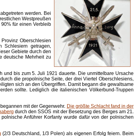
abgetreten werden. Bei
restlichen Westpreußen
 90% für einen Verbleib
 Provinz Oberschlesien
 Schlesiern getragen,
ieser Gebiete durch den
ine deutsche Mehrheit zu
 und bis zum 5. Juli 1921 dauerte. Die unmittelbare Ursache
durch die propolnische Seite, der drei Viertel Oberschlesiens,
teiligten sich an den Übergriffen. Damit begann die gewaltsame
rden sollte. Lediglich die italienischen Völkerbund-Truppen
d begannen mit der Gegenwehr.
Die größte Schlacht fand in der
naberg
durch den SSOS mit der Besetzung des Berges am 21.
polnische Anführer Korfanty wurde dafür von der polnischen
g
(2/3 Deutschland, 1/3 Polen) als eigenen Erfolg feiern. Beim