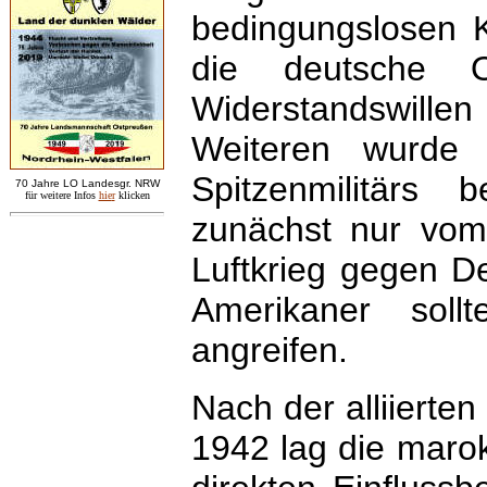
bedingungslosen K
die deutsche O
Widerstandswill
Weiteren wurde 
Spitzenmilitärs 
7
0 Jahre LO
Landesgr
.
NRW
für weitere Infos
hie
r
klicken
zunächst nur vom
Luftkrieg gegen De
Amerikaner soll
angreifen.
Nach der alliierte
1942 lag die maro