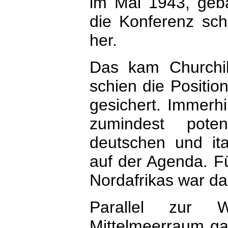
im Mai 1943, geba
die Konferenz sch
her.
Das kam Churchil
schien die Positi
gesichert. Immerh
zumindest poten
deutschen und it
auf der Agenda. F
Nordafrikas war da
Parallel zur W
Mittelmeerraum ga