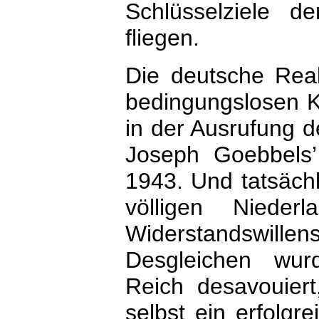
Schlüsselziele d
fliegen.
Die deutsche Reak
bedingungslosen K
in der Ausrufung 
Joseph Goebbels’
1943. Und tatsäch
völligen Nieder
Widerstandswillen
Desgleichen wur
Reich desavouier
selbst ein erfolgr