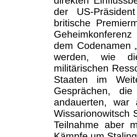
direkten Einfluss
der US-Präsiden
britische Premierm
Geheimkonferenz a
dem Codenamen „Sy
werden, wie d
militärischen Res
Staaten im Weit
Gesprächen, di
andauerten, war 
Wissarionowitsch S
Teilnahme aber m
Kämpfe um Staling