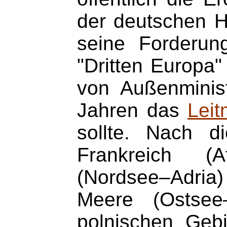
der deutschen Ha
seine Forderun
"Dritten Europa"
von Außenminist
Jahren das
Leit
sollte. Nach d
Frankreich (A
(Nordsee–Adria) 
Meere (Ostsee
polnischen Gebi