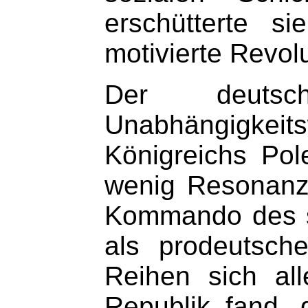
erschütterte si
motivierte Revol
Der deutsc
Unabhängigkei
Königreichs Po
wenig Resonanz.
Kommando des sp
als prodeutsch
Reihen sich all
Republik fand, 