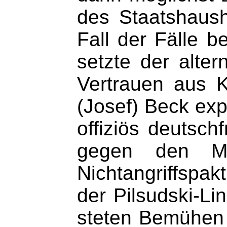
des Staatshaush
Fall der Fälle b
setzte der alte
Vertrauen aus K
(Josef) Beck exp
offiziös deutsch
gegen den Meh
Nichtangriffspak
der Pilsudski-Li
steten Bemühen 