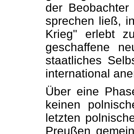
der Beobachter
sprechen ließ, i
Krieg" erlebt z
geschaffene ne
staatliches Selb
international an
Über eine Phas
keinen polnisc
letzten polnisch
Preußen gemeins