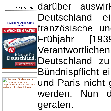
darüber auswi
Deutschland e
Preußische Allgemeine
französische u
Zeitung
Frühjahr [19
Verantwortliche
Deutschland zu
Bündnispflicht e
und Paris nicht
werden. Nun d
geraten.