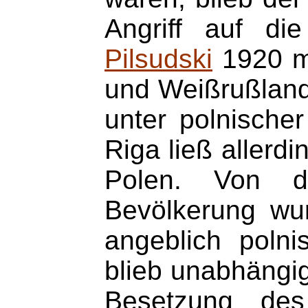
Angriff auf di
Pilsudski
1920 mi
und Weißrußland 
unter polnische
Riga ließ allerd
Polen. Von de
Bevölkerung wurd
angeblich polni
blieb unabhängig
Besetzung des