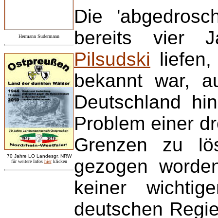
Die 'abgedrosc
bereits vier J
Hermann Sudermann
Pilsudski
liefen,
bekannt war, au
Deutschland hin
Problem einer d
Grenzen zu lö
7
0 Jahre LO
Landesgr
.
NRW
gezogen worden
für weitere Infos
hie
r
klicken
keiner wichtig
deutschen Regie