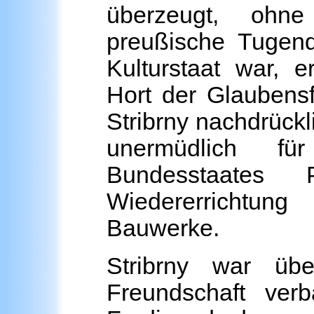
überzeugt, ohne
preußische Tugen
Kulturstaat war, e
Hort der Glaubensf
Stribrny nachdrückl
unermüdlich fü
Bundesstaate
Wiedererrichtun
Bauwerke.
Stribrny war übe
Freundschaft ver