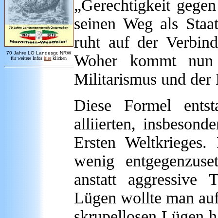
„Gerechtigkeit gegen
seinen Weg als Staat
ruht auf der Verbin
7
0 Jahre LO
Landesgr
.
NRW
Woher kommt nun 
für weitere Infos
hie
r
klicken
Militarismus und der
Diese Formel entst
alliierten, insbesond
Ersten Weltkrieges.
wenig entgegenzuse
anstatt aggressive
Lügen wollte man auf 
skrupellosen Lügen h