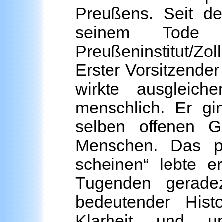
Preußens. Seit d
seinem Tode
Preußeninstitut/Zo
Erster Vorsitzender
wirkte ausgleich
menschlich. Er g
selben offenen G
Menschen. Das p
scheinen“ lebte e
Tugenden geradez
bedeutender Hist
Klarheit und une