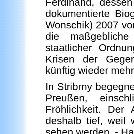
Ferdinand, dessen
dokumentierte Bio
Wonschik) 2007 vor
die maßgebliche 
staatlicher Ordnu
Krisen der Gegenw
künftig wieder meh
In Stribrny begegn
Preußen, einschli
Fröhlichkeit. De
deshalb tief, weil
sehen werden. - Ha