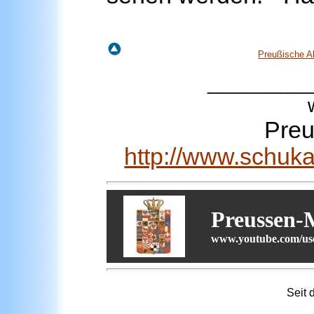
Preußische A
__________
Pre
http://www.schuk
Preussen-
www.youtube.com/us
Seit
d