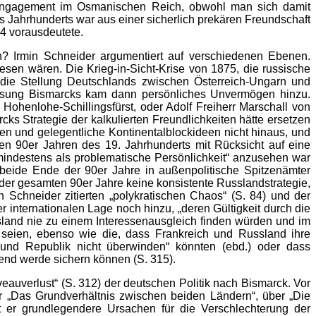
Engagement im Osmanischen Reich, obwohl man sich damit
 Jahrhunderts war aus einer sicherlich prekären Freundschaft
14 vorausdeutete.
? Irmin Schneider argumentiert auf verschiedenen Ebenen.
esen wären. Die Krieg-in-Sicht-Krise von 1875, die russische
 die Stellung Deutschlands zwischen Österreich-Ungarn und
assung Bismarcks kam dann persönliches Unvermögen hinzu.
ohenlohe-Schillingsfürst, oder Adolf Freiherr Marschall von
cks Strategie der kalkulierten Freundlichkeiten hätte ersetzen
en und gelegentliche Kontinentalblockideen nicht hinaus, und
en 90er Jahren des 19. Jahrhunderts mit Rücksicht auf eine
„mindestens als problematische Persönlichkeit“ anzusehen war
 beide Ende der 90er Jahre in außenpolitische Spitzenämter
 der gesamten 90er Jahre keine konsistente Russlandstrategie,
 Schneider zitierten „polykratischen Chaos“ (S. 84) und der
 internationalen Lage noch hinzu, „deren Gültigkeit durch die
ssland nie zu einem Interessenausgleich finden würden und im
 seien, ebenso wie die, dass Frankreich und Russland ihre
und Republik nicht überwinden“ könnten (ebd.) oder dass
end werde sichern können (S. 315).
veauverlust“ (S. 312) der deutschen Politik nach Bismarck. Vor
r „Das Grundverhältnis zwischen beiden Ländern“, über „Die
 er grundlegendere Ursachen für die Verschlechterung der