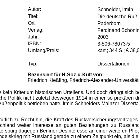
Autor:
Schneider, Irmin
Titel:
Die deutsche Rußl
Ort:
Paderborn
Verlag:
Ferdinand Schönin
Jahr:
2003
ISBN:
3-506-78073-5
Umfang/Preis:
kart.; 344 S.; € 38,
Typ:
Dissertationen
Rezensiert für H-Soz-u-Kult von:
Friedrich Kießling, Friedrich-Alexander-Universit
se kein Kriterium historischen Urteilens. Und doch drängt sich
che Politik nicht zuletzt deswegen 1914 in einer so prekären d
Außenpolitik betrieben hatte. Irmin Schneiders Mainzer Dissert
türlich zu Recht hin, die Kraft des Rückversicherungsvertrage
chland weiter Interesse an guten Beziehungen zu Russland
etersburg dagegen Berliner Desinteresse an einer weiteren Pfle
ndelskrieg mit Russland gerade zu einem Zeitpunkt ein, als di