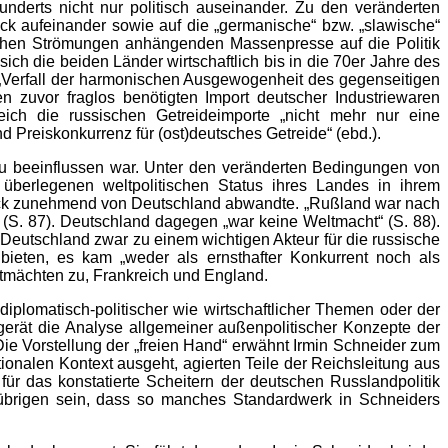
underts nicht nur politisch auseinander. Zu den veränderten
ck aufeinander sowie auf die „germanische“ bzw. „slawische“
lchen Strömungen anhängenden Massenpresse auf die Politik
h die beiden Länder wirtschaftlich bis in die 70er Jahre des
 „Verfall der harmonischen Ausgewogenheit des gegenseitigen
en zuvor fraglos benötigten Import deutscher Industriewaren
ich die russischen Getreideimporte „nicht mehr nur eine
d Preiskonkurrenz für (ost)deutsches Getreide“ (ebd.).
 zu beeinflussen war. Unter den veränderten Bedingungen von
berlegenen weltpolitischen Status ihres Landes in ihrem
marck zunehmend von Deutschland abwandte. „Rußland war nach
(S. 87). Deutschland dagegen „war keine Weltmacht“ (S. 88).
Deutschland zwar zu einem wichtigen Akteur für die russische
 bieten, es kam „weder als ernsthafter Konkurrent noch als
eltmächten zu, Frankreich und England.
iplomatisch-politischer wie wirtschaftlicher Themen oder der
gerät die Analyse allgemeiner außenpolitischer Konzepte der
ie Vorstellung der „freien Hand“ erwähnt Irmin Schneider zum
nalen Kontext ausgeht, agierten Teile der Reichsleitung aus
ür das konstatierte Scheitern der deutschen Russlandpolitik
brigen sein, dass so manches Standardwerk in Schneiders