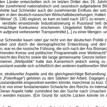
en Länder entwickelten sich im letzten Drittel des 19. Jahrh
r zunehmend nationalistisch und rassistisch aufgeladene Bli
ehörte laut Schneider auch der zunehmende Einfluss der so
 in den deutsch-russischen Wirtschaftsbeziehungen. Hatten sic
e Weise“ (S. 136) ergänzt, so kam es bald nach 1871 zu einem
verstärkt einsetzende Industrialisierung in Russland ließ d
mächtige Konkurrenz erscheinen. Umgekehrt füllten im Re
ufgrund verbesserter Transportmittel [...] zu einer Mengen- un
aut Schneider kaum oder gar nicht von der deutschen Politik
ndert und durch die demographische Entwicklung und den ü
rn, war es die russische Führung, die sich nach der Ära Bis
hrenden Kreise und politischer Programmatik eine Weltmacht“ 
 Gewicht des Reichs sowie die lange gemeinsame Grenze ließen 
emeiner „Weltpolitik“ hatte das Kaiserreich jedoch wenig zu
. Russland wandte sich schließlich den anderen traditionellen W
, struktureller Aspekte und die gleichgewichtige Behandlung d
er „Polenfrage“) gehören zu den Stärken der Arbeit. Dagegen 
usslandpolitik eingeordnet werden könnte, manchmal zu kurz. D
er von einer fundamentalen Schwäche des Reichs im internatio
Dieser Aspekt hätte zumindest bei der Suche nach Ursachen f
 werden müssen. (Ein Grund für solche Lücken könnte im ü