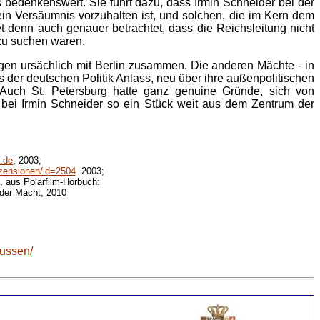
 bedenkenswert. Sie führt dazu, dass Irmin Schneider bei der
ein Versäumnis vorzuhalten ist, und solchen, die im Kern dem
t denn auch genauer betrachtet, dass die Reichsleitung nicht
 zu suchen waren.
ngen ursächlich mit Berlin zusammen. Die anderen Mächte - in
ts der deutschen Politik Anlass, neu über ihre außenpolitischen
 Auch St. Petersburg hatte ganz genuine Gründe, sich von
bei Irmin Schneider so ein Stück weit aus dem Zentrum der
.de
; 2003;
rezensionen/id=2504
. 2003;
, aus Polarfilm-Hörbuch:
der Macht, 2010
eussen/