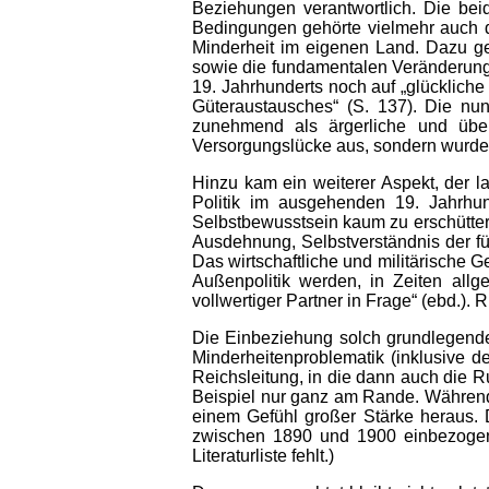
Beziehungen verantwortlich. Die beid
Bedingungen gehörte vielmehr auch de
Minderheit im eigenen Land. Dazu g
sowie die fundamentalen Veränderungen
19. Jahrhunderts noch auf „glücklich
Güteraustausches“ (S. 137). Die nun 
zunehmend als ärgerliche und über
Versorgungslücke aus, sondern wurden a
Hinzu kam ein weiterer Aspekt, der l
Politik im ausgehenden 19. Jahrhu
Selbstbewusstsein kaum zu erschütte
Ausdehnung, Selbstverständnis der fü
Das wirtschaftliche und militärische
Außenpolitik werden, in Zeiten allg
vollwertiger Partner in Frage“ (ebd.)
Die Einbeziehung solch grundlegender
Minderheitenproblematik (inklusive d
Reichsleitung, in die dann auch die R
Beispiel nur ganz am Rande. Während 
einem Gefühl großer Stärke heraus. 
zwischen 1890 und 1900 einbezogen
Literaturliste fehlt.)