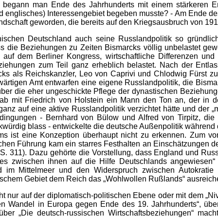
m begann man Ende des Jahrhunderts mit einem stärkeren 
d englisches) Interessengebiet begeben musste? - Am Ende des
indschaft geworden, die bereits auf den Kriegsausbruch von 19
schen Deutschland auch seine Russlandpolitik so gründlich
ass die Beziehungen zu Zeiten Bismarcks völlig unbelastet gew
auf dem Berliner Kongress, wirtschaftliche Differenzen und
ziehungen zum Teil ganz erheblich belastet. Nach der Entl
s als Reichskanzler, Leo von Caprivi und Chlodwig Fürst zu H
wärtigen Amt entwarfen eine eigene Russlandpolitik, die Bismar
 über die eher ungeschickte Pflege der dynastischen Beziehung
b mit Friedrich von Holstein ein Mann den Ton an, der in d
nz auf eine aktive Russlandpolitik verzichtet hätte und der 
edingungen - Bernhard von Bülow und Alfred von Tirpitz, die
kwürdig blass - entwickelte die deutsche Außenpolitik während
ms ist eine Konzeption überhaupt nicht zu erkennen. Zum von
chen Führung kam ein starres Festhalten an Einschätzungen der
“ (S. 311). Dazu gehörte die Vorstellung, dass England und Ru
ktes zwischen ihnen auf die Hilfe Deutschlands angewiesen“
d im Mittelmeer und den Widerspruch zwischen Autokratie 
tischem Gebiet dem Reich das „Wohlwollen Rußlands“ ausreich
ht nur auf der diplomatisch-politischen Ebene oder mit dem „Ni
chen Wandel in Europa gegen Ende des 19. Jahrhunderts“, übe
ber „Die deutsch-russischen Wirtschaftsbeziehungen“ macht