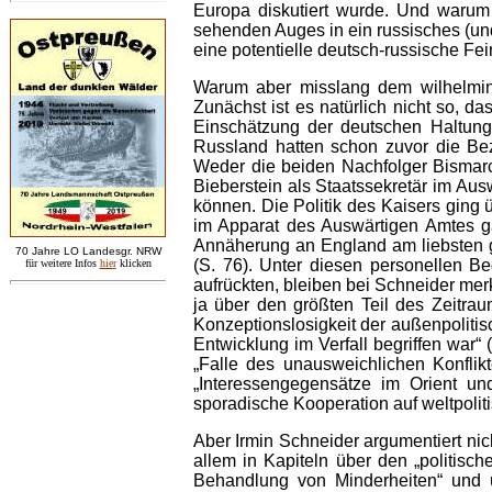
Europa diskutiert wurde. Und waru
sehenden Auges in ein russisches (un
eine potentielle deutsch-russische Fe
Warum aber misslang dem wilhelmini
Zunächst ist es natürlich nicht so, d
Einschätzung der deutschen Haltung 
Russland hatten schon zuvor die Be
Weder die beiden Nachfolger Bismarck
Bieberstein als Staatssekretär im Aus
können. Die Politik des Kaisers ging
im Apparat des Auswärtigen Amtes ga
Annäherung an England am liebsten ga
7
0 Jahre LO
Landesgr
.
NRW
(S. 76). Unter diesen personellen B
für weitere Infos
hie
r
klicken
aufrückten, bleiben bei Schneider mer
ja über den größten Teil des Zeitrau
Konzeptionslosigkeit der außenpolitis
Entwicklung im Verfall begriffen war
„Falle des unausweichlichen Konfli
„Interessengegensätze im Orient un
sporadische Kooperation auf weltpoli
Aber Irmin Schneider argumentiert nic
allem in Kapiteln über den „politis
Behandlung von Minderheiten“ und ü