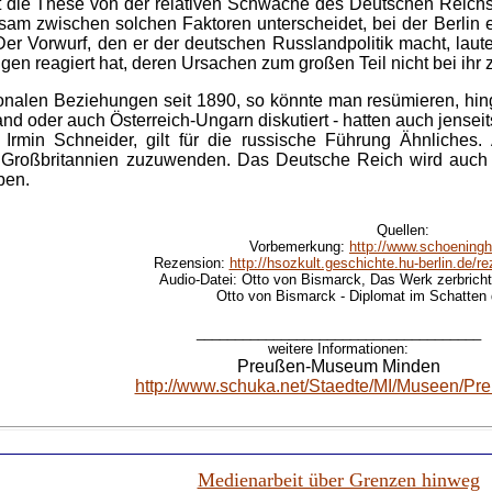
zt die These von der relativen Schwäche des Deutschen Reichs
sam zwischen solchen Faktoren unterscheidet, bei der Berlin 
er Vorwurf, den er der deutschen Russlandpolitik macht, laute
en reagiert hat, deren Ursachen zum großen Teil nicht bei ihr
tionalen Beziehungen seit 1890, so könnte man resümieren, hi
gland oder auch Österreich-Ungarn diskutiert - hatten auch jensei
rmin Schneider, gilt für die russische Führung Ähnliches.
 Großbritannien zuzuwenden. Das Deutsche Reich wird auch 
ben.
Quellen:
Vorbemerkung:
http://www.schoeningh
Rezension:
http://hsozkult.geschichte.hu-berlin.de/
Audio-Datei: Otto von Bismarck, Das Werk zerbricht
Otto von Bismarck - Diplomat im Schatten 
_____________________________________
weitere Informationen:
Preußen-Museum Minden
http://www.schuka.net/Staedte/MI/Museen/Pr
Medienarbeit über Grenzen hinweg