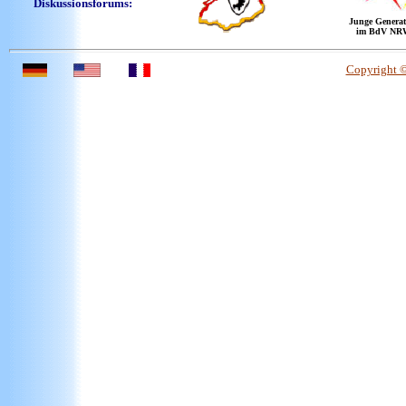
Diskussionsforums:
Junge Generat
im BdV NR
Copyright 