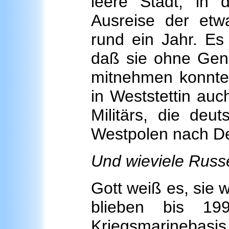
leere Stadt, in
Ausreise der et
rund ein Jahr. Es
daß sie ohne Gen
mitnehmen konnten
in Weststettin au
Militärs, die deu
Westpolen nach D
Und wieviele Russ
Gott weiß es, sie 
blieben bis 19
Kriegsmarinebasis