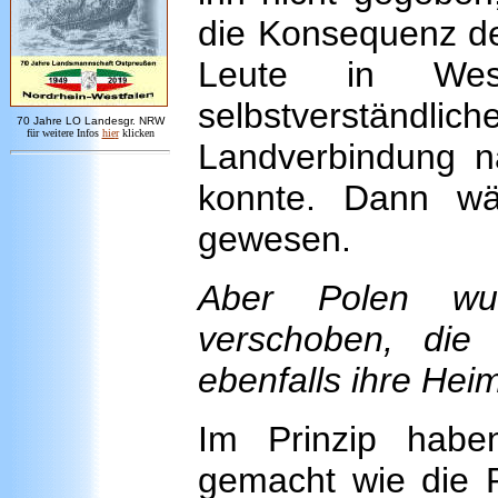
die Konsequenz der
Leute in We
selbstverständ
7
0 Jahre LO
Landesgr
.
NRW
für weitere Infos
hie
r
klicken
Landverbindung n
konnte. Dann wä
gewesen.
Aber Polen w
verschoben, di
ebenfalls ihre Hei
Im Prinzip habe
gemacht wie die 