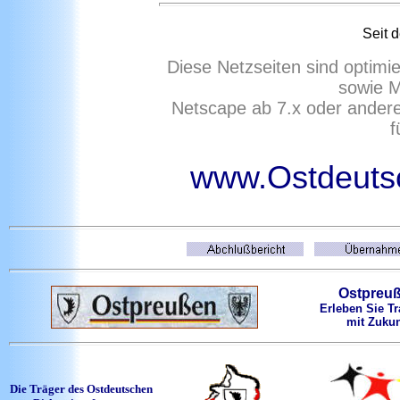
Seit 
Diese Netzseiten sind optimi
sowie M
Netscape ab 7.x oder ander
f
www.Ostdeutsc
Ostpreu
Erleben Sie Tr
mit Zukun
Die Träger des Ostdeutschen