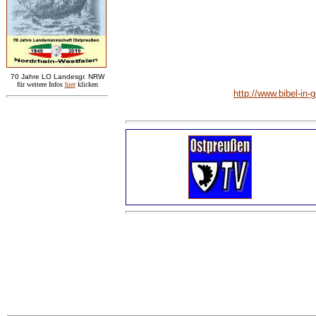
7
0 Jahre LO
Landesgr
.
NRW
für weitere Infos
hie
r
klicken
http://www.bibel-