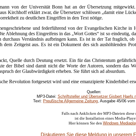
nn von der Universität Bonn hat an der Übersetzung mitgewirkt. „
Klaus Kirchhoff erklärt zwar, die Übersetzer schlössen „damit eine Lüc
rrektheit zu deutlichen Eingriffen in den Text nötige.
mengeschriebene und federführend von der Evangelischen Kirche in He
e Ablehnung des Eingreifens in das „Wort Gottes“ ist so eindeutig, daß
an durchaus Verständnis aufbringen kann. Es ist in der Tat fraglich, o
ch dem Zeitgeist aus. Es ist ein Dokument des sich aushöhlenden Prot
ckt, Quelle durch Deutung ersetzt. Ein für das Christentum gefährlic
xte der Bibel sind damit nicht die Worte der Autoren, sondern das W
Anspruch der Glaubwürdigkeit erheben. Sie führt sich ad absurdum.
che Revolution fortgesetzt wird und eine emanzipierte Kinderbibel ers
Quellen:
MP3-Datei:
Schriftsteller und Übersetzer Gisbert Haefs m
Text:
Preußische Allgemeine Zeitung
, Ausgabe 45/06 vom 
Falls nach Anklicken der MP3-Dateien diese n
ist die
Installation eines Media-Playe
Hier können Sie den
Windows Mediapla
Diskutieren Sie diese Meldung in unserem 