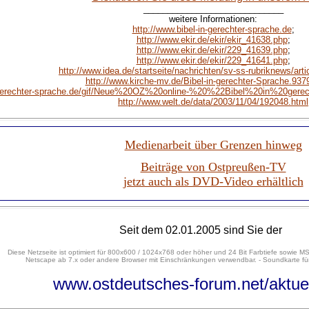
_____________________________
weitere Informationen:
http://www.bibel-in-gerechter-sprache.de
;
http://www.ekir.de/ekir/ekir_41638.php
;
http://www.ekir.de/ekir/229_41639.php
;
http://www.ekir.de/ekir/229_41641.php
;
http://www.idea.de/startseite/nachrichten/sv-ss-rubriknews/art
http://www.kirche-mv.de/Bibel-in-gerechter-Sprache.937
in-gerechter-sprache.de/gif/Neue%20OZ%20online-%20%22Bibel%20in%20ge
http://www.welt.de/data/2003/11/04/192048.html
Medienarbeit über Grenzen hinweg
Beiträge von Ostpreußen-TV
jetzt auch als DVD-Video erhältlich
Seit dem 02.01.2005 sind Sie der
Diese Netzseite ist optimiert für 800x600 / 1024x768 oder höher und 24 Bit Farbtiefe sowie MS
Netscape ab 7.x oder andere Browser mit Einschränkungen verwendbar. - Soundkarte für
www.ostdeutsches-forum.net/aktue