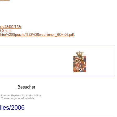
icle/48402/128/
;
9.0.html
;
rechter%20Sprache%22%20erschienen_6Okt06.pdf
;
. Besucher
-Internet Explorer 11.x oder höher.
 Tonwiedergabe erforderlich.
lles/2006