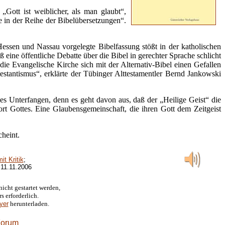
Gott ist weiblicher, als man glaubt“,
ke in der Reihe der Bibelübersetzungen“.
ssen und Nassau vorgelegte Bibelfassung stößt in der katholischen
 eine öffentliche Debatte über die Bibel in gerechter Sprache schlicht
b die Evangelische Kirche sich mit der Alternativ-Bibel einen Gefallen
estantismus“, erklärte der Tübinger Alttestamentler Bernd Jankowski
hes Unterfangen, denn es geht davon aus, daß der „Heilige Geist“ die
ort Gottes. Eine Glaubensgemeinschaft, die ihren Gott dem Zeitgeist
cheint.
it Kritik
;
11.11.2006
icht gestartet werden,
rs
erforderlich.
yer
herunterladen.
Forum