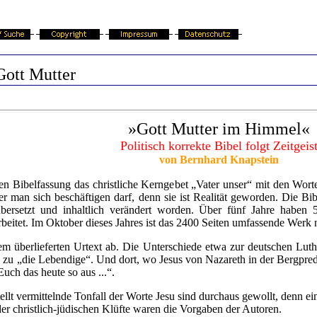
Gott Mutter
»Gott Mutter im Himmel«
Politisch korrekte Bibel folgt Zeitgeis
von Bernhard Knapstein
en Bibelfassung das christliche Kerngebet „Vater unser“ mit den Wort
r man sich beschäftigen darf, denn sie ist Realität geworden. Die Bi
bersetzt und inhaltlich verändert worden. Über fünf Jahre haben 
rbeitet. Im Oktober dieses Jahres ist das 2400 Seiten umfassende Werk 
überlieferten Urtext ab. Die Unterschiede etwa zur deutschen Luthe
 zu „die Lebendige“. Und dort, wo Jesus von Nazareth in der Bergpred
Euch das heute so aus ...“.
llt vermittelnde Tonfall der Worte Jesu sind durchaus gewollt, denn e
r christlich-jüdischen Klüfte waren die Vorgaben der Autoren.