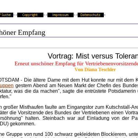
höner Empfang
Vortrag: Mist versus Tolera
Erneut unschöner Empfang für Vertriebenenvorsitzende
Von Diana Teschler
TSDAM - Die ältere Dame mit dem Hut konnte nur mit dem Ko
uppen
gestern Abend am Neuen Markt der Chefin des Bundes de
ktatur, was die da machen", sagte die entrüstete Potsdamerin
rfen."
n großer Misthaufen faulte am Eingangstor zum Kutschstall-Area
äter die Vorsitzende des Bundes der Vertriebenen einen Vortr
rsöhnung" halten. Steinbach war auf Einladung von der Pa
DU) gekommen.
ne Gruppe von rund 100 schwarz gekleideten Blockierern, unte