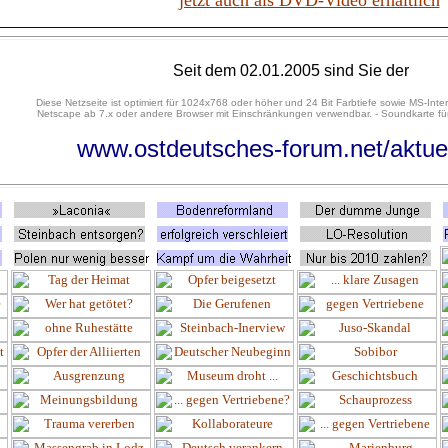
jetzt auch als DVD-Video erhältlich
Seit dem 02.01.2005 sind Sie der
Diese Netzseite ist optimiert für 1024x768 oder höher und 24 Bit Farbtiefe sowie MS-Inter
Netscape ab 7.x oder andere Browser mit Einschränkungen verwendbar. - Soundkarte für
www.ostdeutsches-forum.net/aktue