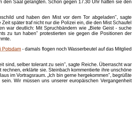
in den Saal gelangten. Schon gegen 17.30 Uhr hatten sie den
child und haben den Mist vor dem Tor abgeladen", sagte
t später traf nicht nur die Polizei ein, die den Mist Schaufel
en war deutlich: Mit Spruchbändern wie „Biete Geist - suche
hts zu tun haben" protestierten sie gegen die Positionen der
mmte.
ni Potsdam
- damals flogen noch Wasserbeutel auf das Mitglied
 sind, selber tolerant zu sein", sagte Reiche. Überrascht war
rechnen, erklärte sie. Steinbach kommentierte ihre unschöne
plaus im Vortragsraum. „Ich bin gerne hergekommen", begrüßte
tik sein. Wir müssen uns unserer europäischen Vergangenheit