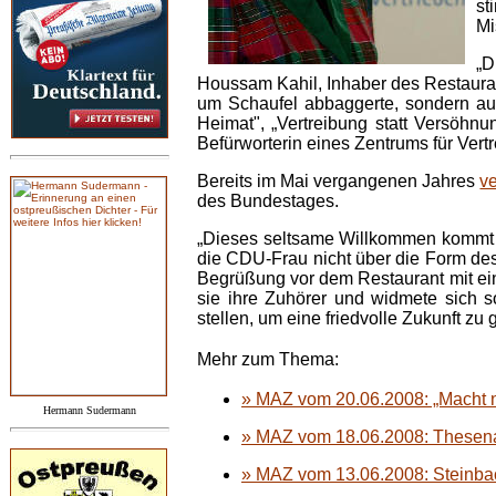
st
Mi
„D
Houssam Kahil, Inhaber des Restaurant
um Schaufel abbaggerte, sondern auc
Heimat", „Vertreibung statt Versöhnu
Befürworterin eines Zentrums für Ver
Bereits im Mai vergangenen Jahres
v
des Bundestages.
„Dieses seltsame Willkommen kommt von
die CDU-Frau nicht über die Form de
Begrüßung vor dem Restaurant mit ein
sie ihre Zuhörer und widmete sich s
stellen, um eine friedvolle Zukunft zu 
Mehr zum Thema:
» MAZ vom 20.06.2008: „Macht n
Hermann Sudermann
» MAZ vom 18.06.2008: Thesena
» MAZ vom 13.06.2008: Steinba