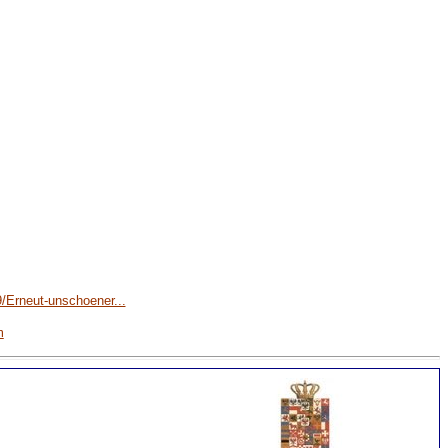
Erneut-unschoener...
m