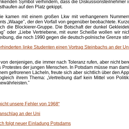
inkenden Symbol verhindern, dass die Diskussionsteilnehmer 
sthaufen auf den Platz gekippt.
ie kamen mit einem großen Lkw mit verhangenem Nummerns
s „Waage", der den Vorfall von gegenüber beobachtete. Kurze Zei
h die Blockierer-Gruppe. Die Botschaft der dunkel Gekleidet
ng" oder „Liebe Vertriebene, mit eurer Scheiße wollen wir nic
treibung, die noch 1990 gegen die deutsch-polnische Grenze sti
erhinderten linke Studenten einen Vortrag Steinbachs an der U
 denjenigen, die immer nach Toleranz rufen, aber nicht bereit
s Protestes der jungen Menschen. In Potsdam müsse man damit 
em gefrorenen Lächeln, freute sich aber sichtlich über den Ap
ogleich ihrem Thema: „Vertreibung darf kein Mittel von Poli
gewährleisten."
icht unsere Fehler von 1968“
nschlag an der Uni
ch folgt neuer Einladung Potsdams