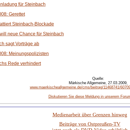
nladung für Steinbach
8: Gerettet
ttiert Steinbach-Blockade
ill neue Chance für Steinbach
h sagt Vorträge ab
08: Meinungspolizisten
chs Rede verhindert
Quelle:
Märkische Allgemeine, 27.03.2009,
www.maerkischeallgemeine.de/cms/beitrag/11468741/60709/
Diskutieren Sie diese Meldung in unserem Foru
Medienarbeit über Grenzen hinweg
Beiträge von Ostpreußen-TV