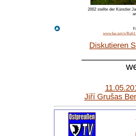
2002 stellte der Künstler
an
F
www.faz.net/s/R
Diskutieren 
_________
we
11.05.20
Jiří Grušas B