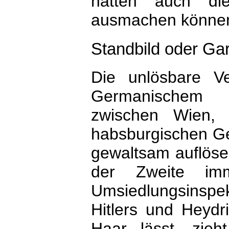
hätten auch die
ausmachen könne
Standbild oder Ga
Die unlösbare V
Germanischem 
zwischen Wien,
habsburgischen G
gewaltsam auflösen
der Zweite imm
Umsiedlungsinspe
Hitlers und Heydr
Haar lässt, zieh