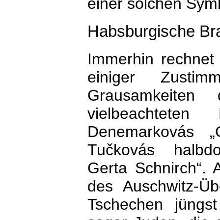
einer solchen Sym
Habsburgische Brac
Immerhin rechnet 
einiger Zustim
Grausamkeiten
vielbeachteten
Denemarkovás „G
Tučkovás halbdo
Gerta Schnirch“.
des Auschwitz-Üb
Tschechen jüngst