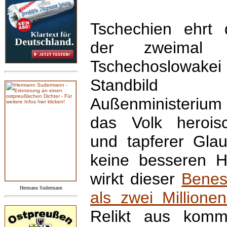
Tschechien ehrt
der zweimal 
Tschechoslowake
Standbil
Außenministeriu
das Volk herois
und tapferer Gla
keine besseren He
wirkt dieser
Benes
Hermann Sudermann
als zwei Millione
Relikt aus kommun