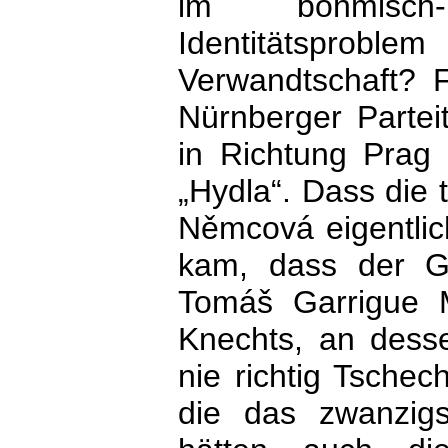
im böhmisch-
Identitätsprobl
Verwandtschaft? 
Nürnberger Parte
in Richtung Prag 
„Hydla“. Dass die 
Němcová eigentlic
kam, dass der Gr
Tomáš Garrigue 
Knechts, an desse
nie richtig Tschec
die das zwanzigs