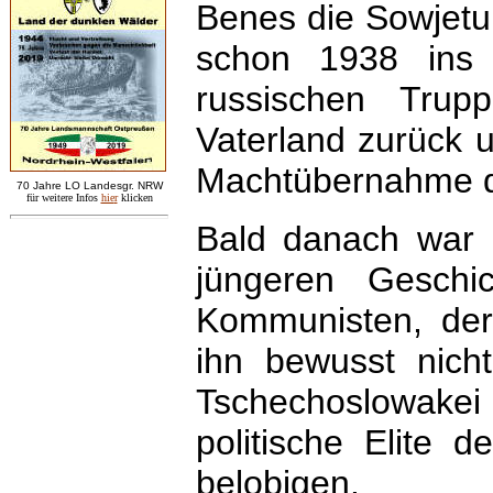
Benes die Sowjetu
schon 1938 ins 
russischen Tru
Vaterland zurück 
Machtübernahme d
7
0 Jahre LO
Landesgr
.
NRW
für weitere Infos
hie
r
klicken
Bald danach war B
jüngeren Geschi
Kommunisten, dere
ihn bewusst nich
Tschechoslowakei 
politische Elite 
belobigen.