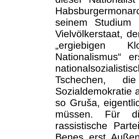
Habsburgermonarc
seinem Studium i
Vielvölkerstaat, d
„ergiebigen K
Nationalismus“ 
nationalsozialisti
Tschechen, di
Sozialdemokratie a
so Gruša, eigentl
müssen. Für die
rassistische Part
Benes erst Außen