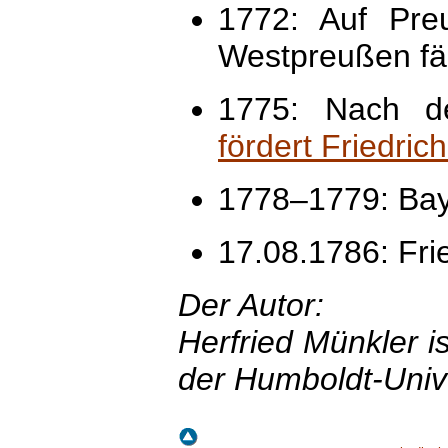
1772: Auf Preu
Westpreußen fäl
1775: Nach d
fördert Friedric
1778–1779: Baye
17.08.1786: Frie
Der Autor:
Herfried Münkler is
der Humboldt-Unive