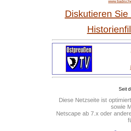
www.badische-
Diskutieren Si
Historienf
Seit 
Diese Netzseite ist optimie
sowie M
Netscape ab 7.x oder ander
f