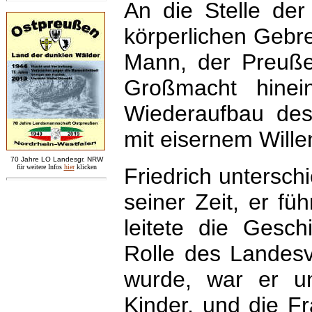
An die Stelle der
körperlichen Gebre
Mann, der Preuße
Großmacht hinei
Wiederaufbau des
mit eisernem Wille
7
0 Jahre LO
Landesgr
.
NRW
für weitere Infos
hie
r
klicken
Friedrich untersc
seiner Zeit, er fü
leitete die Gesch
Rolle des Landesv
wurde, war er un
Kinder, und die Fr