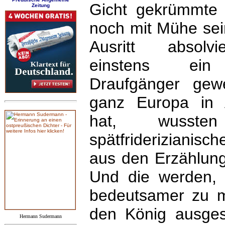
Gicht gekrümmte
Zeitung
noch mit Mühe sein
Ausritt absolv
einstens ein m
Draufgänger gew
ganz Europa in 
hat, wusst
spätfriderizianisch
aus den Erzählung
Und die werden,
bedeutsamer zu 
den König ausge
Hermann Sudermann