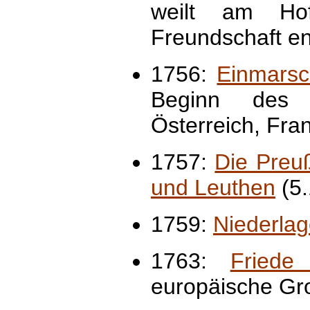
weilt am Ho
Freundschaft end
1756:
Einmarsc
Beginn des 
Österreich, Fra
1757:
Die Preu
und Leuthen
(5.
1759:
Niederlag
1763:
Friede
europäische Gr