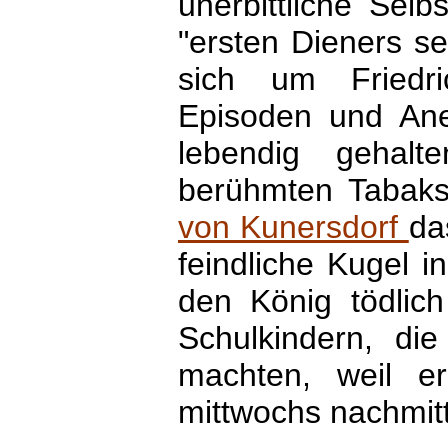
unerbittliche Selb
"ersten Dieners se
sich um Friedr
Episoden und Ane
lebendig gehal
berühmten Tabaks
von Kunersdorf
da
feindliche Kugel i
den König tödlich
Schulkindern, di
machten, weil e
mittwochs nachmitt