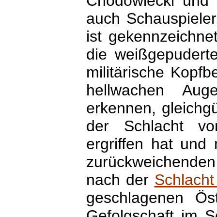
Chodowiecki und 
auch Schauspieler
ist gekennzeichnet
die weißgepuderte
militärische Kopf
hellwachen Aug
erkennen, gleichgül
der Schlacht vo
ergriffen hat und
zurückweichenden 
nach der
Schlacht
geschlagenen Öst
Gefolgschaft im S